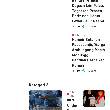
Bantah Terlibat
Dugaan Izin Palsu,
Tegaskan Proses
Perizinan Harus
Lewat Jalur Resmi
20
Redaksi
2 hari lalu
Hampir Setahun
Pascabanjir, Warga
Arabungong Masih
Menunggu
Bantuan Perbaikan
Rumah
10
Redaksi
Kategori 3
1 hari
lalu
KKN
Undip