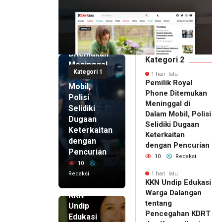
1 hari lalu
Pemilik
Royal
Phone
Ditemukan
Kategori 2
Meninggal
Kategori 1
di Dalam
1 hari lalu
Pemilik Royal
Mobil,
Phone Ditemukan
Polisi
Meninggal di
Selidiki
Dalam Mobil, Polisi
Dugaan
Selidiki Dugaan
Keterkaitan
Keterkaitan
dengan
dengan Pencurian
Pencurian
10
Redaksi
10
Redaksi
1 hari lalu
KKN Undip Edukasi
1 hari lalu
Warga Dalangan
KKN
tentang
Undip
Pencegahan KDRT
Edukasi