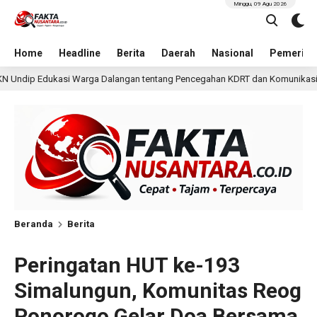
Minggu, 09 Agu 2026
Home
Headline
Berita
Daerah
Nasional
Pemerint
an tentang Pencegahan KDRT dan Komunikasi Keluarga
1 hari lalu
Beranda
Berita
Peringatan HUT ke-193
Simalungun, Komunitas Reog
Ponorogo Gelar Doa Bersama