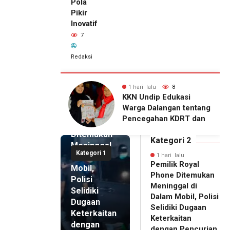
Pola
Pikir
Inovatif
7
Redaksi
lu
8
1 hari lalu
7
1 hari lalu
ip Edukasi
KKN Undip Bekali
Pemilik
alangan tentang
Pengelola BUMDes
Royal
ahan KDRT dan
Dalangan dengan Pola
Phone
asi Keluarga
Pikir Inovatif
Ditemukan
Kategori 2
Meninggal
Kategori 1
di Dalam
1 hari lalu
Pemilik Royal
Mobil,
Phone Ditemukan
Polisi
Meninggal di
Selidiki
Dalam Mobil, Polisi
Dugaan
Selidiki Dugaan
Keterkaitan
Keterkaitan
dengan
dengan Pencurian