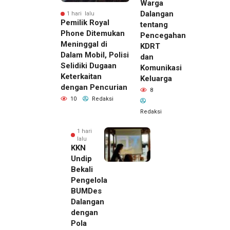
Warga
Dalangan
1 hari lalu
Pemilik Royal
tentang
Phone Ditemukan
Pencegahan
Meninggal di
KDRT
Dalam Mobil, Polisi
dan
Selidiki Dugaan
Komunikasi
Keterkaitan
Keluarga
dengan Pencurian
8
10
Redaksi
Redaksi
1 hari
lalu
KKN
Undip
Bekali
Pengelola
BUMDes
Dalangan
dengan
Pola