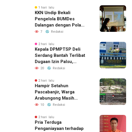
1 hari lalu
KKN Undip Bekali
Pengelola BUMDes
Dalangan dengan Pola
Pikir Inovatif
7
Redaksi
2 hari lalu
Kepala DPMPTSP Deli
Serdang Bantah Terlibat
Dugaan Izin Palsu,
Tegaskan Proses
20
Redaksi
Perizinan Harus Lewat
Jalur Resmi
2 hari lalu
Hampir Setahun
Pascabanjir, Warga
Arabungong Masih
Menunggu Bantuan
10
Redaksi
Perbaikan Rumah
2 hari lalu
Pria Terduga
Penganiayaan terhadap