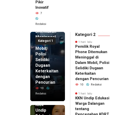
Pikir
Inovatif
1 hari lalu
7
Pemilik
Royal
Redaksi
Phone
Ditemukan
Kategori 2
Meninggal
Kategori 1
di Dalam
1 hari lalu
Pemilik Royal
Mobil,
Phone Ditemukan
Polisi
Meninggal di
Selidiki
Dalam Mobil, Polisi
Dugaan
Selidiki Dugaan
Keterkaitan
Keterkaitan
dengan
dengan Pencurian
Pencurian
10
Redaksi
10
Redaksi
1 hari lalu
KKN Undip Edukasi
1 hari lalu
Warga Dalangan
KKN
tentang
Undip
Pencegahan KDRT