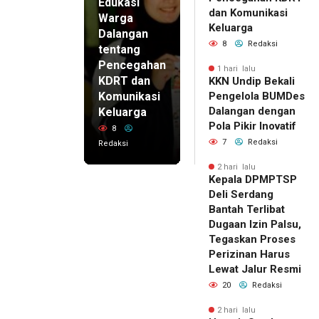
Edukasi
dan Komunikasi
Warga
Keluarga
Dalangan
8
Redaksi
tentang
Pencegahan
1 hari lalu
KDRT dan
KKN Undip Bekali
Komunikasi
Pengelola BUMDes
Dalangan dengan
Keluarga
Pola Pikir Inovatif
8
7
Redaksi
Redaksi
2 hari lalu
Kepala DPMPTSP
Deli Serdang
Bantah Terlibat
Dugaan Izin Palsu,
Tegaskan Proses
Perizinan Harus
Lewat Jalur Resmi
20
Redaksi
2 hari lalu