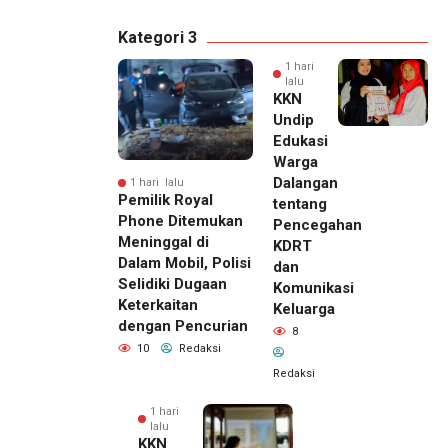
Kategori 3
1 hari
lalu
KKN
Undip
Edukasi
Warga
Dalangan
1 hari lalu
Pemilik Royal
tentang
Phone Ditemukan
Pencegahan
Meninggal di
KDRT
Dalam Mobil, Polisi
dan
Selidiki Dugaan
Komunikasi
Keterkaitan
Keluarga
dengan Pencurian
8
10
Redaksi
Redaksi
1 hari
lalu
KKN