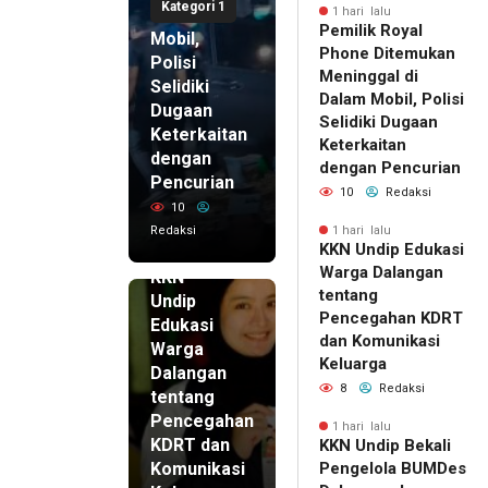
Kategori 1
di Dalam
1 hari lalu
Pemilik Royal
Mobil,
Phone Ditemukan
Polisi
Meninggal di
Selidiki
Dalam Mobil, Polisi
Dugaan
Selidiki Dugaan
Keterkaitan
Keterkaitan
dengan
dengan Pencurian
Pencurian
10
Redaksi
10
Redaksi
1 hari lalu
KKN Undip Edukasi
1 hari lalu
Warga Dalangan
KKN
tentang
Undip
Pencegahan KDRT
Edukasi
dan Komunikasi
Warga
Keluarga
Dalangan
8
Redaksi
tentang
Pencegahan
1 hari lalu
KDRT dan
KKN Undip Bekali
Komunikasi
Pengelola BUMDes