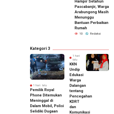
Hampir Setahun
Pascabanjir, Warga
Arabungong Masih
Menunggu
Bantuan Perbaikan
Rumah
10
Redaksi
Kategori 3
1 hari
lalu
KKN
Undip
Edukasi
Warga
Dalangan
1 hari lalu
Pemilik Royal
tentang
Phone Ditemukan
Pencegahan
Meninggal di
KDRT
Dalam Mobil, Polisi
dan
Selidiki Dugaan
Komunikasi