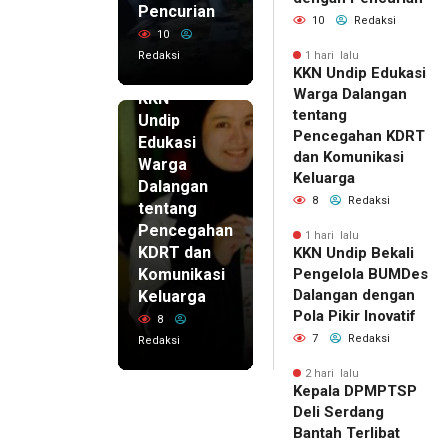
Pencurian
10
Redaksi
10
Redaksi
1 hari lalu
KKN Undip Edukasi
1 hari lalu
Warga Dalangan
KKN
tentang
Undip
Pencegahan KDRT
Edukasi
dan Komunikasi
Warga
Keluarga
Dalangan
8
Redaksi
tentang
Pencegahan
1 hari lalu
KDRT dan
KKN Undip Bekali
Komunikasi
Pengelola BUMDes
Dalangan dengan
Keluarga
Pola Pikir Inovatif
8
7
Redaksi
Redaksi
2 hari lalu
Kepala DPMPTSP
Deli Serdang
Bantah Terlibat