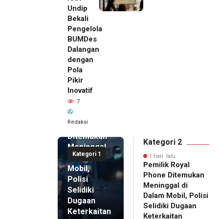
Undip
Bekali
Pengelola
BUMDes
Dalangan
dengan
Pola
Pikir
Inovatif
1 hari lalu
7
Pemilik
Royal
Redaksi
Phone
Ditemukan
Kategori 2
Meninggal
Kategori 1
di Dalam
1 hari lalu
Pemilik Royal
Mobil,
Phone Ditemukan
Polisi
Meninggal di
Selidiki
Dalam Mobil, Polisi
Dugaan
Selidiki Dugaan
Keterkaitan
Keterkaitan