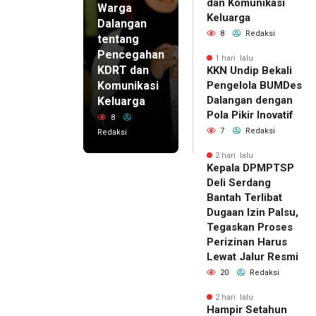
dan Komunikasi
Warga
Keluarga
Dalangan
8
Redaksi
tentang
Pencegahan
1 hari lalu
KDRT dan
KKN Undip Bekali
Komunikasi
Pengelola BUMDes
Dalangan dengan
Keluarga
Pola Pikir Inovatif
8
7
Redaksi
Redaksi
2 hari lalu
Kepala DPMPTSP
Deli Serdang
Bantah Terlibat
Dugaan Izin Palsu,
Tegaskan Proses
Perizinan Harus
Lewat Jalur Resmi
20
Redaksi
2 hari lalu
Hampir Setahun