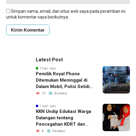
Simpan nama, email, dan situs web saya pada peramban ini
untuk komentar saya berikutnya.
Latest Post
1 hari lalu
Pemilik Royal Phone
Ditemukan Meninggal di
Dalam Mobil, Polisi Selidiki
Dugaan Keterkaitan
10
Redaksi
dengan Pencurian
1 hari lalu
KKN Undip Edukasi Warga
Dalangan tentang
Pencegahan KDRT dan
Komunikasi Keluarga
8
Redaksi