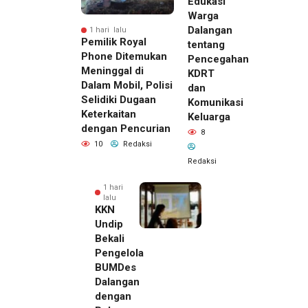
Edukasi
Warga
Dalangan
1 hari lalu
Pemilik Royal
tentang
Phone Ditemukan
Pencegahan
Meninggal di
KDRT
Dalam Mobil, Polisi
dan
Selidiki Dugaan
Komunikasi
Keterkaitan
Keluarga
dengan Pencurian
8
10
Redaksi
Redaksi
1 hari
lalu
KKN
Undip
Bekali
Pengelola
BUMDes
Dalangan
dengan