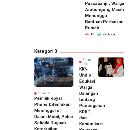
Pascabanjir, Warga
Arabungong Masih
Menunggu
Bantuan Perbaikan
Rumah
10
Redaksi
Kategori 3
1 hari
lalu
KKN
Undip
Edukasi
Warga
Dalangan
1 hari lalu
Pemilik Royal
tentang
Phone Ditemukan
Pencegahan
Meninggal di
KDRT
Dalam Mobil, Polisi
dan
Selidiki Dugaan
Komunikasi
Keterkaitan
Keluarga