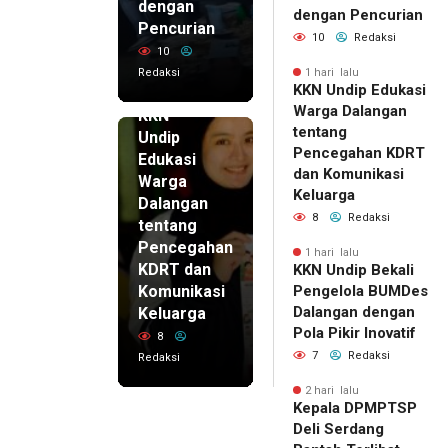
dengan
dengan Pencurian
Pencurian
10
Redaksi
10
Redaksi
1 hari lalu
KKN Undip Edukasi
1 hari lalu
Warga Dalangan
KKN
tentang
Undip
Pencegahan KDRT
Edukasi
dan Komunikasi
Warga
Keluarga
Dalangan
8
Redaksi
tentang
Pencegahan
1 hari lalu
KDRT dan
KKN Undip Bekali
Komunikasi
Pengelola BUMDes
Dalangan dengan
Keluarga
Pola Pikir Inovatif
8
7
Redaksi
Redaksi
2 hari lalu
Kepala DPMPTSP
Deli Serdang