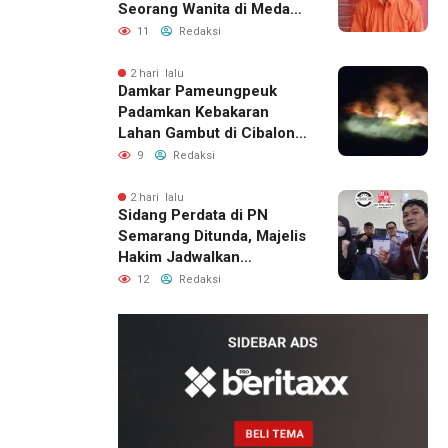
Seorang Wanita di Medan
Ditangkap Polisi
11
Redaksi
2 hari lalu
Damkar Pameungpeuk
Padamkan Kebakaran
Lahan Gambut di Cibalong,
Permukiman Warga
9
Redaksi
Berhasil Diamankan
2 hari lalu
Sidang Perdata di PN
Semarang Ditunda, Majelis
Hakim Jadwalkan
Pemanggilan Ulang BPR
12
Redaksi
Artomoro