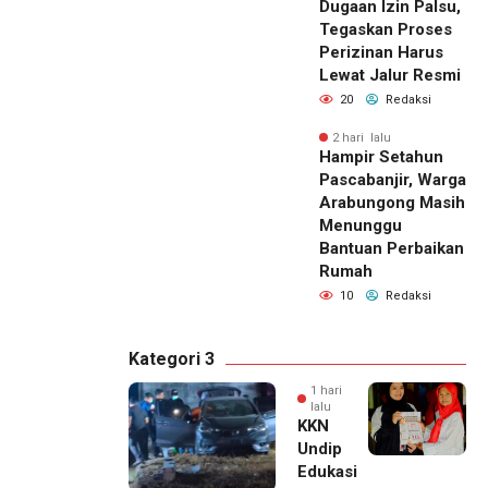
Dugaan Izin Palsu,
Tegaskan Proses
Perizinan Harus
Lewat Jalur Resmi
20
Redaksi
2 hari lalu
Hampir Setahun
Pascabanjir, Warga
Arabungong Masih
Menunggu
Bantuan Perbaikan
Rumah
10
Redaksi
Kategori 3
1 hari
lalu
KKN
Undip
Edukasi