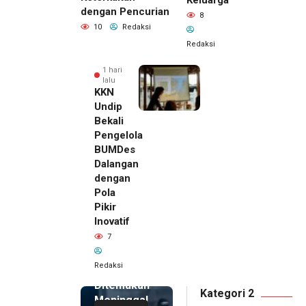
dengan Pencurian
8
10
Redaksi
Redaksi
1 hari
lalu
KKN
Undip
Bekali
Pengelola
BUMDes
Dalangan
dengan
Pola
Pikir
Inovatif
1 hari lalu
7
Pemilik
Royal
Redaksi
Phone
Ditemukan
Kategori 2
Meninggal