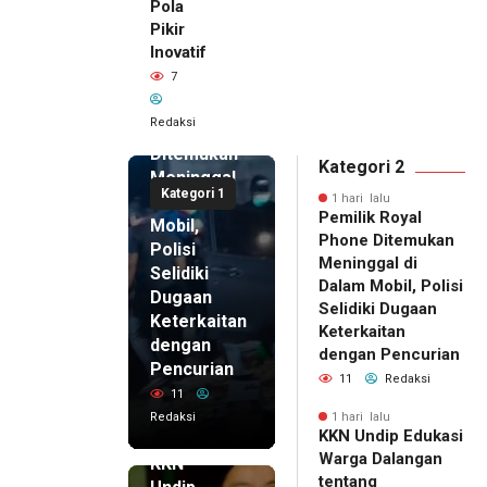
Pola
Pikir
Inovatif
1 hari lalu
7
Pemilik
Royal
Redaksi
Phone
Ditemukan
Kategori 2
Meninggal
Kategori 1
di Dalam
1 hari lalu
Pemilik Royal
Mobil,
Phone Ditemukan
Polisi
Meninggal di
Selidiki
Dalam Mobil, Polisi
Dugaan
Selidiki Dugaan
Keterkaitan
Keterkaitan
dengan
dengan Pencurian
Pencurian
11
Redaksi
11
Redaksi
1 hari lalu
KKN Undip Edukasi
1 hari lalu
Warga Dalangan
KKN
tentang