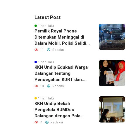
Latest Post
1 hari lalu
Pemilik Royal Phone
Ditemukan Meninggal di
Dalam Mobil, Polisi Selidiki
Dugaan Keterkaitan
11
Redaksi
dengan Pencurian
1 hari lalu
KKN Undip Edukasi Warga
Dalangan tentang
Pencegahan KDRT dan
Komunikasi Keluarga
10
Redaksi
1 hari lalu
KKN Undip Bekali
Pengelola BUMDes
Dalangan dengan Pola
Pikir Inovatif
7
Redaksi