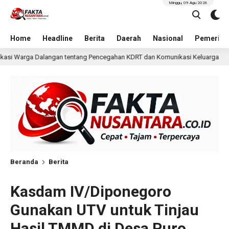
Minggu, 09 Agu 2026
Home
Headline
Berita
Daerah
Nasional
Pemerint
ncegahan KDRT dan Komunikasi Keluarga
KKN Undip Beka
1 hari lalu
Beranda
Berita
Kasdam IV/Diponegoro
Gunakan UTV untuk Tinjau
Hasil TMMD di Desa Puro