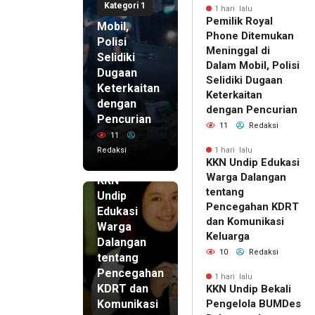
Kategori 1
di Dalam
1 hari lalu
Pemilik Royal
Mobil,
Phone Ditemukan
Polisi
Meninggal di
Selidiki
Dalam Mobil, Polisi
Dugaan
Selidiki Dugaan
Keterkaitan
Keterkaitan
dengan
dengan Pencurian
Pencurian
11
Redaksi
11
Redaksi
1 hari lalu
KKN Undip Edukasi
1 hari lalu
Warga Dalangan
KKN
tentang
Undip
Pencegahan KDRT
Edukasi
dan Komunikasi
Warga
Keluarga
Dalangan
10
Redaksi
tentang
Pencegahan
1 hari lalu
KDRT dan
KKN Undip Bekali
Komunikasi
Pengelola BUMDes