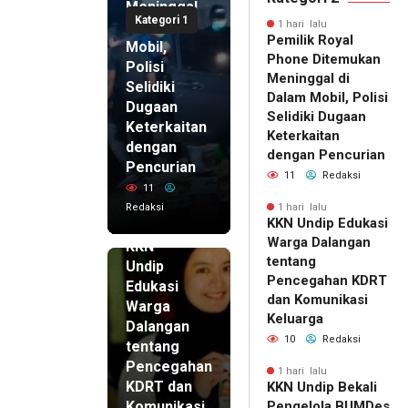
Meninggal
Kategori 1
di Dalam
1 hari lalu
Pemilik Royal
Mobil,
Phone Ditemukan
Polisi
Meninggal di
Selidiki
Dalam Mobil, Polisi
Dugaan
Selidiki Dugaan
Keterkaitan
Keterkaitan
dengan
dengan Pencurian
Pencurian
11
Redaksi
11
Redaksi
1 hari lalu
KKN Undip Edukasi
1 hari lalu
Warga Dalangan
KKN
tentang
Undip
Pencegahan KDRT
Edukasi
dan Komunikasi
Warga
Keluarga
Dalangan
10
Redaksi
tentang
Pencegahan
1 hari lalu
KDRT dan
KKN Undip Bekali
Komunikasi
Pengelola BUMDes