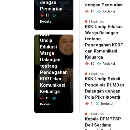
dengan
dengan Pencurian
Pencurian
11
Redaksi
11
Redaksi
1 hari lalu
KKN Undip Edukasi
1 hari lalu
Warga Dalangan
KKN
tentang
Undip
Pencegahan KDRT
Edukasi
dan Komunikasi
Warga
Keluarga
Dalangan
10
Redaksi
tentang
Pencegahan
1 hari lalu
KDRT dan
KKN Undip Bekali
Komunikasi
Pengelola BUMDes
Dalangan dengan
Keluarga
Pola Pikir Inovatif
10
7
Redaksi
Redaksi
2 hari lalu
Kepala DPMPTSP
Deli Serdang