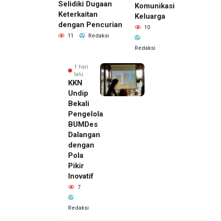
Selidiki Dugaan
Komunikasi
Keterkaitan
Keluarga
dengan Pencurian
10
11
Redaksi
Redaksi
1 hari
lalu
KKN
Undip
Bekali
Pengelola
BUMDes
Dalangan
dengan
Pola
Pikir
Inovatif
7
Redaksi