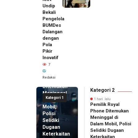
Undip
Bekali
Pengelola
BUMDes
Dalangan
dengan
Pola
Pikir
Inovatif
1 hari lalu
7
Pemilik
Royal
Redaksi
Phone
Ditemukan
Kategori 2
Meninggal
Kategori 1
di Dalam
1 hari lalu
Pemilik Royal
Mobil,
Phone Ditemukan
Polisi
Meninggal di
Selidiki
Dalam Mobil, Polisi
Dugaan
Selidiki Dugaan
Keterkaitan
Keterkaitan