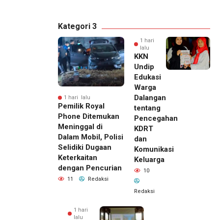
Kategori 3
1 hari
lalu
KKN
Undip
Edukasi
Warga
Dalangan
1 hari lalu
Pemilik Royal
tentang
Phone Ditemukan
Pencegahan
Meninggal di
KDRT
Dalam Mobil, Polisi
dan
Selidiki Dugaan
Komunikasi
Keterkaitan
Keluarga
dengan Pencurian
10
11
Redaksi
Redaksi
1 hari
lalu