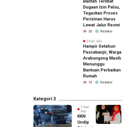
Bantah Terlibat
Dugaan Izin Palsu,
Tegaskan Proses
Perizinan Harus
Lewat Jalur Resmi
20
Redaksi
2 hari lalu
Hampir Setahun
Pascabanjir, Warga
Arabungong Masih
Menunggu
Bantuan Perbaikan
Rumah
10
Redaksi
Kategori 3
1 hari
lalu
KKN
Undip