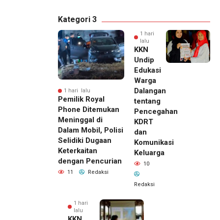
Kategori 3
1 hari
lalu
KKN
Undip
Edukasi
Warga
Dalangan
1 hari lalu
Pemilik Royal
tentang
Phone Ditemukan
Pencegahan
Meninggal di
KDRT
Dalam Mobil, Polisi
dan
Selidiki Dugaan
Komunikasi
Keterkaitan
Keluarga
dengan Pencurian
10
11
Redaksi
Redaksi
1 hari
lalu
KKN