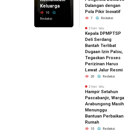
Dalangan dengan
Keluarga
Pola Pikir Inovatif
10
7
Redaksi
Redaksi
2 hari lalu
Kepala DPMPTSP
Deli Serdang
Bantah Terlibat
Dugaan Izin Palsu,
Tegaskan Proses
Perizinan Harus
Lewat Jalur Resmi
20
Redaksi
2 hari lalu
Hampir Setahun
Pascabanjir, Warga
Arabungong Masih
Menunggu
Bantuan Perbaikan
Rumah
10
Redaksi