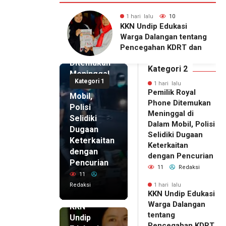
lu
10
1 hari lalu
7
1 hari lalu
ip Edukasi
KKN Undip Bekali
Pemilik
alangan tentang
Pengelola BUMDes
Royal
ahan KDRT dan
Dalangan dengan Pola
Phone
asi Keluarga
Pikir Inovatif
Ditemukan
Kategori 2
Meninggal
Kategori 1
di Dalam
1 hari lalu
Pemilik Royal
Mobil,
Phone Ditemukan
Polisi
Meninggal di
Selidiki
Dalam Mobil, Polisi
Dugaan
Selidiki Dugaan
Keterkaitan
Keterkaitan
dengan
dengan Pencurian
Pencurian
11
Redaksi
11
Redaksi
1 hari lalu
KKN Undip Edukasi
1 hari lalu
Warga Dalangan
KKN
tentang
Undip
Pencegahan KDRT