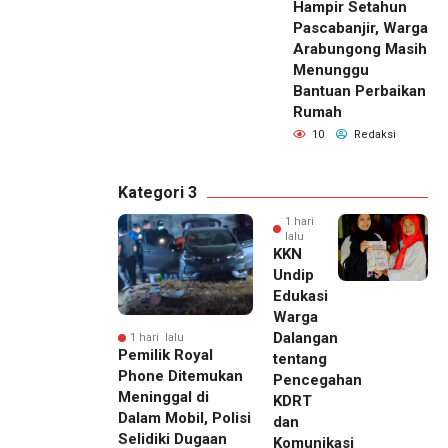
Hampir Setahun
Pascabanjir, Warga
Arabungong Masih
Menunggu
Bantuan Perbaikan
Rumah
10
Redaksi
Kategori 3
1 hari
lalu
KKN
Undip
Edukasi
Warga
Dalangan
1 hari lalu
Pemilik Royal
tentang
Phone Ditemukan
Pencegahan
Meninggal di
KDRT
Dalam Mobil, Polisi
dan
Selidiki Dugaan
Komunikasi