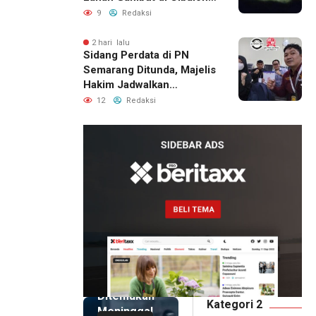
Permukiman Warga
9
Redaksi
Berhasil Diamankan
2 hari lalu
Sidang Perdata di PN
Semarang Ditunda, Majelis
Hakim Jadwalkan
Pemanggilan Ulang BPR
12
Redaksi
Artomoro
1 hari lalu
Pemilik
Royal
Phone
Ditemukan
Kategori 2
Meninggal