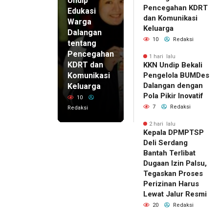
Undip
Pencegahan KDRT
Edukasi
dan Komunikasi
Warga
Keluarga
Dalangan
10
Redaksi
tentang
Pencegahan
1 hari lalu
KDRT dan
KKN Undip Bekali
Komunikasi
Pengelola BUMDes
Dalangan dengan
Keluarga
Pola Pikir Inovatif
10
7
Redaksi
Redaksi
2 hari lalu
Kepala DPMPTSP
Deli Serdang
Bantah Terlibat
Dugaan Izin Palsu,
Tegaskan Proses
Perizinan Harus
Lewat Jalur Resmi
20
Redaksi