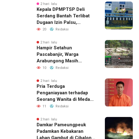
2 hari lalu
Kepala DPMPTSP Deli
Serdang Bantah Terlibat
Dugaan Izin Palsu,
Tegaskan Proses
20
Redaksi
Perizinan Harus Lewat
Jalur Resmi
2 hari lalu
Hampir Setahun
Pascabanjir, Warga
Arabungong Masih
Menunggu Bantuan
10
Redaksi
Perbaikan Rumah
2 hari lalu
Pria Terduga
Penganiayaan terhadap
Seorang Wanita di Medan
Ditangkap Polisi
11
Redaksi
2 hari lalu
Damkar Pameungpeuk
Padamkan Kebakaran
Lahan Gambut di Cibalong,