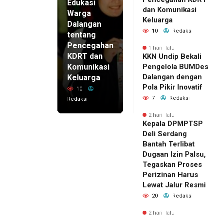
Edukasi
dan Komunikasi
Warga
Keluarga
Dalangan
10
Redaksi
tentang
Pencegahan
1 hari lalu
KDRT dan
KKN Undip Bekali
Komunikasi
Pengelola BUMDes
Dalangan dengan
Keluarga
Pola Pikir Inovatif
10
7
Redaksi
Redaksi
2 hari lalu
Kepala DPMPTSP
Deli Serdang
Bantah Terlibat
Dugaan Izin Palsu,
Tegaskan Proses
Perizinan Harus
Lewat Jalur Resmi
20
Redaksi
2 hari lalu