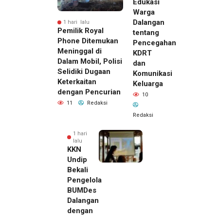
Edukasi
Warga
Dalangan
1 hari lalu
Pemilik Royal
tentang
Phone Ditemukan
Pencegahan
Meninggal di
KDRT
Dalam Mobil, Polisi
dan
Selidiki Dugaan
Komunikasi
Keterkaitan
Keluarga
dengan Pencurian
10
11
Redaksi
Redaksi
1 hari
lalu
KKN
Undip
Bekali
Pengelola
BUMDes
Dalangan
dengan