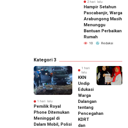
2 hari lalu
Hampir Setahun
Pascabanjir, Warga
Arabungong Masih
Menunggu
Bantuan Perbaikan
Rumah
10
Redaksi
Kategori 3
1 hari
lalu
KKN
Undip
Edukasi
Warga
Dalangan
1 hari lalu
Pemilik Royal
tentang
Phone Ditemukan
Pencegahan
Meninggal di
KDRT
Dalam Mobil, Polisi
dan