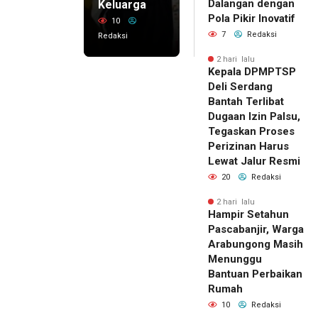
Dalangan dengan
Keluarga
Pola Pikir Inovatif
10
7
Redaksi
Redaksi
2 hari lalu
Kepala DPMPTSP
Deli Serdang
Bantah Terlibat
Dugaan Izin Palsu,
Tegaskan Proses
Perizinan Harus
Lewat Jalur Resmi
20
Redaksi
2 hari lalu
Hampir Setahun
Pascabanjir, Warga
Arabungong Masih
Menunggu
Bantuan Perbaikan
Rumah
10
Redaksi