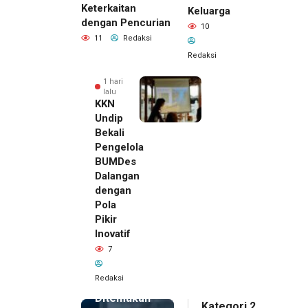
Keterkaitan
Keluarga
dengan Pencurian
10
11
Redaksi
Redaksi
1 hari
lalu
KKN
Undip
Bekali
Pengelola
BUMDes
Dalangan
dengan
Pola
Pikir
Inovatif
1 hari lalu
7
Pemilik
Royal
Redaksi
Phone
Ditemukan
Kategori 2