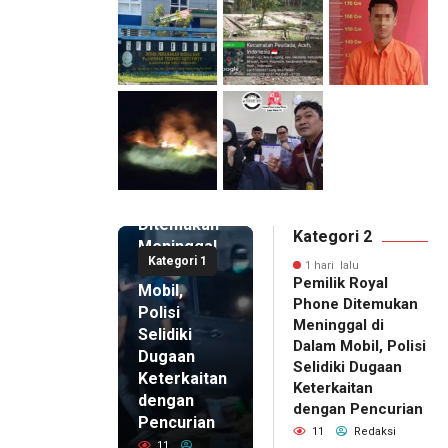
1 hari lalu
Pemilik
Royal
Phone
Ditemukan
Kategori 2
Meninggal
Kategori 1
di Dalam
1 hari lalu
Pemilik Royal
Mobil,
Phone Ditemukan
Polisi
Meninggal di
Selidiki
Dalam Mobil, Polisi
Dugaan
Selidiki Dugaan
Keterkaitan
Keterkaitan
dengan
dengan Pencurian
Pencurian
11
Redaksi
11