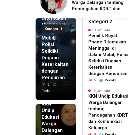
alangan tentang
Pengelola BUMDes
Royal
ahan KDRT dan
Dalangan dengan Pola
Phone
asi Keluarga
Pikir Inovatif
Ditemukan
Kategori 2
Meninggal
Kategori 1
di Dalam
13 jam lalu
Pemilik Royal
Mobil,
Phone Ditemukan
Polisi
Meninggal di
Selidiki
Dalam Mobil, Polisi
Dugaan
Selidiki Dugaan
Keterkaitan
Keterkaitan
dengan
dengan Pencurian
Pencurian
5
Redaksi
5
Redaksi
13 jam lalu
KKN Undip Edukasi
13 jam lalu
Warga Dalangan
KKN
tentang
Undip
Pencegahan KDRT
Edukasi
dan Komunikasi
Warga
Keluarga
Dalangan
5
Redaksi