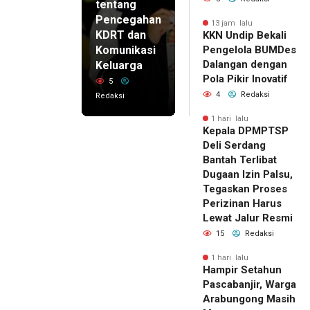
tentang
Pencegahan
13 jam lalu
KDRT dan
KKN Undip Bekali
Komunikasi
Pengelola BUMDes
Dalangan dengan
Keluarga
Pola Pikir Inovatif
5
4
Redaksi
Redaksi
1 hari lalu
Kepala DPMPTSP
Deli Serdang
Bantah Terlibat
Dugaan Izin Palsu,
Tegaskan Proses
Perizinan Harus
Lewat Jalur Resmi
15
Redaksi
1 hari lalu
Hampir Setahun
Pascabanjir, Warga
Arabungong Masih