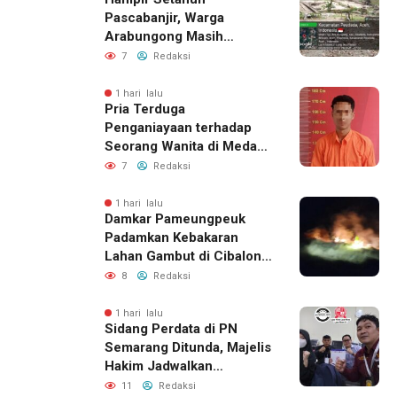
Pascabanjir, Warga
Arabungong Masih
Menunggu Bantuan
7
Redaksi
Perbaikan Rumah
1 hari lalu
Pria Terduga
Penganiayaan terhadap
Seorang Wanita di Medan
Ditangkap Polisi
7
Redaksi
1 hari lalu
Damkar Pameungpeuk
Padamkan Kebakaran
Lahan Gambut di Cibalong,
Permukiman Warga
8
Redaksi
Berhasil Diamankan
1 hari lalu
Sidang Perdata di PN
Semarang Ditunda, Majelis
Hakim Jadwalkan
Pemanggilan Ulang BPR
11
Redaksi