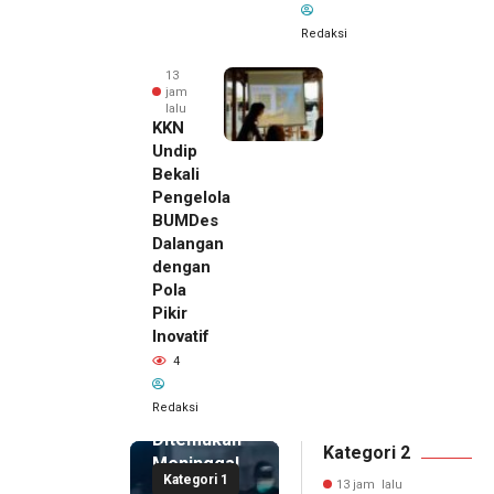
Redaksi
13
jam
lalu
KKN
Undip
Bekali
Pengelola
BUMDes
Dalangan
dengan
Pola
Pikir
Inovatif
13 jam lalu
4
Pemilik
Royal
Redaksi
Phone
Ditemukan
Kategori 2
Meninggal
Kategori 1
di Dalam
13 jam lalu