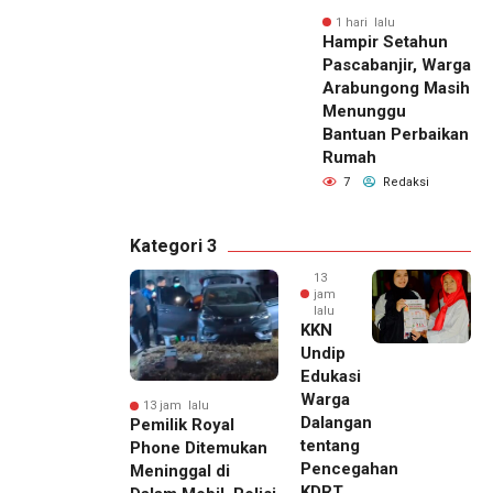
1 hari lalu
Hampir Setahun
Pascabanjir, Warga
Arabungong Masih
Menunggu
Bantuan Perbaikan
Rumah
7
Redaksi
Kategori 3
13
jam
lalu
KKN
Undip
Edukasi
Warga
13 jam lalu
Dalangan
Pemilik Royal
tentang
Phone Ditemukan
Pencegahan
Meninggal di
KDRT