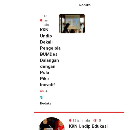
Redaksi
13
jam
lalu
KKN
Undip
Bekali
Pengelola
BUMDes
Dalangan
dengan
Pola
Pikir
Inovatif
4
Redaksi
alu
5
13 jam lalu
4
13 jam lalu
ip Edukasi
KKN Undip Bekali
Pemilik