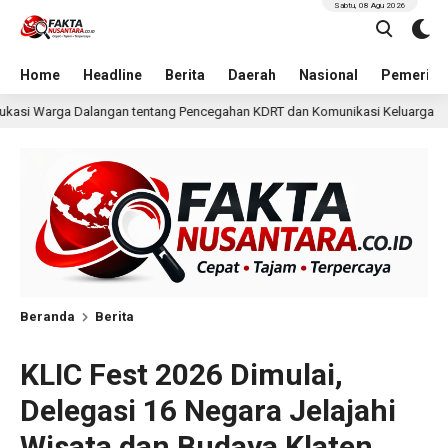
Sabtu, 08 Agu 2026
Home
Headline
Berita
Daerah
Nasional
Pemerint
 Pencegahan KDRT dan Komunikasi Keluarga
KKN Undip 
13 jam lalu
Beranda
Berita
KLIC Fest 2026 Dimulai,
Delegasi 16 Negara Jelajahi
Wisata dan Budaya Klaten