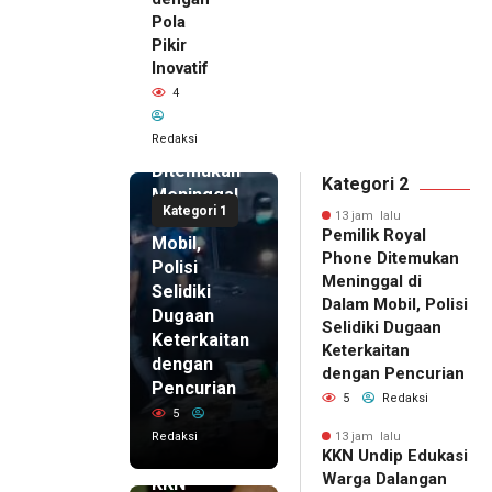
Pola
Pikir
Inovatif
13 jam lalu
4
Pemilik
Royal
Redaksi
Phone
Ditemukan
Kategori 2
Meninggal
Kategori 1
di Dalam
13 jam lalu
Pemilik Royal
Mobil,
Phone Ditemukan
Polisi
Meninggal di
Selidiki
Dalam Mobil, Polisi
Dugaan
Selidiki Dugaan
Keterkaitan
Keterkaitan
dengan
dengan Pencurian
Pencurian
5
Redaksi
5
Redaksi
13 jam lalu
KKN Undip Edukasi
13 jam lalu
Warga Dalangan
KKN