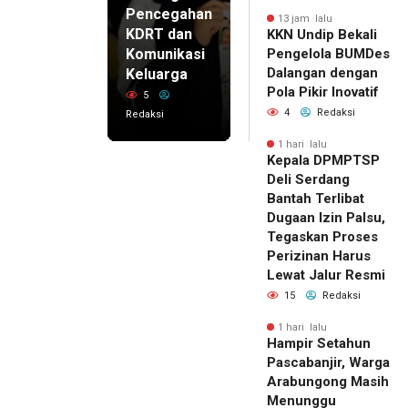
Pencegahan
13 jam lalu
KDRT dan
KKN Undip Bekali
Komunikasi
Pengelola BUMDes
Dalangan dengan
Keluarga
Pola Pikir Inovatif
5
4
Redaksi
Redaksi
1 hari lalu
Kepala DPMPTSP
Deli Serdang
Bantah Terlibat
Dugaan Izin Palsu,
Tegaskan Proses
Perizinan Harus
Lewat Jalur Resmi
15
Redaksi
1 hari lalu
Hampir Setahun
Pascabanjir, Warga
Arabungong Masih
Menunggu