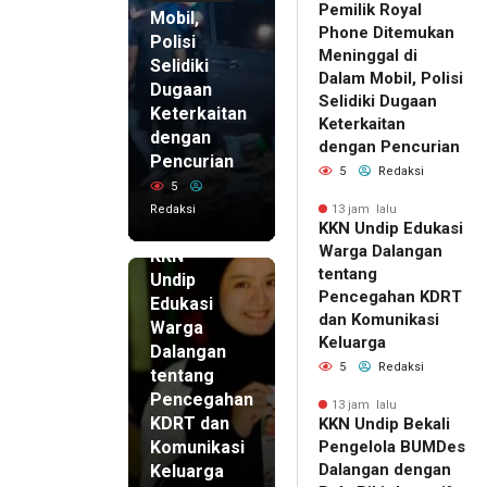
Pemilik Royal
Mobil,
Phone Ditemukan
Polisi
Meninggal di
Selidiki
Dalam Mobil, Polisi
Dugaan
Selidiki Dugaan
Keterkaitan
Keterkaitan
dengan
dengan Pencurian
Pencurian
5
Redaksi
5
Redaksi
13 jam lalu
KKN Undip Edukasi
13 jam lalu
Warga Dalangan
KKN
tentang
Undip
Pencegahan KDRT
Edukasi
dan Komunikasi
Warga
Keluarga
Dalangan
5
Redaksi
tentang
Pencegahan
13 jam lalu
KDRT dan
KKN Undip Bekali
Komunikasi
Pengelola BUMDes
Dalangan dengan
Keluarga