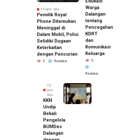
Edukasi
Warga
13 jam lalu
Dalangan
Pemilik Royal
tentang
Phone Ditemukan
Pencegahan
Meninggal di
KDRT
Dalam Mobil, Polisi
dan
Selidiki Dugaan
Komunikasi
Keterkaitan
Keluarga
dengan Pencurian
5
5
Redaksi
Redaksi
13
jam
lalu
KKN
Undip
Bekali
Pengelola
BUMDes
Dalangan
dengan