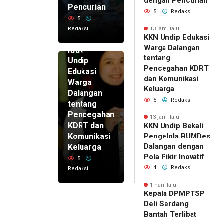
dengan Pencurian
Pencurian
5
Redaksi
5
Redaksi
13 jam lalu
KKN Undip Edukasi
13 jam lalu
Warga Dalangan
KKN
tentang
Undip
Pencegahan KDRT
Edukasi
dan Komunikasi
Warga
Keluarga
Dalangan
5
Redaksi
tentang
Pencegahan
13 jam lalu
KDRT dan
KKN Undip Bekali
Komunikasi
Pengelola BUMDes
Dalangan dengan
Keluarga
Pola Pikir Inovatif
5
4
Redaksi
Redaksi
1 hari lalu
Kepala DPMPTSP
Deli Serdang
Bantah Terlibat