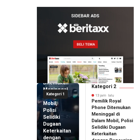
Artomoro
13 jam lalu
Pemilik
Royal
Phone
Ditemukan
Kategori 2
Meninggal
Kategori 1
di Dalam
13 jam lalu
Pemilik Royal
Mobil,
Phone Ditemukan
Polisi
Meninggal di
Selidiki
Dalam Mobil, Polisi
Dugaan
Selidiki Dugaan
Keterkaitan
Keterkaitan
dengan