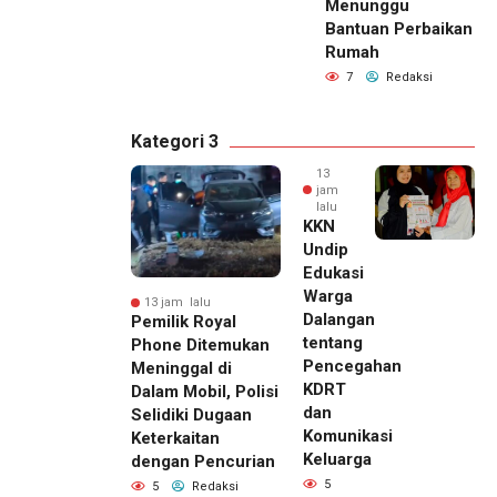
Menunggu
Bantuan Perbaikan
Rumah
7
Redaksi
Kategori 3
13
jam
lalu
KKN
Undip
Edukasi
Warga
13 jam lalu
Dalangan
Pemilik Royal
tentang
Phone Ditemukan
Pencegahan
Meninggal di
KDRT
Dalam Mobil, Polisi
dan
Selidiki Dugaan
Komunikasi
Keterkaitan
Keluarga
dengan Pencurian
5
5
Redaksi