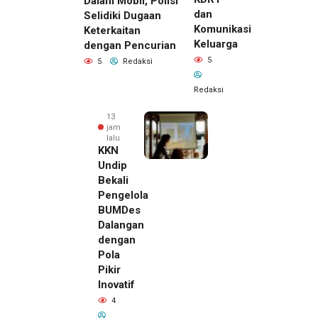
Dalam Mobil, Polisi
dan
Selidiki Dugaan
Komunikasi
Keterkaitan
Keluarga
dengan Pencurian
5
5
Redaksi
Redaksi
13
jam
lalu
KKN
Undip
Bekali
Pengelola
BUMDes
Dalangan
dengan
Pola
Pikir
Inovatif
13 jam lalu
4
Pemilik