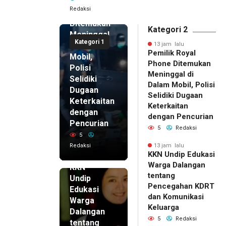
Royal
Redaksi
Phone
Ditemukan
Kategori 2
Meninggal
Kategori 1
di Dalam
13 jam lalu
Pemilik Royal
Mobil,
Phone Ditemukan
Polisi
Meninggal di
Selidiki
Dalam Mobil, Polisi
Dugaan
Selidiki Dugaan
Keterkaitan
Keterkaitan
dengan
dengan Pencurian
Pencurian
5
Redaksi
5
Redaksi
13 jam lalu
KKN Undip Edukasi
13 jam lalu
Warga Dalangan
KKN
tentang
Undip
Pencegahan KDRT
Edukasi
dan Komunikasi
Warga
Keluarga
Dalangan
5
Redaksi
tentang