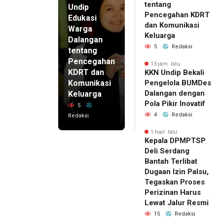
tentang
Undip
Pencegahan KDRT
Edukasi
dan Komunikasi
Warga
Keluarga
Dalangan
5
Redaksi
tentang
Pencegahan
13 jam lalu
KDRT dan
KKN Undip Bekali
Komunikasi
Pengelola BUMDes
Dalangan dengan
Keluarga
Pola Pikir Inovatif
5
4
Redaksi
Redaksi
1 hari lalu
Kepala DPMPTSP
Deli Serdang
Bantah Terlibat
Dugaan Izin Palsu,
Tegaskan Proses
Perizinan Harus
Lewat Jalur Resmi
15
Redaksi