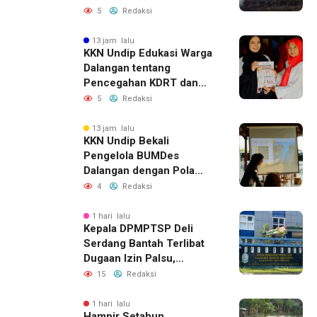
Dugaan Keterkaitan
5
Redaksi
dengan Pencurian
13 jam lalu
KKN Undip Edukasi Warga
Dalangan tentang
Pencegahan KDRT dan
Komunikasi Keluarga
5
Redaksi
13 jam lalu
KKN Undip Bekali
Pengelola BUMDes
Dalangan dengan Pola
Pikir Inovatif
4
Redaksi
1 hari lalu
Kepala DPMPTSP Deli
Serdang Bantah Terlibat
Dugaan Izin Palsu,
Tegaskan Proses
15
Redaksi
Perizinan Harus Lewat
Jalur Resmi
1 hari lalu
Hampir Setahun