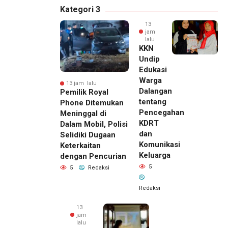
Kategori 3
13
jam
lalu
KKN
Undip
Edukasi
Warga
13 jam lalu
Dalangan
Pemilik Royal
tentang
Phone Ditemukan
Pencegahan
Meninggal di
KDRT
Dalam Mobil, Polisi
dan
Selidiki Dugaan
Komunikasi
Keterkaitan
Keluarga
dengan Pencurian
5
5
Redaksi
Redaksi
13
jam
lalu