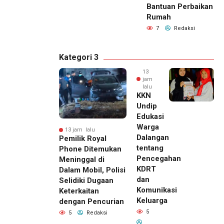
Bantuan Perbaikan
Rumah
7
Redaksi
Kategori 3
13
jam
lalu
KKN
Undip
Edukasi
Warga
13 jam lalu
Dalangan
Pemilik Royal
tentang
Phone Ditemukan
Pencegahan
Meninggal di
KDRT
Dalam Mobil, Polisi
dan
Selidiki Dugaan
Komunikasi
Keterkaitan
Keluarga
dengan Pencurian
5
5
Redaksi