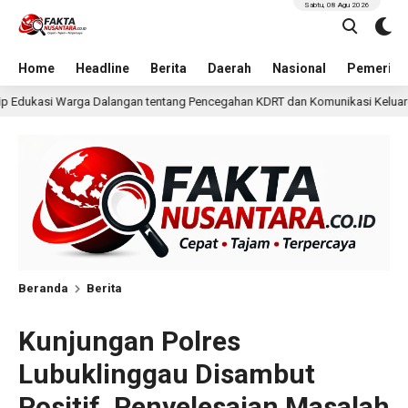
Sabtu, 08 Agu 2026
Home
Headline
Berita
Daerah
Nasional
Pemerint
tang Pencegahan KDRT dan Komunikasi Keluarga
KKN Un
16 jam lalu
Beranda
Berita
Kunjungan Polres
Lubuklinggau Disambut
Positif, Penyelesaian Masalah