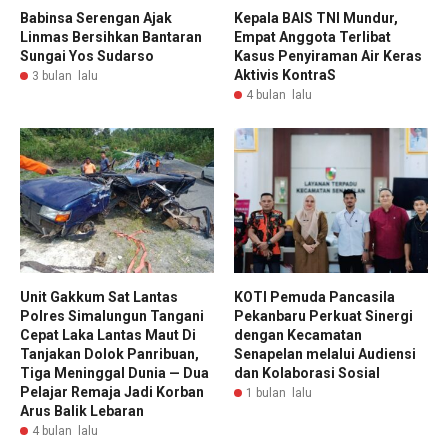
Babinsa Serengan Ajak
Kepala BAIS TNI Mundur,
Linmas Bersihkan Bantaran
Empat Anggota Terlibat
Sungai Yos Sudarso
Kasus Penyiraman Air Keras
Aktivis KontraS
3 bulan lalu
4 bulan lalu
Unit Gakkum Sat Lantas
KOTI Pemuda Pancasila
Polres Simalungun Tangani
Pekanbaru Perkuat Sinergi
Cepat Laka Lantas Maut Di
dengan Kecamatan
Tanjakan Dolok Panribuan,
Senapelan melalui Audiensi
Tiga Meninggal Dunia — Dua
dan Kolaborasi Sosial
Pelajar Remaja Jadi Korban
1 bulan lalu
Arus Balik Lebaran
4 bulan lalu