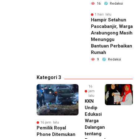
16
Redaksi
1 hari lalu
Hampir Setahun
Pascabanjir, Warga
Arabungong Masih
Menunggu
Bantuan Perbaikan
Rumah
9
Redaksi
Kategori 3
16
jam
lalu
KKN
Undip
Edukasi
Warga
16 jam lalu
Dalangan
Pemilik Royal
tentang
Phone Ditemukan