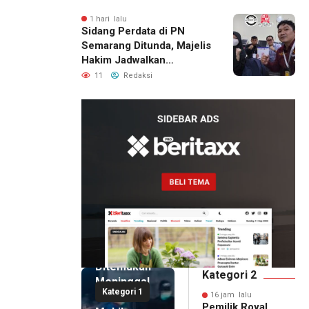
Berhasil Diamankan
1 hari lalu
Sidang Perdata di PN
Semarang Ditunda, Majelis
Hakim Jadwalkan
Pemanggilan Ulang BPR
11
Redaksi
Artomoro
16 jam lalu
Pemilik
Royal
Phone
Ditemukan
Kategori 2
Meninggal
Kategori 1
di Dalam
16 jam lalu
Pemilik Royal