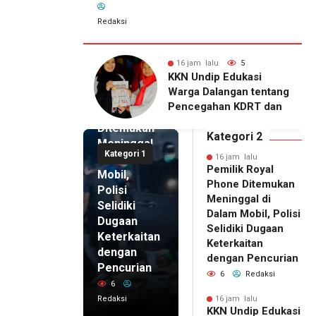
Redaksi
alu
5
16 jam lalu
4
16 jam lalu
ip Edukasi
KKN Undip Bekali
Pemilik
alangan tentang
Pengelola BUMDes
Royal
ahan KDRT dan
Dalangan dengan Pola
Phone
asi Keluarga
Pikir Inovatif
Ditemukan
Kategori 2
Meninggal
Kategori 1
di Dalam
16 jam lalu
Pemilik Royal
Mobil,
Phone Ditemukan
Polisi
Meninggal di
Selidiki
Dalam Mobil, Polisi
Dugaan
Selidiki Dugaan
Keterkaitan
Keterkaitan
dengan
dengan Pencurian
Pencurian
6
Redaksi
6
Redaksi
16 jam lalu
KKN Undip Edukasi