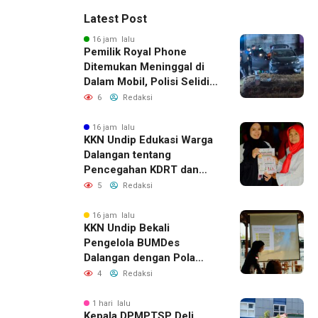
Latest Post
16 jam lalu
Pemilik Royal Phone
Ditemukan Meninggal di
Dalam Mobil, Polisi Selidiki
Dugaan Keterkaitan
6
Redaksi
dengan Pencurian
16 jam lalu
KKN Undip Edukasi Warga
Dalangan tentang
Pencegahan KDRT dan
Komunikasi Keluarga
5
Redaksi
16 jam lalu
KKN Undip Bekali
Pengelola BUMDes
Dalangan dengan Pola
Pikir Inovatif
4
Redaksi
1 hari lalu
Kepala DPMPTSP Deli