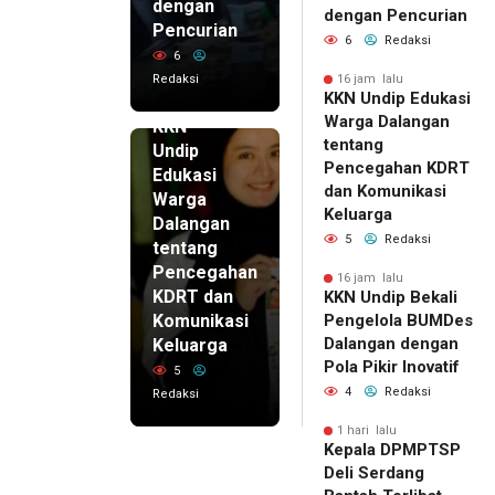
dengan
dengan Pencurian
Pencurian
6
Redaksi
6
Redaksi
16 jam lalu
KKN Undip Edukasi
16 jam lalu
Warga Dalangan
KKN
tentang
Undip
Pencegahan KDRT
Edukasi
dan Komunikasi
Warga
Keluarga
Dalangan
5
Redaksi
tentang
Pencegahan
16 jam lalu
KDRT dan
KKN Undip Bekali
Komunikasi
Pengelola BUMDes
Dalangan dengan
Keluarga
Pola Pikir Inovatif
5
4
Redaksi
Redaksi
1 hari lalu
Kepala DPMPTSP
Deli Serdang