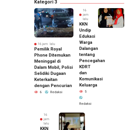
Kategori 3
16
jam
lalu
KKN
Undip
Edukasi
Warga
16 jam lalu
Dalangan
Pemilik Royal
tentang
Phone Ditemukan
Pencegahan
Meninggal di
KDRT
Dalam Mobil, Polisi
dan
Selidiki Dugaan
Komunikasi
Keterkaitan
Keluarga
dengan Pencurian
5
6
Redaksi
Redaksi
16
jam
lalu
KKN