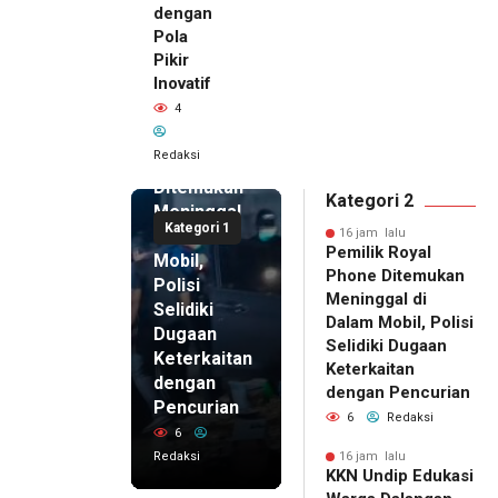
dengan
Pola
Pikir
Inovatif
16 jam lalu
4
Pemilik
Royal
Redaksi
Phone
Ditemukan
Kategori 2
Meninggal
Kategori 1
di Dalam
16 jam lalu
Pemilik Royal
Mobil,
Phone Ditemukan
Polisi
Meninggal di
Selidiki
Dalam Mobil, Polisi
Dugaan
Selidiki Dugaan
Keterkaitan
Keterkaitan
dengan
dengan Pencurian
Pencurian
6
Redaksi
6
Redaksi
16 jam lalu
KKN Undip Edukasi
16 jam lalu