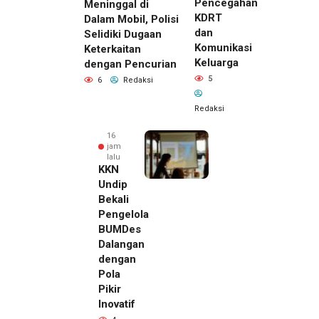
Pencegahan
Meninggal di
KDRT
Dalam Mobil, Polisi
dan
Selidiki Dugaan
Komunikasi
Keterkaitan
Keluarga
dengan Pencurian
5
6
Redaksi
Redaksi
16
jam
lalu
KKN
Undip
Bekali
Pengelola
BUMDes
Dalangan
dengan
Pola
Pikir
Inovatif
16 jam lalu