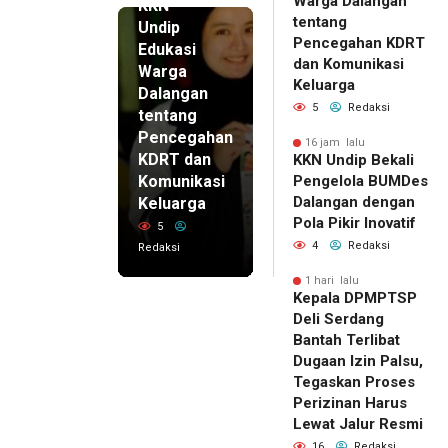
Warga Dalangan
KKN
tentang
Undip
Pencegahan KDRT
Edukasi
dan Komunikasi
Warga
Keluarga
Dalangan
5
Redaksi
tentang
Pencegahan
16 jam lalu
KDRT dan
KKN Undip Bekali
Komunikasi
Pengelola BUMDes
Dalangan dengan
Keluarga
Pola Pikir Inovatif
5
4
Redaksi
Redaksi
1 hari lalu
Kepala DPMPTSP
Deli Serdang
Bantah Terlibat
Dugaan Izin Palsu,
Tegaskan Proses
Perizinan Harus
Lewat Jalur Resmi
16
Redaksi