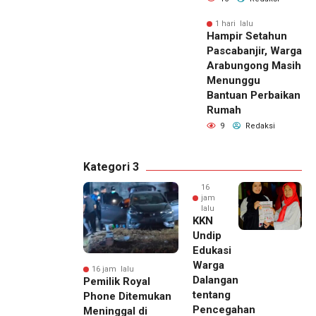
1 hari lalu
Hampir Setahun
Pascabanjir, Warga
Arabungong Masih
Menunggu
Bantuan Perbaikan
Rumah
9
Redaksi
Kategori 3
16
jam
lalu
KKN
Undip
Edukasi
Warga
16 jam lalu
Dalangan
Pemilik Royal
tentang
Phone Ditemukan
Pencegahan
Meninggal di