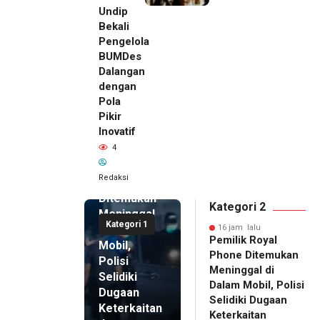
Undip
Bekali
Pengelola
BUMDes
Dalangan
dengan
Pola
Pikir
Inovatif
16 jam lalu
4
Pemilik
Royal
Redaksi
Phone
Ditemukan
Kategori 2
Meninggal
Kategori 1
di Dalam
16 jam lalu
Pemilik Royal
Mobil,
Phone Ditemukan
Polisi
Meninggal di
Selidiki
Dalam Mobil, Polisi
Dugaan
Selidiki Dugaan
Keterkaitan
Keterkaitan