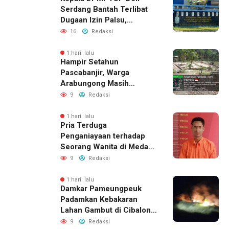
Serdang Bantah Terlibat
Dugaan Izin Palsu,
Tegaskan Proses
16
Redaksi
Perizinan Harus Lewat
Jalur Resmi
1 hari lalu
Hampir Setahun
Pascabanjir, Warga
Arabungong Masih
Menunggu Bantuan
9
Redaksi
Perbaikan Rumah
1 hari lalu
Pria Terduga
Penganiayaan terhadap
Seorang Wanita di Medan
Ditangkap Polisi
9
Redaksi
1 hari lalu
Damkar Pameungpeuk
Padamkan Kebakaran
Lahan Gambut di Cibalong,
Permukiman Warga
9
Redaksi