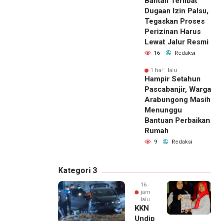
Bantah Terlibat
Dugaan Izin Palsu,
Tegaskan Proses
Perizinan Harus
Lewat Jalur Resmi
16
Redaksi
1 hari lalu
Hampir Setahun
Pascabanjir, Warga
Arabungong Masih
Menunggu
Bantuan Perbaikan
Rumah
9
Redaksi
Kategori 3
16
jam
lalu
KKN
Undip