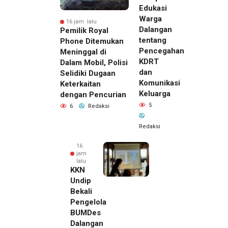
Edukasi
Warga
16 jam lalu
Dalangan
Pemilik Royal
tentang
Phone Ditemukan
Pencegahan
Meninggal di
KDRT
Dalam Mobil, Polisi
dan
Selidiki Dugaan
Komunikasi
Keterkaitan
Keluarga
dengan Pencurian
5
6
Redaksi
Redaksi
16
jam
lalu
KKN
Undip
Bekali
Pengelola
BUMDes
Dalangan