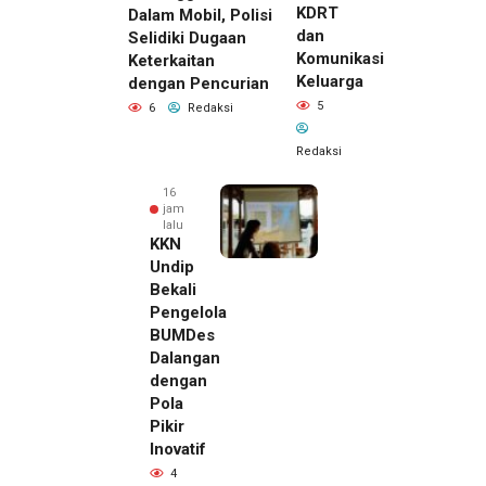
KDRT
Dalam Mobil, Polisi
dan
Selidiki Dugaan
Komunikasi
Keterkaitan
Keluarga
dengan Pencurian
5
6
Redaksi
Redaksi
16
jam
lalu
KKN
Undip
Bekali
Pengelola
BUMDes
Dalangan
dengan
Pola
Pikir
Inovatif
4