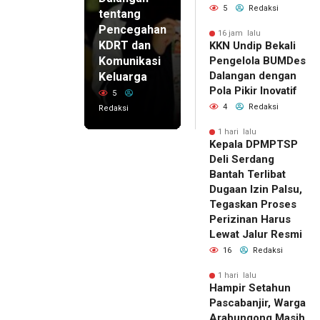
5
Redaksi
tentang
Pencegahan
16 jam lalu
KDRT dan
KKN Undip Bekali
Komunikasi
Pengelola BUMDes
Dalangan dengan
Keluarga
Pola Pikir Inovatif
5
4
Redaksi
Redaksi
1 hari lalu
Kepala DPMPTSP
Deli Serdang
Bantah Terlibat
Dugaan Izin Palsu,
Tegaskan Proses
Perizinan Harus
Lewat Jalur Resmi
16
Redaksi
1 hari lalu
Hampir Setahun
Pascabanjir, Warga
Arabungong Masih