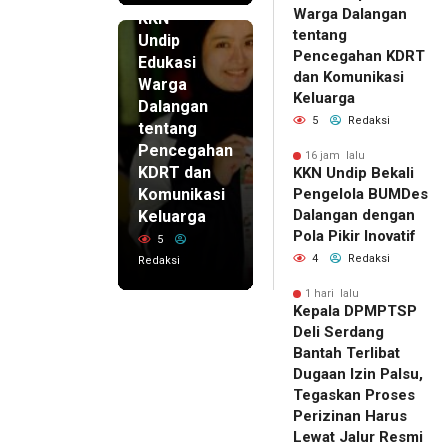
16 jam lalu
Warga Dalangan
KKN
tentang
Undip
Pencegahan KDRT
Edukasi
dan Komunikasi
Warga
Keluarga
Dalangan
5
Redaksi
tentang
Pencegahan
16 jam lalu
KDRT dan
KKN Undip Bekali
Komunikasi
Pengelola BUMDes
Dalangan dengan
Keluarga
Pola Pikir Inovatif
5
4
Redaksi
Redaksi
1 hari lalu
Kepala DPMPTSP
Deli Serdang
Bantah Terlibat
Dugaan Izin Palsu,
Tegaskan Proses
Perizinan Harus
Lewat Jalur Resmi