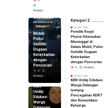
4
Pemilik
Royal
Redaksi
Phone
Ditemukan
Kategori 2
Meninggal
Kategori 1
di Dalam
16 jam lalu
Pemilik Royal
Mobil,
Phone Ditemukan
Polisi
Meninggal di
Selidiki
Dalam Mobil, Polisi
Dugaan
Selidiki Dugaan
Keterkaitan
Keterkaitan
dengan
dengan Pencurian
Pencurian
6
Redaksi
6
Redaksi
16 jam lalu
KKN Undip Edukasi
16 jam lalu
Warga Dalangan
KKN
tentang
Undip
Pencegahan KDRT
Edukasi
dan Komunikasi
Warga
Keluarga
Dalangan