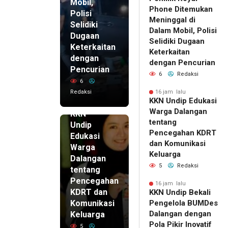
Mobil,
Phone Ditemukan
Polisi
Meninggal di
Selidiki
Dalam Mobil, Polisi
Dugaan
Selidiki Dugaan
Keterkaitan
Keterkaitan
dengan
dengan Pencurian
Pencurian
6
Redaksi
6
Redaksi
16 jam lalu
KKN Undip Edukasi
16 jam lalu
Warga Dalangan
KKN
tentang
Undip
Pencegahan KDRT
Edukasi
dan Komunikasi
Warga
Keluarga
Dalangan
5
Redaksi
tentang
Pencegahan
16 jam lalu
KDRT dan
KKN Undip Bekali
Komunikasi
Pengelola BUMDes
Dalangan dengan
Keluarga
Pola Pikir Inovatif
5