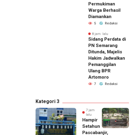
Permukiman
Warga Berhasil
Diamankan
5
Redaksi
8 jam lalu
Sidang Perdata di
PN Semarang
Ditunda, Majelis
Hakim Jadwalkan
Pemanggilan
Ulang BPR
Artomoro
7
Redaksi
Kategori 3
7 jam
lalu
Hampir
Setahun
Pascabanjir,