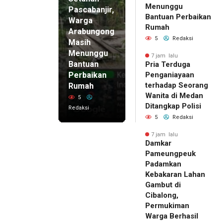
Menunggu
Pascabanjir,
Bantuan Perbaikan
Warga
Rumah
Arabungong
5
Redaksi
Masih
Menunggu
7 jam lalu
Bantuan
Pria Terduga
Perbaikan
Penganiayaan
terhadap Seorang
Rumah
Wanita di Medan
5
Ditangkap Polisi
Redaksi
5
Redaksi
7 jam lalu
Damkar
Pameungpeuk
Padamkan
Kebakaran Lahan
Gambut di
Cibalong,
Permukiman
Warga Berhasil