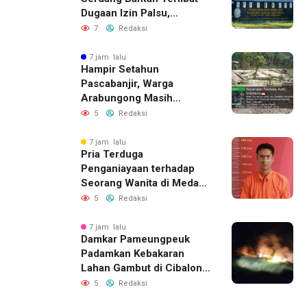
Dugaan Izin Palsu,
Tegaskan Proses
7
Redaksi
Perizinan Harus Lewat
Jalur Resmi
7 jam lalu
Hampir Setahun
Pascabanjir, Warga
Arabungong Masih
Menunggu Bantuan
5
Redaksi
Perbaikan Rumah
7 jam lalu
Pria Terduga
Penganiayaan terhadap
Seorang Wanita di Medan
Ditangkap Polisi
5
Redaksi
7 jam lalu
Damkar Pameungpeuk
Padamkan Kebakaran
Lahan Gambut di Cibalong,
Permukiman Warga
5
Redaksi
Berhasil Diamankan