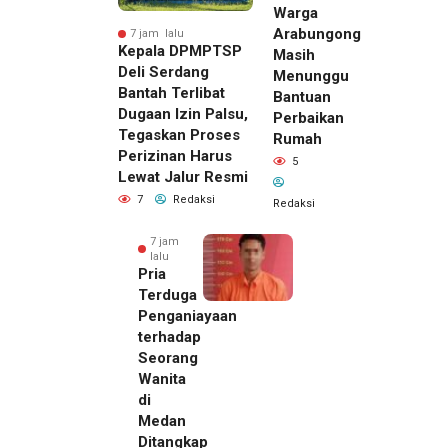
Warga
Arabungong
7 jam lalu
Kepala DPMPTSP
Masih
Deli Serdang
Menunggu
Bantah Terlibat
Bantuan
Dugaan Izin Palsu,
Perbaikan
Tegaskan Proses
Rumah
Perizinan Harus
5
Lewat Jalur Resmi
7
Redaksi
Redaksi
7 jam
lalu
Pria
Terduga
Penganiayaan
terhadap
Seorang
Wanita
di
7 jam lalu
Medan
Kepala
Ditangkap
DPMPTSP