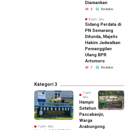
Diamankan
5
Redaksi
8 jam lalu
Sidang Perdata di
PN Semarang
Ditunda, Majelis
Hakim Jadwalkan
Pemanggilan
Ulang BPR
Artomoro
7
Redaksi
Kategori 3
7 jam
lalu
Hampir
Setahun
Pascabanjir,
Warga
Arabungong
7 jam lalu