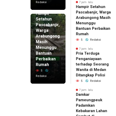
Redaksi
7 jam lalu
Hampir Setahun
7 jam lalu
Pascabanjir, Warga
Hampir
Arabungong Masih
Setahun
Menunggu
Pascabanjir,
Bantuan Perbaikan
Warga
Rumah
Arabungong
5
Redaksi
Masih
Menunggu
7 jam lalu
Bantuan
Pria Terduga
Perbaikan
Penganiayaan
terhadap Seorang
Rumah
Wanita di Medan
5
Ditangkap Polisi
Redaksi
5
Redaksi
7 jam lalu
Damkar
Pameungpeuk
Padamkan
Kebakaran Lahan