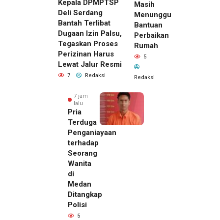
Kepala DPMPTSP
Masih
Deli Serdang
Menunggu
Bantah Terlibat
Bantuan
Dugaan Izin Palsu,
Perbaikan
Tegaskan Proses
Rumah
Perizinan Harus
5
Lewat Jalur Resmi
7
Redaksi
Redaksi
7 jam
lalu
Pria
Terduga
Penganiayaan
terhadap
Seorang
Wanita
di
Medan
Ditangkap
Polisi
5