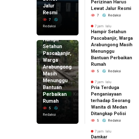
Perizinan Harus
Jalur
Lewat Jalur Resmi
Resmi
7
Redaksi
7
Redaksi
7 jam lalu
Hampir Setahun
7 jam lalu
Pascabanjir, Warga
Hampir
Arabungong Masih
Setahun
Menunggu
Pascabanjir,
Bantuan Perbaikan
Warga
Rumah
Arabungong
5
Redaksi
Masih
Menunggu
7 jam lalu
Bantuan
Pria Terduga
Perbaikan
Penganiayaan
terhadap Seorang
Rumah
Wanita di Medan
5
Ditangkap Polisi
Redaksi
5
Redaksi
7 jam lalu
Damkar