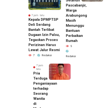
Setahun
Pascabanjir,
Warga
Arabungong
7 jam lalu
Kepala DPMPTSP
Masih
Deli Serdang
Menunggu
Bantah Terlibat
Bantuan
Dugaan Izin Palsu,
Perbaikan
Tegaskan Proses
Rumah
Perizinan Harus
5
Lewat Jalur Resmi
7
Redaksi
Redaksi
7 jam
lalu
Pria
Terduga
Penganiayaan
terhadap
Seorang
Wanita
di
7 jam lalu