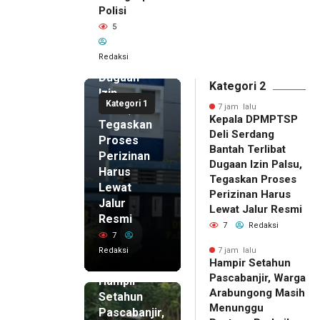
Polisi
Deli
5
Serdang
Bantah
Redaksi
Terlibat
Dugaan
Kategori 2
Izin
Kategori 1
Palsu,
7 jam lalu
Kepala DPMPTSP
Tegaskan
Deli Serdang
Proses
Bantah Terlibat
Perizinan
Dugaan Izin Palsu,
Harus
Tegaskan Proses
Lewat
Perizinan Harus
Jalur
Lewat Jalur Resmi
Resmi
7
Redaksi
7
Redaksi
7 jam lalu
Hampir Setahun
7 jam lalu
Pascabanjir, Warga
Hampir
Arabungong Masih
Setahun
Menunggu
Pascabanjir,