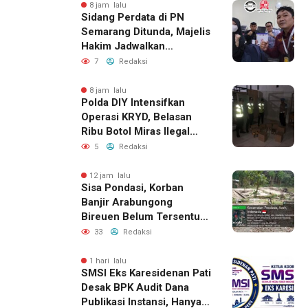
8 jam lalu
Sidang Perdata di PN
Semarang Ditunda, Majelis
Hakim Jadwalkan
Pemanggilan Ulang BPR
7
Redaksi
Artomoro
8 jam lalu
Polda DIY Intensifkan
Operasi KRYD, Belasan
Ribu Botol Miras Ilegal
Berhasil Diamankan
5
Redaksi
12 jam lalu
Sisa Pondasi, Korban
Banjir Arabungong
Bireuen Belum Tersentuh
Bantuan Pascabencana
33
Redaksi
1 hari lalu
SMSI Eks Karesidenan Pati
Desak BPK Audit Dana
Publikasi Instansi, Hanya