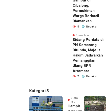
Gambut di
Cibalong,
Permukiman
Warga Berhasil
Diamankan
5
Redaksi
8 jam lalu
Sidang Perdata di
PN Semarang
Ditunda, Majelis
Hakim Jadwalkan
Pemanggilan
Ulang BPR
Artomoro
7
Redaksi
Kategori 3
7 jam
lalu
Hampir