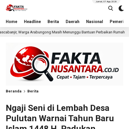
Jumat, 07 Agu 2026
Home
Headline
Berita
Daerah
Nasional
Pemerint
 Masih Menunggu Bantuan Perbaikan Rumah
Pria Terduga
7 jam lalu
Beranda
Berita
Ngaji Seni di Lembah Desa
Pulutan Warnai Tahun Baru
Islam 1448 H, Padukan