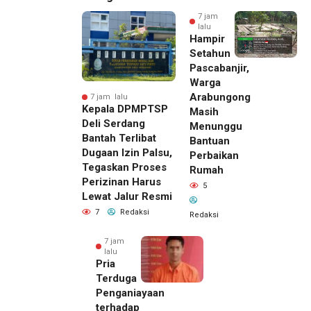
7 jam
lalu
Hampir
Setahun
Pascabanjir,
Warga
Arabungong
7 jam lalu
Kepala DPMPTSP
Masih
Deli Serdang
Menunggu
Bantah Terlibat
Bantuan
Dugaan Izin Palsu,
Perbaikan
Tegaskan Proses
Rumah
Perizinan Harus
5
Lewat Jalur Resmi
7
Redaksi
Redaksi
7 jam
lalu
Pria
Terduga
Penganiayaan
terhadap