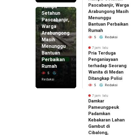
7 jam lalu
Pascabanjir, Warga
Hampir
Arabungong Masih
Setahun
Menunggu
Pascabanjir,
Bantuan Perbaikan
Warga
Rumah
Arabungong
5
Redaksi
Masih
Menunggu
7 jam lalu
Bantuan
Pria Terduga
Perbaikan
Penganiayaan
terhadap Seorang
Rumah
Wanita di Medan
5
Ditangkap Polisi
Redaksi
5
Redaksi
7 jam lalu
Damkar
Pameungpeuk
Padamkan
Kebakaran Lahan
Gambut di
Cibalong,