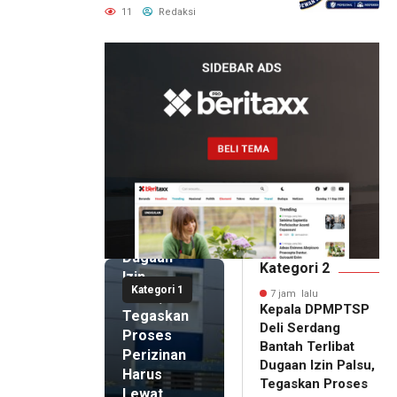
untuk Perusahaan Pers
11
Redaksi
Berlegalitas
7 jam lalu
Kepala
DPMPTSP
Deli
Serdang
Bantah
Terlibat
Dugaan
Kategori 2
Izin
Kategori 1
Palsu,
7 jam lalu
Kepala DPMPTSP
Tegaskan
Deli Serdang
Proses
Bantah Terlibat
Perizinan
Dugaan Izin Palsu,
Harus
Tegaskan Proses
Lewat