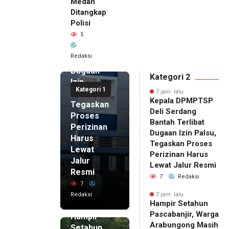
Medan
Kepala
Ditangkap
DPMPTSP
Polisi
Deli
5
Serdang
Bantah
Redaksi
Terlibat
Dugaan
Kategori 2
Izin
Kategori 1
Palsu,
7 jam lalu
Kepala DPMPTSP
Tegaskan
Deli Serdang
Proses
Bantah Terlibat
Perizinan
Dugaan Izin Palsu,
Harus
Tegaskan Proses
Lewat
Perizinan Harus
Jalur
Lewat Jalur Resmi
Resmi
7
Redaksi
7
Redaksi
7 jam lalu
Hampir Setahun
7 jam lalu
Pascabanjir, Warga
Hampir
Arabungong Masih
Setahun