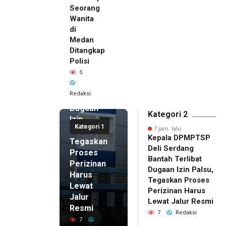
Seorang
Wanita
di
7 jam lalu
Medan
Kepala
Ditangkap
DPMPTSP
Polisi
Deli
5
Serdang
Bantah
Redaksi
Terlibat
Dugaan
Kategori 2
Izin
Kategori 1
Palsu,
7 jam lalu
Kepala DPMPTSP
Tegaskan
Deli Serdang
Proses
Bantah Terlibat
Perizinan
Dugaan Izin Palsu,
Harus
Tegaskan Proses
Lewat
Perizinan Harus
Jalur
Lewat Jalur Resmi
Resmi
7
Redaksi
7