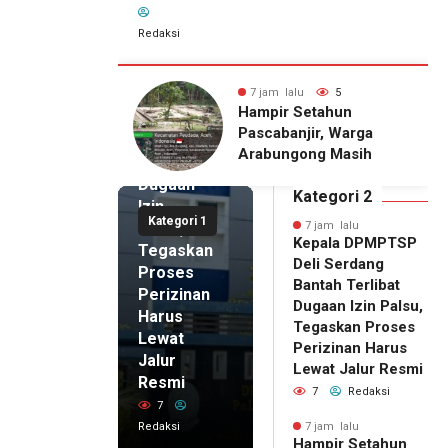
Redaksi
7 jam lalu
Kepala
DPMPTSP
lu
5
7 jam lalu
5
Deli
Setahun
Pria Terduga
Serdang
njir, Warga
Penganiayaan terhadap
Bantah
gong Masih
Seorang Wanita di
Terlibat
gu Bantuan
Medan Ditangkap Polisi
Dugaan
kan Rumah
Kategori 2
Izin
Kategori 1
Palsu,
7 jam lalu
Kepala DPMPTSP
Tegaskan
Deli Serdang
Proses
Bantah Terlibat
Perizinan
Dugaan Izin Palsu,
Harus
Tegaskan Proses
Lewat
Perizinan Harus
Jalur
Lewat Jalur Resmi
Resmi
7
Redaksi
7
Redaksi
7 jam lalu
Hampir Setahun