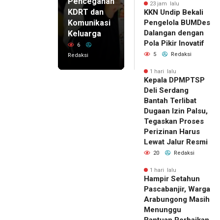
Pencegahan
23 jam lalu
KDRT dan
KKN Undip Bekali
Komunikasi
Pengelola BUMDes
Dalangan dengan
Keluarga
Pola Pikir Inovatif
6
5
Redaksi
Redaksi
1 hari lalu
Kepala DPMPTSP
Deli Serdang
Bantah Terlibat
Dugaan Izin Palsu,
Tegaskan Proses
Perizinan Harus
Lewat Jalur Resmi
20
Redaksi
1 hari lalu
Hampir Setahun
Pascabanjir, Warga
Arabungong Masih
Menunggu
Bantuan Perbaikan