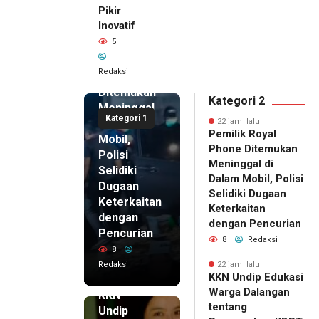
Pikir
Inovatif
22 jam lalu
5
Pemilik
Royal
Redaksi
Phone
Ditemukan
Kategori 2
Meninggal
Kategori 1
di Dalam
22 jam lalu
Pemilik Royal
Mobil,
Phone Ditemukan
Polisi
Meninggal di
Selidiki
Dalam Mobil, Polisi
Dugaan
Selidiki Dugaan
Keterkaitan
Keterkaitan
dengan
dengan Pencurian
Pencurian
8
Redaksi
8
Redaksi
22 jam lalu
KKN Undip Edukasi
22 jam lalu
Warga Dalangan
KKN
tentang
Undip