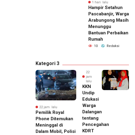
1 hari lalu
Hampir Setahun
Pascabanjir, Warga
Arabungong Masih
Menunggu
Bantuan Perbaikan
Rumah
10
Redaksi
Kategori 3
22
jam
lalu
KKN
Undip
Edukasi
Warga
22 jam lalu
Dalangan
Pemilik Royal
tentang
Phone Ditemukan
Pencegahan
Meninggal di
KDRT
Dalam Mobil, Polisi