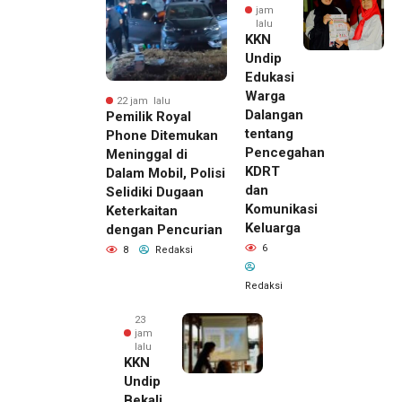
jam
lalu
KKN
Undip
Edukasi
Warga
22 jam lalu
Dalangan
Pemilik Royal
tentang
Phone Ditemukan
Pencegahan
Meninggal di
KDRT
Dalam Mobil, Polisi
dan
Selidiki Dugaan
Komunikasi
Keterkaitan
Keluarga
dengan Pencurian
6
8
Redaksi
Redaksi
23
jam
lalu
KKN
Undip
Bekali