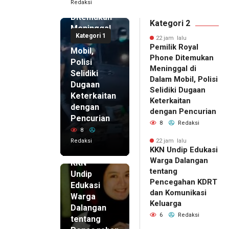
Redaksi
Phone
Ditemukan
Kategori 2
Meninggal
Kategori 1
di Dalam
22 jam lalu
Pemilik Royal
Mobil,
Phone Ditemukan
Polisi
Meninggal di
Selidiki
Dalam Mobil, Polisi
Dugaan
Selidiki Dugaan
Keterkaitan
Keterkaitan
dengan
dengan Pencurian
Pencurian
8
Redaksi
8
Redaksi
22 jam lalu
KKN Undip Edukasi
22 jam lalu
Warga Dalangan
KKN
tentang
Undip
Pencegahan KDRT
Edukasi
dan Komunikasi
Warga
Keluarga
Dalangan
6
Redaksi
tentang