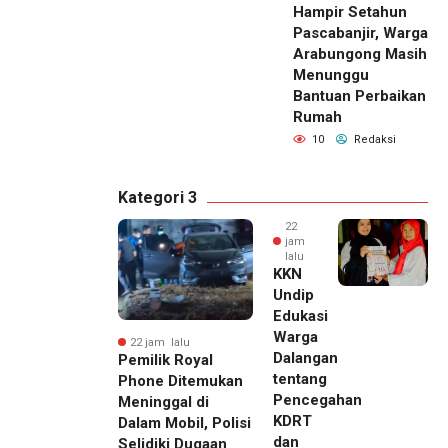
Hampir Setahun
Pascabanjir, Warga
Arabungong Masih
Menunggu
Bantuan Perbaikan
Rumah
10
Redaksi
Kategori 3
22
jam
lalu
KKN
Undip
Edukasi
Warga
22 jam lalu
Dalangan
Pemilik Royal
tentang
Phone Ditemukan
Pencegahan
Meninggal di
KDRT
Dalam Mobil, Polisi
dan
Selidiki Dugaan