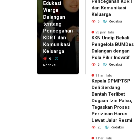
Pencegahan KDRT
Edukasi
dan Komunikasi
Warga
Keluarga
Dalangan
6
Redaksi
tentang
Pencegahan
23 jam lalu
KDRT dan
KKN Undip Bekali
Komunikasi
Pengelola BUMDes
Dalangan dengan
Keluarga
Pola Pikir Inovatif
6
5
Redaksi
Redaksi
1 hari lalu
Kepala DPMPTSP
Deli Serdang
Bantah Terlibat
Dugaan Izin Palsu,
Tegaskan Proses
Perizinan Harus
Lewat Jalur Resmi
20
Redaksi
1 hari lalu