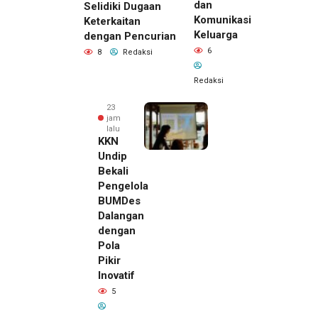
dan
Selidiki Dugaan
Komunikasi
Keterkaitan
Keluarga
dengan Pencurian
6
8
Redaksi
Redaksi
23
jam
lalu
KKN
Undip
Bekali
Pengelola
BUMDes
Dalangan
dengan
Pola
Pikir
Inovatif
22 jam lalu
5
Pemilik
Royal