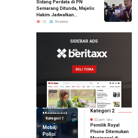
Sidang Perdata di PN
Semarang Ditunda, Majelis
Hakim Jadwalkan
Pemanggilan Ulang BPR
12
Redaksi
Artomoro
22 jam lalu
Pemilik
Royal
Phone
Ditemukan
Kategori 2
Meninggal
Kategori 1
di Dalam
22 jam lalu
Pemilik Royal
Mobil,
Phone Ditemukan
Polisi
Meninggal di