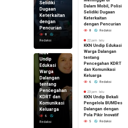
Selidiki
Dalam Mobil, Polisi
Dugaan
Selidiki Dugaan
Keterkaitan
Keterkaitan
dengan
dengan Pencurian
Pencurian
8
Redaksi
8
Redaksi
22 jam lalu
KKN Undip Edukasi
22 jam lalu
Warga Dalangan
KKN
tentang
Undip
Pencegahan KDRT
Edukasi
dan Komunikasi
Warga
Keluarga
Dalangan
6
Redaksi
tentang
Pencegahan
23 jam lalu
KDRT dan
KKN Undip Bekali
Komunikasi
Pengelola BUMDes
Dalangan dengan
Keluarga
Pola Pikir Inovatif
6
5
Redaksi
Redaksi