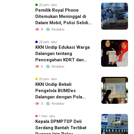
22 jam lalu
Pemilik Royal Phone
Ditemukan Meninggal di
Dalam Mobil, Polisi Selidiki
Dugaan Keterkaitan
8
Redaksi
dengan Pencurian
22 jam lalu
KKN Undip Edukasi Warga
Dalangan tentang
Pencegahan KDRT dan
Komunikasi Keluarga
6
Redaksi
23 jam lalu
KKN Undip Bekali
Pengelola BUMDes
Dalangan dengan Pola
Pikir Inovatif
5
Redaksi
1 hari lalu
Kepala DPMPTSP Deli
Serdang Bantah Terlibat
Dugaan Izin Palsu,