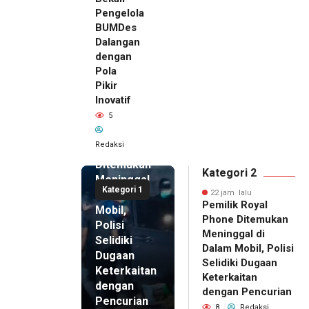
Pengelola
BUMDes
Dalangan
dengan
Pola
Pikir
Inovatif
22 jam lalu
5
Pemilik
Royal
Redaksi
Phone
Ditemukan
Kategori 2
Meninggal
Kategori 1
di Dalam
22 jam lalu
Pemilik Royal
Mobil,
Phone Ditemukan
Polisi
Meninggal di
Selidiki
Dalam Mobil, Polisi
Dugaan
Selidiki Dugaan
Keterkaitan
Keterkaitan
dengan
dengan Pencurian
Pencurian
8
Redaksi