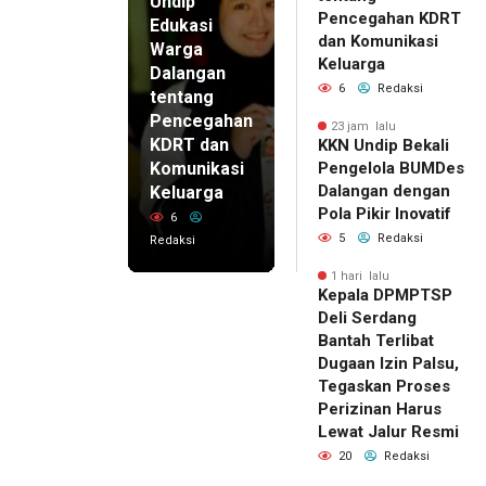
Undip
Pencegahan KDRT
Edukasi
dan Komunikasi
Warga
Keluarga
Dalangan
6
Redaksi
tentang
Pencegahan
23 jam lalu
KDRT dan
KKN Undip Bekali
Komunikasi
Pengelola BUMDes
Dalangan dengan
Keluarga
Pola Pikir Inovatif
6
5
Redaksi
Redaksi
1 hari lalu
Kepala DPMPTSP
Deli Serdang
Bantah Terlibat
Dugaan Izin Palsu,
Tegaskan Proses
Perizinan Harus
Lewat Jalur Resmi
20
Redaksi