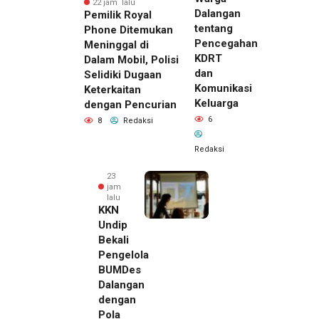
22 jam lalu
Dalangan
Pemilik Royal
tentang
Phone Ditemukan
Pencegahan
Meninggal di
KDRT
Dalam Mobil, Polisi
dan
Selidiki Dugaan
Komunikasi
Keterkaitan
Keluarga
dengan Pencurian
6
8
Redaksi
Redaksi
23
jam
lalu
KKN
Undip
Bekali
Pengelola
BUMDes
Dalangan
dengan
Pola