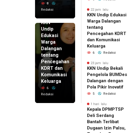
8
Redaksi
22 jam lalu
KKN Undip Edukasi
22 jam lalu
Warga Dalangan
KKN
tentang
Undip
Pencegahan KDRT
Edukasi
dan Komunikasi
Warga
Keluarga
Dalangan
6
Redaksi
tentang
Pencegahan
23 jam lalu
KDRT dan
KKN Undip Bekali
Komunikasi
Pengelola BUMDes
Dalangan dengan
Keluarga
Pola Pikir Inovatif
6
5
Redaksi
Redaksi
1 hari lalu
Kepala DPMPTSP
Deli Serdang
Bantah Terlibat
Dugaan Izin Palsu,