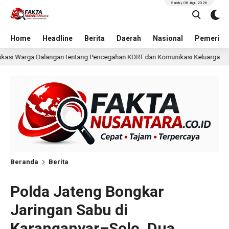
Sabtu, 08 Agu 2026
Home
Headline
Berita
Daerah
Nasional
Pemerint
encegahan KDRT dan Komunikasi Keluarga
KKN Undip Be
23 jam lalu
Beranda
Berita
Polda Jateng Bongkar
Jaringan Sabu di
Karanganyar–Solo, Dua