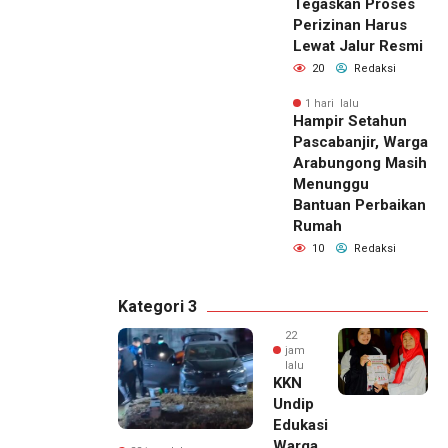
Tegaskan Proses
Perizinan Harus
Lewat Jalur Resmi
20
Redaksi
1 hari lalu
Hampir Setahun
Pascabanjir, Warga
Arabungong Masih
Menunggu
Bantuan Perbaikan
Rumah
10
Redaksi
Kategori 3
22
jam
lalu
KKN
Undip
Edukasi
Warga