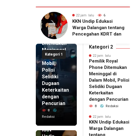
alu
6
23 jam lalu
5
22 jam lalu
ip Edukasi
KKN Undip Bekali
Pemilik
alangan tentang
Pengelola BUMDes
Royal
ahan KDRT dan
Dalangan dengan Pola
Phone
asi Keluarga
Pikir Inovatif
Ditemukan
Kategori 2
Meninggal
Kategori 1
di Dalam
22 jam lalu
Pemilik Royal
Mobil,
Phone Ditemukan
Polisi
Meninggal di
Selidiki
Dalam Mobil, Polisi
Dugaan
Selidiki Dugaan
Keterkaitan
Keterkaitan
dengan
dengan Pencurian
Pencurian
8
Redaksi
8
Redaksi
22 jam lalu
KKN Undip Edukasi
22 jam lalu
Warga Dalangan
KKN
tentang