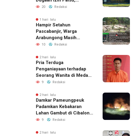
Tegaskan Proses
20
Redaksi
Perizinan Harus Lewat
Jalur Resmi
1 hari lalu
Hampir Setahun
Pascabanjir, Warga
Arabungong Masih
Menunggu Bantuan
10
Redaksi
Perbaikan Rumah
2 hari lalu
Pria Terduga
Penganiayaan terhadap
Seorang Wanita di Medan
Ditangkap Polisi
9
Redaksi
2 hari lalu
Damkar Pameungpeuk
Padamkan Kebakaran
Lahan Gambut di Cibalong,
Permukiman Warga
9
Redaksi
Berhasil Diamankan
2 hari lalu