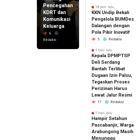
Pencegahan
18 jam lalu
KDRT dan
KKN Undip Bekali
Komunikasi
Pengelola BUMDes
Dalangan dengan
Keluarga
Pola Pikir Inovatif
6
5
Redaksi
Redaksi
1 hari lalu
Kepala DPMPTSP
Deli Serdang
Bantah Terlibat
Dugaan Izin Palsu,
Tegaskan Proses
Perizinan Harus
Lewat Jalur Resmi
17
Redaksi
1 hari lalu
Hampir Setahun
Pascabanjir, Warga
Arabungong Masih
Menunggu