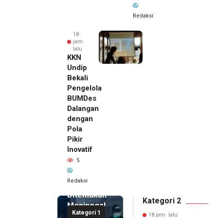
Redaksi
18
jam
lalu
KKN
Undip
Bekali
Pengelola
BUMDes
Dalangan
dengan
Pola
Pikir
Inovatif
18 jam lalu
5
Pemilik
Royal
Redaksi
Phone
Ditemukan
Kategori 2
Meninggal
Kategori 1
di Dalam
18 jam lalu