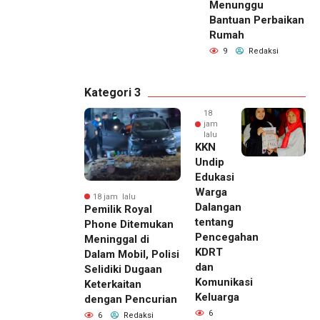
Menunggu
Bantuan Perbaikan
Rumah
9
Redaksi
Kategori 3
18
jam
lalu
KKN
Undip
Edukasi
Warga
18 jam lalu
Dalangan
Pemilik Royal
tentang
Phone Ditemukan
Pencegahan
Meninggal di
KDRT
Dalam Mobil, Polisi
dan
Selidiki Dugaan
Komunikasi
Keterkaitan
Keluarga
dengan Pencurian
6
6
Redaksi