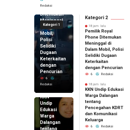
Royal
Redaksi
Phone
Ditemukan
Kategori 2
Meninggal
Kategori 1
di Dalam
18 jam lalu
Pemilik Royal
Mobil,
Phone Ditemukan
Polisi
Meninggal di
Selidiki
Dalam Mobil, Polisi
Dugaan
Selidiki Dugaan
Keterkaitan
Keterkaitan
dengan
dengan Pencurian
Pencurian
6
Redaksi
6
Redaksi
18 jam lalu
KKN Undip Edukasi
18 jam lalu
Warga Dalangan
KKN
tentang
Undip
Pencegahan KDRT
Edukasi
dan Komunikasi
Warga
Keluarga
Dalangan
6
Redaksi
tentang