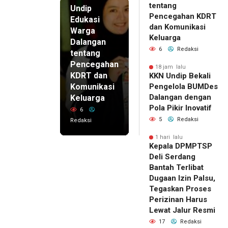
tentang
Undip
Pencegahan KDRT
Edukasi
dan Komunikasi
Warga
Keluarga
Dalangan
6
Redaksi
tentang
Pencegahan
18 jam lalu
KDRT dan
KKN Undip Bekali
Komunikasi
Pengelola BUMDes
Dalangan dengan
Keluarga
Pola Pikir Inovatif
6
5
Redaksi
Redaksi
1 hari lalu
Kepala DPMPTSP
Deli Serdang
Bantah Terlibat
Dugaan Izin Palsu,
Tegaskan Proses
Perizinan Harus
Lewat Jalur Resmi
17
Redaksi