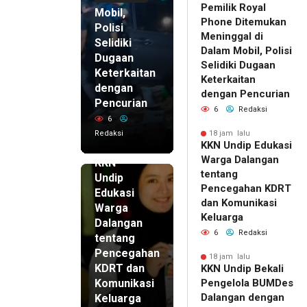
Pemilik Royal
Mobil,
Phone Ditemukan
Polisi
Meninggal di
Selidiki
Dalam Mobil, Polisi
Dugaan
Selidiki Dugaan
Keterkaitan
Keterkaitan
dengan
dengan Pencurian
Pencurian
6
Redaksi
6
Redaksi
18 jam lalu
KKN Undip Edukasi
18 jam lalu
Warga Dalangan
KKN
tentang
Undip
Pencegahan KDRT
Edukasi
dan Komunikasi
Warga
Keluarga
Dalangan
6
Redaksi
tentang
Pencegahan
18 jam lalu
KDRT dan
KKN Undip Bekali
Komunikasi
Pengelola BUMDes
Dalangan dengan
Keluarga