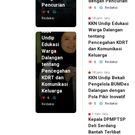
dengan Pencurian
Pencurian
6
Redaksi
6
Redaksi
18 jam lalu
KKN Undip Edukasi
18 jam lalu
Warga Dalangan
KKN
tentang
Undip
Pencegahan KDRT
Edukasi
dan Komunikasi
Warga
Keluarga
Dalangan
6
Redaksi
tentang
Pencegahan
18 jam lalu
KDRT dan
KKN Undip Bekali
Komunikasi
Pengelola BUMDes
Dalangan dengan
Keluarga
Pola Pikir Inovatif
6
5
Redaksi
Redaksi
1 hari lalu
Kepala DPMPTSP
Deli Serdang
Bantah Terlibat