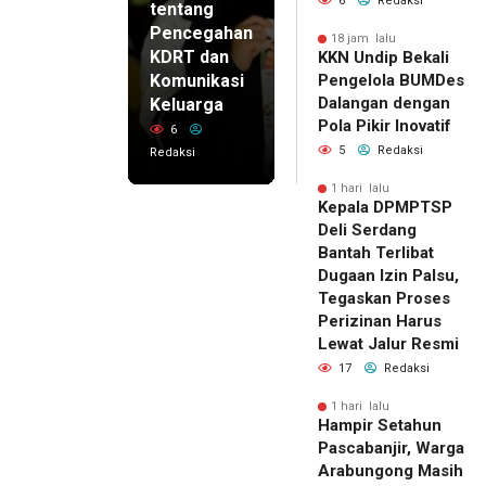
6
Redaksi
tentang
Pencegahan
18 jam lalu
KDRT dan
KKN Undip Bekali
Komunikasi
Pengelola BUMDes
Dalangan dengan
Keluarga
Pola Pikir Inovatif
6
5
Redaksi
Redaksi
1 hari lalu
Kepala DPMPTSP
Deli Serdang
Bantah Terlibat
Dugaan Izin Palsu,
Tegaskan Proses
Perizinan Harus
Lewat Jalur Resmi
17
Redaksi
1 hari lalu
Hampir Setahun
Pascabanjir, Warga
Arabungong Masih