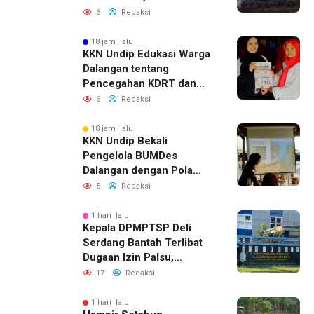
Dugaan Keterkaitan
6
Redaksi
dengan Pencurian
18 jam lalu
KKN Undip Edukasi Warga
Dalangan tentang
Pencegahan KDRT dan
Komunikasi Keluarga
6
Redaksi
18 jam lalu
KKN Undip Bekali
Pengelola BUMDes
Dalangan dengan Pola
Pikir Inovatif
5
Redaksi
1 hari lalu
Kepala DPMPTSP Deli
Serdang Bantah Terlibat
Dugaan Izin Palsu,
Tegaskan Proses
17
Redaksi
Perizinan Harus Lewat
Jalur Resmi
1 hari lalu