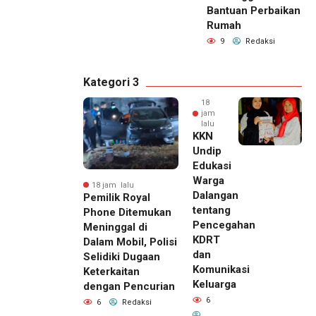
Bantuan Perbaikan
Rumah
9
Redaksi
Kategori 3
18
jam
lalu
KKN
Undip
Edukasi
Warga
18 jam lalu
Dalangan
Pemilik Royal
tentang
Phone Ditemukan
Pencegahan
Meninggal di
KDRT
Dalam Mobil, Polisi
dan
Selidiki Dugaan
Komunikasi
Keterkaitan
Keluarga
dengan Pencurian
6
6
Redaksi