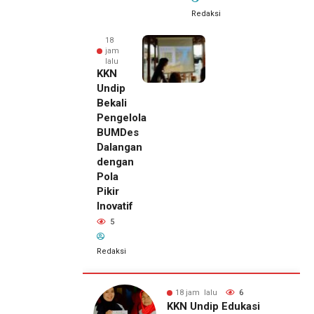
Redaksi
18
jam
lalu
KKN
Undip
Bekali
Pengelola
BUMDes
Dalangan
dengan
Pola
Pikir
Inovatif
5
Redaksi
alu
6
18 jam lalu
5
18 jam lalu
ip Edukasi
KKN Undip Bekali
Pemilik