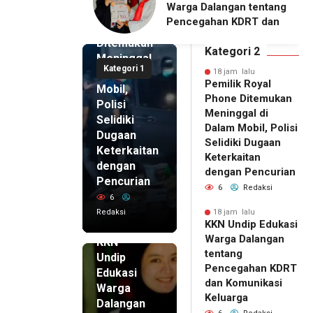
alangan tentang
Pengelola BUMDes
Royal
ahan KDRT dan
Dalangan dengan Pola
Phone
asi Keluarga
Pikir Inovatif
Ditemukan
Kategori 2
Meninggal
Kategori 1
di Dalam
18 jam lalu
Pemilik Royal
Mobil,
Phone Ditemukan
Polisi
Meninggal di
Selidiki
Dalam Mobil, Polisi
Dugaan
Selidiki Dugaan
Keterkaitan
Keterkaitan
dengan
dengan Pencurian
Pencurian
6
Redaksi
6
Redaksi
18 jam lalu
KKN Undip Edukasi
18 jam lalu
Warga Dalangan
KKN
tentang
Undip
Pencegahan KDRT
Edukasi
dan Komunikasi
Warga
Keluarga
Dalangan