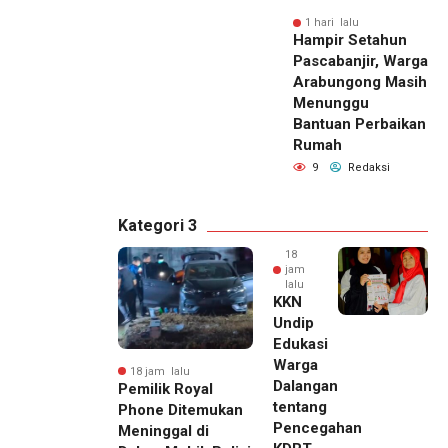
1 hari lalu
Hampir Setahun
Pascabanjir, Warga
Arabungong Masih
Menunggu
Bantuan Perbaikan
Rumah
9
Redaksi
Kategori 3
18
jam
lalu
KKN
Undip
Edukasi
Warga
18 jam lalu
Dalangan
Pemilik Royal
tentang
Phone Ditemukan
Pencegahan
Meninggal di