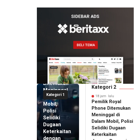
Artomoro
18 jam lalu
Pemilik
Royal
Phone
Ditemukan
Kategori 2
Meninggal
Kategori 1
di Dalam
18 jam lalu
Pemilik Royal
Mobil,
Phone Ditemukan
Polisi
Meninggal di
Selidiki
Dalam Mobil, Polisi
Dugaan
Selidiki Dugaan
Keterkaitan
Keterkaitan
dengan