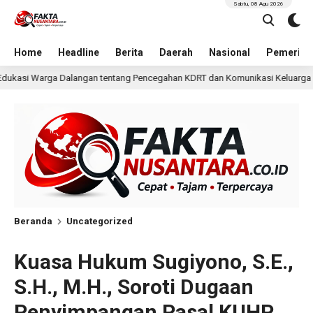
Sabtu, 08 Agu 2026
Home
Headline
Berita
Daerah
Nasional
Pemerint
g Pencegahan KDRT dan Komunikasi Keluarga
KKN Undip 
18 jam lalu
Beranda
Uncategorized
Kuasa Hukum Sugiyono, S.E.,
S.H., M.H., Soroti Dugaan
Penyimpangan Pasal KUHP