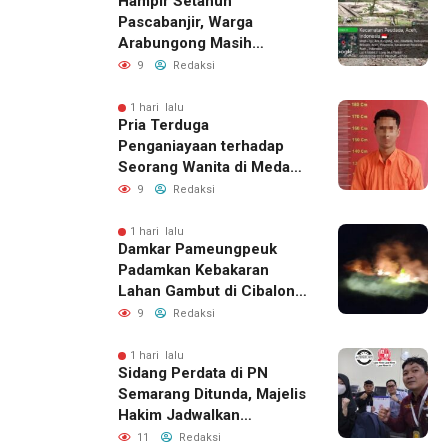
Hampir Setahun
Pascabanjir, Warga
Arabungong Masih
Menunggu Bantuan
9
Redaksi
Perbaikan Rumah
1 hari lalu
Pria Terduga
Penganiayaan terhadap
Seorang Wanita di Medan
Ditangkap Polisi
9
Redaksi
1 hari lalu
Damkar Pameungpeuk
Padamkan Kebakaran
Lahan Gambut di Cibalong,
Permukiman Warga
9
Redaksi
Berhasil Diamankan
1 hari lalu
Sidang Perdata di PN
Semarang Ditunda, Majelis
Hakim Jadwalkan
Pemanggilan Ulang BPR
11
Redaksi