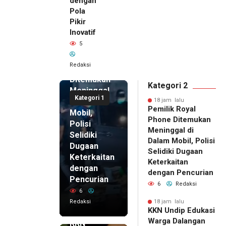
dengan
Pola
Pikir
Inovatif
18 jam lalu
5
Pemilik
Royal
Redaksi
Phone
Ditemukan
Kategori 2
Meninggal
Kategori 1
di Dalam
18 jam lalu
Pemilik Royal
Mobil,
Phone Ditemukan
Polisi
Meninggal di
Selidiki
Dalam Mobil, Polisi
Dugaan
Selidiki Dugaan
Keterkaitan
Keterkaitan
dengan
dengan Pencurian
Pencurian
6
Redaksi
6
Redaksi
18 jam lalu
KKN Undip Edukasi
18 jam lalu
Warga Dalangan
KKN