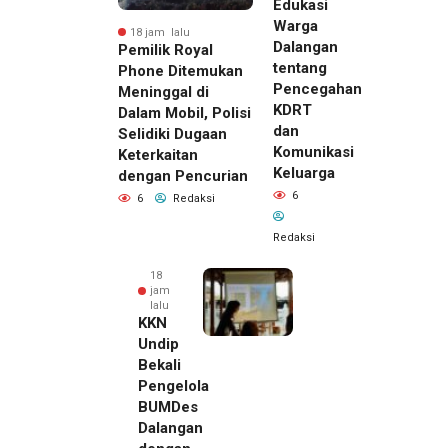
Edukasi
Warga
18 jam lalu
Dalangan
Pemilik Royal
tentang
Phone Ditemukan
Pencegahan
Meninggal di
KDRT
Dalam Mobil, Polisi
dan
Selidiki Dugaan
Komunikasi
Keterkaitan
Keluarga
dengan Pencurian
6
6
Redaksi
Redaksi
18
jam
lalu
KKN
Undip
Bekali
Pengelola
BUMDes
Dalangan