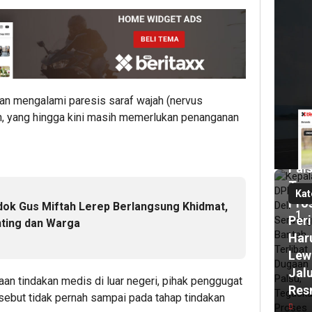
ja
lalu
Kep
DP
Deli
Ser
Ban
an mengalami paresis saraf wajah (nervus
Terl
gan, yang hingga kini masih memerlukan penanganan
Dug
Izin
Pals
Teg
Kat
Pro
ndok Gus Miftah Lerep Berlangsung Khidmat,
1
Per
nting dan Warga
Har
Lew
Jal
an tindakan medis di luar negeri, pihak penggugat
Res
rsebut tidak pernah sampai pada tahap tindakan
7