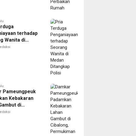
alu
erduga
iayaan terhadap
g Wanita di
Ditangkap Polisi
edaksi
alu
r Pameungpeuk
kan Kebakaran
Gambut di
ng, Permukiman
edaksi
Berhasil
nkan