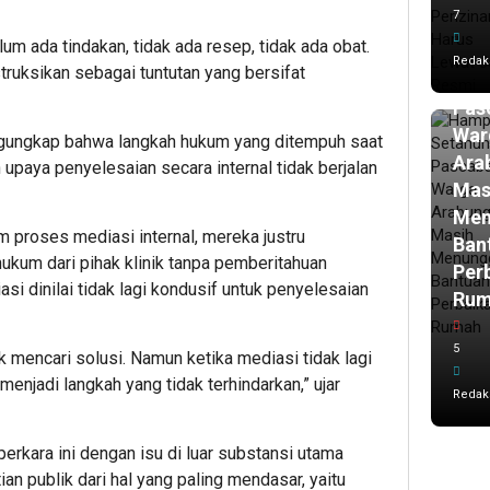
7
ja
lalu
lum ada tindakan, tidak ada resep, tidak ada obat.
Ham
Redak
struksikan sebagai tuntutan yang bersifat
Set
Pasc
War
engungkap bahwa langkah hukum yang ditempuh saat
Ara
h upaya penyelesaian secara internal tidak berjalan
Mas
Men
 proses mediasi internal, mereka justru
Ban
kum dari pihak klinik tanpa pemberitahuan
Per
i dinilai tidak lagi kondusif untuk penyelesaian
Ru
5
k mencari solusi. Namun ketika mediasi tidak lagi
enjadi langkah yang tidak terhindarkan,” ujar
Redak
rkara ini dengan isu di luar substansi utama
an publik dari hal yang paling mendasar, yaitu