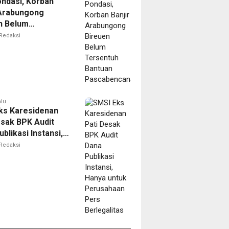
ondasi, Korban
 Arabungong
n Belum
tuh Bantuan
Redaksi
bencana
alu
ks Karesidenan
esak BPK Audit
blikasi Instansi,
untuk Perusahaan
Redaksi
erlegalitas