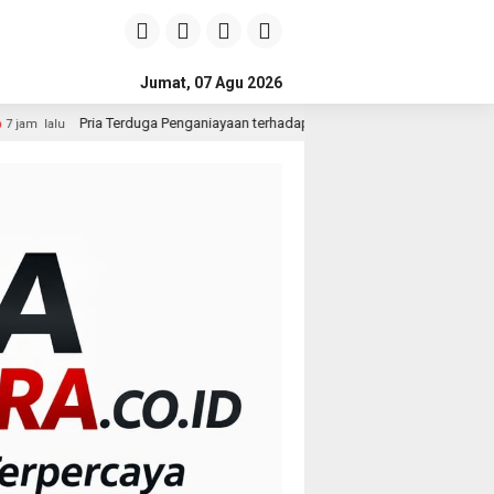
Jumat, 07 Agu 2026
a Penganiayaan terhadap Seorang Wanita di Medan Ditangkap Polisi
7