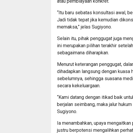
atau pembiayaan konkret.
“Itu baru sebatas konsultasi awal, be
Jadi tidak tepat jika kemudian dikon
memaksa,” jelas Sugiyono.
Selain itu, pihak penggugat juga m
ini merupakan pilihan terakhir setela
sebagaimana diharapkan.
Menurut keterangan penggugat, dalam
dihadapkan langsung dengan kuasa hu
sebelumnya, sehingga suasana medias
secara kekeluargaan.
“Kami datang dengan itikad baik untu
berjalan seimbang, maka jalur hukum m
Sugiyono.
Ia menambahkan, upaya mengaitkan pe
justru berpotensi mengalihkan perhati