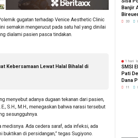
Sisa P
Banjir
Bireue
Polemik gugatan terhadap Venice Aesthetic Clinic
Tersen
33
kini semakin mengerucut pada satu hal yang dinilai
Pasca
ang dialami pasien pasca tindakan.
1 hari l
t Kebersamaan Lewat Halal Bihalal di
SMSI E
Pati D
Dana Pu
Hanya 
11
Pers B
ang menyebut adanya dugaan tekanan dari pasien,
E., S.H., M.H., menegaskan bahwa narasi tersebut
ang sesungguhnya.
ta medisnya. Ada cedera saraf, ada infeksi, ada
ami buktikan di persidangan,” tegas Sugiyono.
6