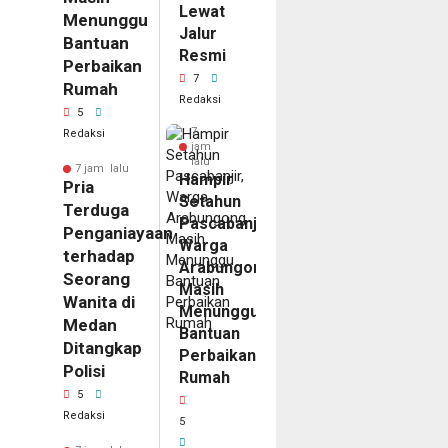
Lewat
Menunggu
Jalur
Bantuan
Resmi
Perbaikan
7
Rumah
Redaksi
5
7
Redaksi
jam
lalu
7 jam lalu
Hampir
Pria
Setahun
Terduga
Pascabanjir,
Penganiayaan
Warga
terhadap
Arabungong
Seorang
Masih
Wanita di
Menunggu
Medan
Bantuan
Ditangkap
Perbaikan
Polisi
Rumah
5
Redaksi
5