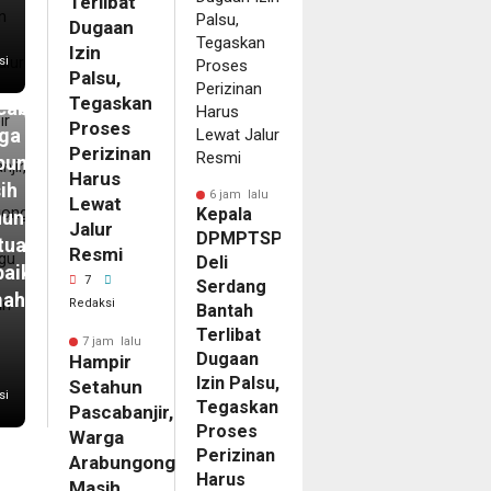
Terlibat
m
Dugaan
pir
Izin
si
Palsu,
ahun
Tegaskan
abanjir,
Proses
ga
Perizinan
bungong
Harus
ih
6 jam lalu
Lewat
Kepala
unggu
Jalur
DPMPTSP
tuan
Resmi
Deli
baikan
7
Serdang
mah
Redaksi
Bantah
Terlibat
7 jam lalu
Dugaan
Hampir
Izin Palsu,
Setahun
si
Tegaskan
Pascabanjir,
Proses
Warga
Perizinan
Arabungong
Harus
Masih