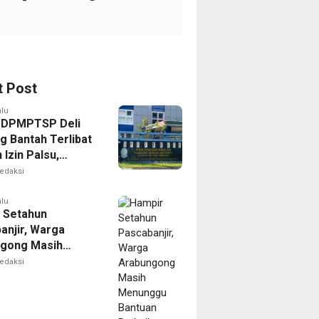
t Post
alu
 DPMPTSP Deli
g Bantah Terlibat
Izin Palsu,
an Proses
edaksi
nan Harus Lewat
Resmi
alu
 Setahun
anjir, Warga
gong Masih
ggu Bantuan
edaksi
kan Rumah