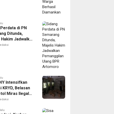
alu
 Perdata di PN
ng Ditunda,
s Hakim Jadwalkan
gilan Ulang BPR
edaksi
oro
alu
IY Intensifkan
i KRYD, Belasan
tol Miras Ilegal
il Diamankan
edaksi
lalu