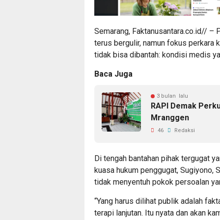
Semarang, Faktanusantara.co.id// – 
terus bergulir, namun fokus perkara 
tidak bisa dibantah: kondisi medis y
Baca Juga
3 bulan lalu
RAPI Demak Perkua
Mranggen
46
Redaksi
Di tengah bantahan pihak tergugat y
kuasa hukum penggugat, Sugiyono, S.
tidak menyentuh pokok persoalan y
“Yang harus dilihat publik adalah fak
terapi lanjutan. Itu nyata dan akan k