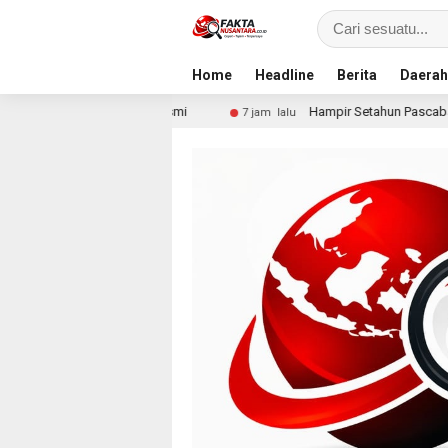
Home
Headline
Berita
Daerah
ur Resmi
Hampir Setahun Pascabanjir, Warga Arabungon
7 jam lalu