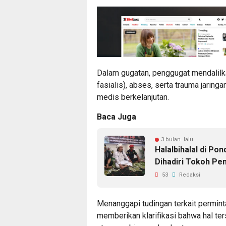
Dalam gugatan, penggugat mendalilk
fasialis), abses, serta trauma jarin
medis berkelanjutan.
Baca Juga
3 bulan lalu
Halalbihalal di Po
Dihadiri Tokoh Pe
53
Redaksi
Menanggapi tudingan terkait perminta
memberikan klarifikasi bahwa hal te