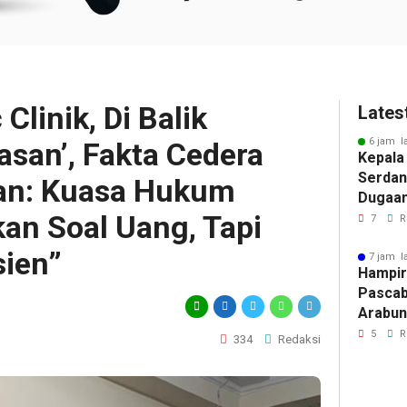
Clinik, Di Balik
Lates
6 jam l
san’, Fakta Cedera
Kepala
Serdan
tan: Kuasa Hukum
Dugaan 
an Soal Uang, Tapi
Tegask
7
R
Perizi
ien”
Jalur 
7 jam l
Hampir
Pascab
Arabun
Menun
5
R
334
Redaksi
Perbai