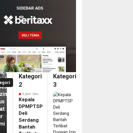
m
ala
MPTSP
dang
tah
ibat
aan
u,
Kategori
Kategori
askan
egori
2
3
ses
izinan
6 jam lalu
Kepala
us
DPMPTSP
at
Deli
ur
Serdang
mi
Bantah