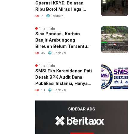
Operasi KRYD, Belasan
Ribu Botol Miras Ilegal
Berhasil Diamankan
7
Redaksi
1 hari lalu
Sisa Pondasi, Korban
Banjir Arabungong
Bireuen Belum Tersentuh
Bantuan Pascabencana
36
Redaksi
1 hari lalu
SMSI Eks Karesidenan Pati
Desak BPK Audit Dana
Publikasi Instansi, Hanya
untuk Perusahaan Pers
13
Redaksi
Berlegalitas
22 jam lalu
Kepala