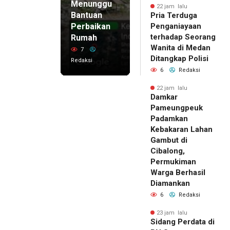
Menunggu
22 jam lalu
Bantuan
Pria Terduga
Perbaikan
Penganiayaan
terhadap Seorang
Rumah
Wanita di Medan
7
Ditangkap Polisi
Redaksi
6
Redaksi
22 jam lalu
Damkar
Pameungpeuk
Padamkan
Kebakaran Lahan
Gambut di
Cibalong,
Permukiman
Warga Berhasil
Diamankan
6
Redaksi
23 jam lalu
Sidang Perdata di