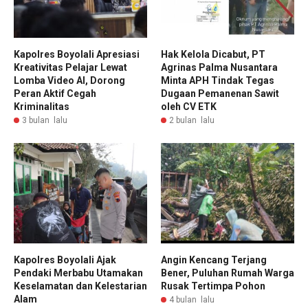
Kapolres Boyolali Apresiasi
Hak Kelola Dicabut, PT
Kreativitas Pelajar Lewat
Agrinas Palma Nusantara
Lomba Video AI, Dorong
Minta APH Tindak Tegas
Peran Aktif Cegah
Dugaan Pemanenan Sawit
Kriminalitas
oleh CV ETK
3 bulan lalu
2 bulan lalu
Kapolres Boyolali Ajak
Angin Kencang Terjang
Pendaki Merbabu Utamakan
Bener, Puluhan Rumah Warga
Keselamatan dan Kelestarian
Rusak Tertimpa Pohon
Alam
4 bulan lalu