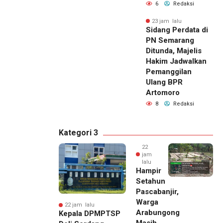
6
Redaksi
23 jam lalu
Sidang Perdata di
PN Semarang
Ditunda, Majelis
Hakim Jadwalkan
Pemanggilan
Ulang BPR
Artomoro
8
Redaksi
Kategori 3
22
jam
lalu
Hampir
Setahun
Pascabanjir,
Warga
22 jam lalu
Arabungong
Kepala DPMPTSP
Masih