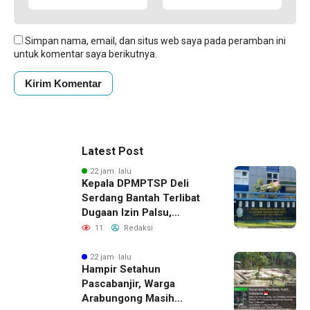
Simpan nama, email, dan situs web saya pada peramban ini
untuk komentar saya berikutnya.
Latest Post
22 jam lalu
Kepala DPMPTSP Deli
Serdang Bantah Terlibat
Dugaan Izin Palsu,
Tegaskan Proses
11
Redaksi
Perizinan Harus Lewat
Jalur Resmi
22 jam lalu
Hampir Setahun
Pascabanjir, Warga
Arabungong Masih