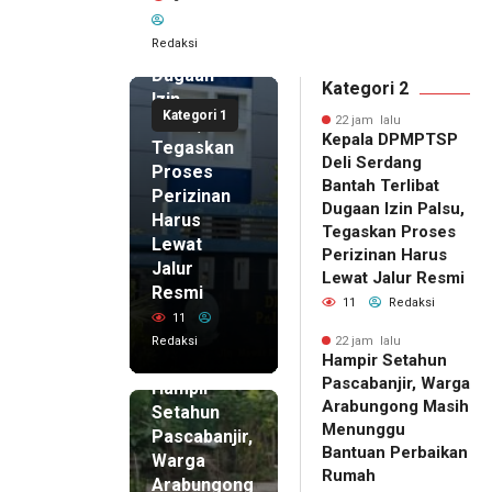
Serdang
Bantah
Redaksi
Terlibat
Dugaan
Kategori 2
Izin
Kategori 1
Palsu,
22 jam lalu
Kepala DPMPTSP
Tegaskan
Deli Serdang
Proses
Bantah Terlibat
Perizinan
Dugaan Izin Palsu,
Harus
Tegaskan Proses
Lewat
Perizinan Harus
Jalur
Lewat Jalur Resmi
Resmi
11
Redaksi
11
Redaksi
22 jam lalu
Hampir Setahun
22 jam lalu
Pascabanjir, Warga
Hampir
Arabungong Masih
Setahun
Menunggu
Pascabanjir,
Bantuan Perbaikan
Warga
Rumah
Arabungong