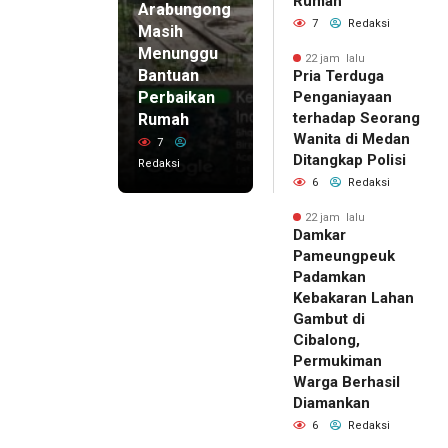
Rumah
Arabungong
7
Redaksi
Masih
Menunggu
22 jam lalu
Bantuan
Pria Terduga
Perbaikan
Penganiayaan
terhadap Seorang
Rumah
Wanita di Medan
7
Ditangkap Polisi
Redaksi
6
Redaksi
22 jam lalu
Damkar
Pameungpeuk
Padamkan
Kebakaran Lahan
Gambut di
Cibalong,
Permukiman
Warga Berhasil
Diamankan
6
Redaksi