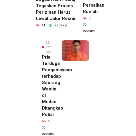
Perbaikan
Tegaskan Proses
Rumah
Perizinan Harus
Lewat Jalur Resmi
7
11
Redaksi
Redaksi
22
jam
lalu
Pria
Terduga
Penganiayaan
terhadap
Seorang
Wanita
di
Medan
Ditangkap
Polisi
6
Redaksi