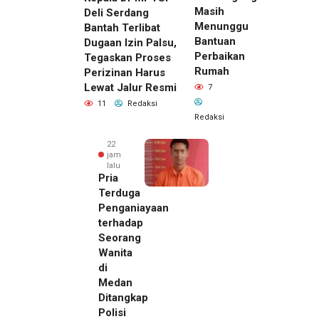
Masih
Deli Serdang
Menunggu
Bantah Terlibat
Bantuan
Dugaan Izin Palsu,
Perbaikan
Tegaskan Proses
Rumah
Perizinan Harus
Lewat Jalur Resmi
7
11
Redaksi
Redaksi
22
jam
lalu
Pria
Terduga
Penganiayaan
terhadap
Seorang
Wanita
di
22 jam lalu
Medan
Kepala
Ditangkap
DPMPTSP
Polisi
Deli