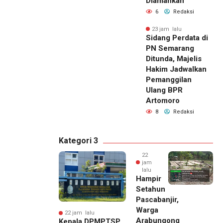
Diamankan
6
Redaksi
23 jam lalu
Sidang Perdata di
PN Semarang
Ditunda, Majelis
Hakim Jadwalkan
Pemanggilan
Ulang BPR
Artomoro
8
Redaksi
Kategori 3
22
jam
lalu
Hampir
Setahun
Pascabanjir,
Warga
22 jam lalu
Arabungong
Kepala DPMPTSP