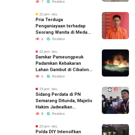
Menunggu Bantuan
7
Redaksi
Perbaikan Rumah
22 jam lalu
Pria Terduga
Penganiayaan terhadap
Seorang Wanita di Medan
Ditangkap Polisi
6
Redaksi
22 jam lalu
Damkar Pameungpeuk
Padamkan Kebakaran
Lahan Gambut di Cibalong,
Permukiman Warga
6
Redaksi
Berhasil Diamankan
23 jam lalu
Sidang Perdata di PN
Semarang Ditunda, Majelis
Hakim Jadwalkan
Pemanggilan Ulang BPR
8
Redaksi
Artomoro
23 jam lalu
Polda DIY Intensifkan