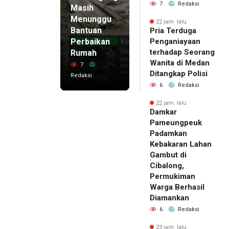
7
Redaksi
Masih
Menunggu
22 jam lalu
Bantuan
Pria Terduga
Perbaikan
Penganiayaan
terhadap Seorang
Rumah
Wanita di Medan
7
Ditangkap Polisi
Redaksi
6
Redaksi
22 jam lalu
Damkar
Pameungpeuk
Padamkan
Kebakaran Lahan
Gambut di
Cibalong,
Permukiman
Warga Berhasil
Diamankan
6
Redaksi
23 jam lalu