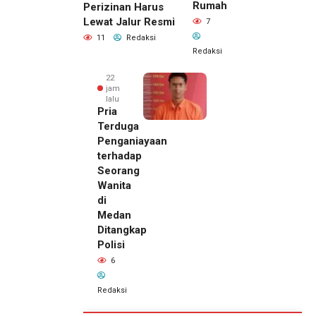
Rumah
Perizinan Harus
Lewat Jalur Resmi
7
11
Redaksi
Redaksi
22
jam
lalu
Pria
Terduga
Penganiayaan
terhadap
Seorang
Wanita
di
Medan
Ditangkap
Polisi
6
Redaksi
22 jam lalu
Kepala