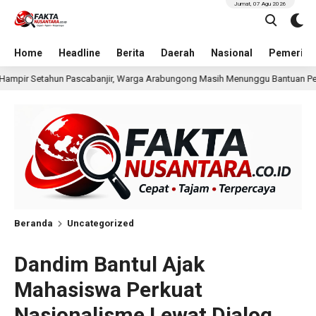
Jumat, 07 Agu 2026
Home
Headline
Berita
Daerah
Nasional
Pemerint
arga Arabungong Masih Menunggu Bantuan Perbaikan Rumah
22 jam l
Beranda
Uncategorized
Dandim Bantul Ajak
Mahasiswa Perkuat
Nasionalisme Lewat Dialog