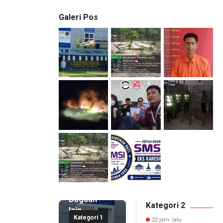
Galeri Pos
22 jam lalu
Kepala
DPMPTSP
Deli
Serdang
Bantah
Terlibat
Dugaan
Kategori 2
Izin
Kategori 1
Palsu,
22 jam lalu