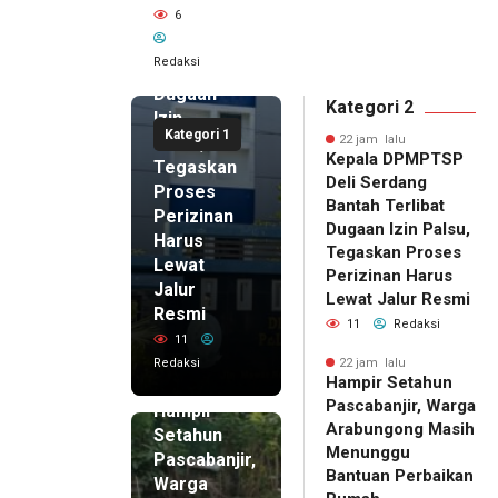
6
Serdang
Bantah
Redaksi
Terlibat
Dugaan
Kategori 2
Izin
Kategori 1
Palsu,
22 jam lalu
Kepala DPMPTSP
Tegaskan
Deli Serdang
Proses
Bantah Terlibat
Perizinan
Dugaan Izin Palsu,
Harus
Tegaskan Proses
Lewat
Perizinan Harus
Jalur
Lewat Jalur Resmi
Resmi
11
Redaksi
11
Redaksi
22 jam lalu
Hampir Setahun
22 jam lalu
Pascabanjir, Warga
Hampir
Arabungong Masih
Setahun
Menunggu
Pascabanjir,
Bantuan Perbaikan
Warga