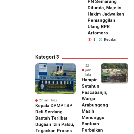
PN Semarang
Ditunda, Majelis
Hakim Jadwalkan
Pemanggilan
Ulang BPR
Artomoro
8
Redaksi
Kategori 3
22
jam
lalu
Hampir
Setahun
Pascabanjir,
Warga
22 jam lalu
Arabungong
Kepala DPMPTSP
Masih
Deli Serdang
Menunggu
Bantah Terlibat
Bantuan
Dugaan Izin Palsu,
Perbaikan
Tegaskan Proses