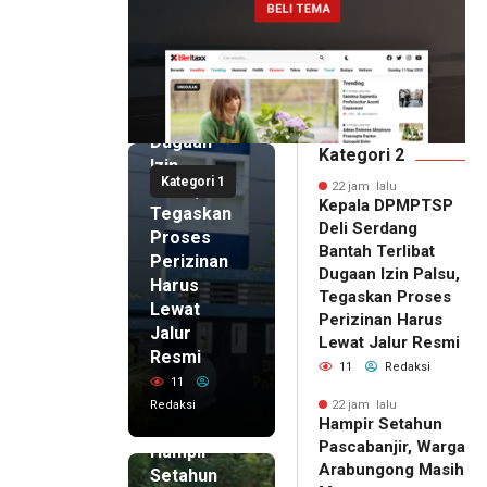
DPMPTSP
Deli
Serdang
Bantah
Terlibat
Dugaan
Kategori 2
Izin
Kategori 1
Palsu,
22 jam lalu
Kepala DPMPTSP
Tegaskan
Deli Serdang
Proses
Bantah Terlibat
Perizinan
Dugaan Izin Palsu,
Harus
Tegaskan Proses
Lewat
Perizinan Harus
Jalur
Lewat Jalur Resmi
Resmi
11
Redaksi
11
Redaksi
22 jam lalu
Hampir Setahun
22 jam lalu
Pascabanjir, Warga
Hampir
Arabungong Masih
Setahun