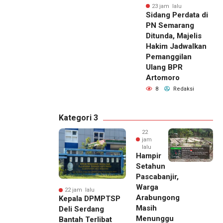
23 jam lalu
Sidang Perdata di
PN Semarang
Ditunda, Majelis
Hakim Jadwalkan
Pemanggilan
Ulang BPR
Artomoro
8
Redaksi
Kategori 3
22
jam
lalu
Hampir
Setahun
Pascabanjir,
Warga
22 jam lalu
Arabungong
Kepala DPMPTSP
Masih
Deli Serdang
Menunggu
Bantah Terlibat