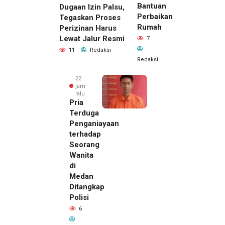
Bantuan
Dugaan Izin Palsu,
Perbaikan
Tegaskan Proses
Rumah
Perizinan Harus
Lewat Jalur Resmi
7
11
Redaksi
Redaksi
22
jam
lalu
Pria
Terduga
Penganiayaan
terhadap
Seorang
Wanita
di
22 jam lalu
Medan
Kepala
Ditangkap
DPMPTSP
Polisi
Deli
6
Serdang
Bantah