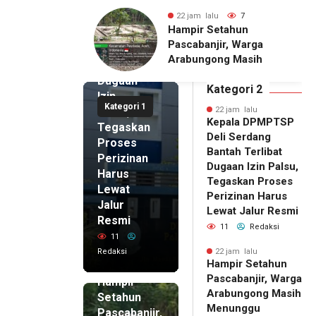
DPMPTSP
 lalu
7
22 jam lalu
6
Deli
r Setahun
Pria Terduga
Serdang
anjir, Warga
Penganiayaan terhadap
Bantah
ngong Masih
Seorang Wanita di
Terlibat
ggu Bantuan
Medan Ditangkap Polisi
Dugaan
ikan Rumah
Kategori 2
Izin
Kategori 1
Palsu,
22 jam lalu
Kepala DPMPTSP
Tegaskan
Deli Serdang
Proses
Bantah Terlibat
Perizinan
Dugaan Izin Palsu,
Harus
Tegaskan Proses
Lewat
Perizinan Harus
Jalur
Lewat Jalur Resmi
Resmi
11
Redaksi
11
Redaksi
22 jam lalu
Hampir Setahun
22 jam lalu
Pascabanjir, Warga
Hampir
Arabungong Masih
Setahun
Menunggu
Pascabanjir,