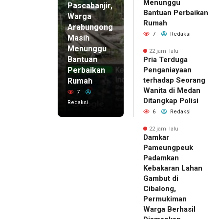
Menunggu
Pascabanjir,
Bantuan Perbaikan
Warga
Rumah
Arabungong
7
Redaksi
Masih
Menunggu
22 jam lalu
Bantuan
Pria Terduga
Perbaikan
Penganiayaan
terhadap Seorang
Rumah
Wanita di Medan
7
Ditangkap Polisi
Redaksi
6
Redaksi
22 jam lalu
Damkar
Pameungpeuk
Padamkan
Kebakaran Lahan
Gambut di
Cibalong,
Permukiman
Warga Berhasil