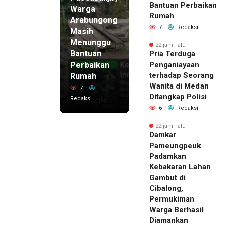
Bantuan Perbaikan
Warga
Rumah
Arabungong
7
Redaksi
Masih
Menunggu
22 jam lalu
Bantuan
Pria Terduga
Perbaikan
Penganiayaan
terhadap Seorang
Rumah
Wanita di Medan
7
Ditangkap Polisi
Redaksi
6
Redaksi
22 jam lalu
Damkar
Pameungpeuk
Padamkan
Kebakaran Lahan
Gambut di
Cibalong,
Permukiman
Warga Berhasil
Diamankan