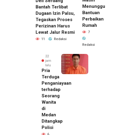
Deli Serdang
Menunggu
Bantah Terlibat
Bantuan
Dugaan Izin Palsu,
Perbaikan
Tegaskan Proses
Rumah
Perizinan Harus
Lewat Jalur Resmi
7
11
Redaksi
Redaksi
22
jam
lalu
Pria
Terduga
Penganiayaan
terhadap
Seorang
Wanita
di
22 jam lalu
Medan
Kepala
Ditangkap
DPMPTSP
Polisi
Deli
6