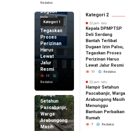
Redaksi
Terlibat
Dugaan
Kategori 2
Izin
Kategori 1
Palsu,
22 jam lalu
Kepala DPMPTSP
Tegaskan
Deli Serdang
Proses
Bantah Terlibat
Perizinan
Dugaan Izin Palsu,
Harus
Tegaskan Proses
Lewat
Perizinan Harus
Jalur
Lewat Jalur Resmi
Resmi
11
Redaksi
11
Redaksi
22 jam lalu
Hampir Setahun
22 jam lalu
Pascabanjir, Warga
Hampir
Arabungong Masih
Setahun
Menunggu
Pascabanjir,
Bantuan Perbaikan
Warga
Rumah
Arabungong
7
Redaksi
Masih