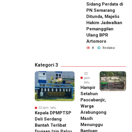
Sidang Perdata di
PN Semarang
Ditunda, Majelis
Hakim Jadwalkan
Pemanggilan
Ulang BPR
Artomoro
8
Redaksi
Kategori 3
22
jam
lalu
Hampir
Setahun
Pascabanjir,
Warga
22 jam lalu
Arabungong
Kepala DPMPTSP
Masih
Deli Serdang
Menunggu
Bantah Terlibat
Bantuan
Dugaan Izin Palsu,