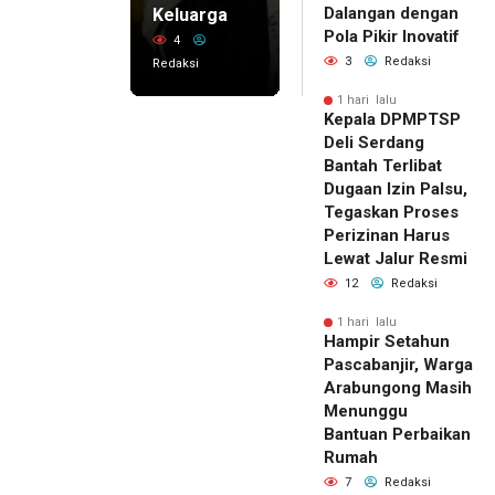
Dalangan dengan
Keluarga
Pola Pikir Inovatif
4
3
Redaksi
Redaksi
1 hari lalu
Kepala DPMPTSP
Deli Serdang
Bantah Terlibat
Dugaan Izin Palsu,
Tegaskan Proses
Perizinan Harus
Lewat Jalur Resmi
12
Redaksi
1 hari lalu
Hampir Setahun
Pascabanjir, Warga
Arabungong Masih
Menunggu
Bantuan Perbaikan
Rumah
7
Redaksi