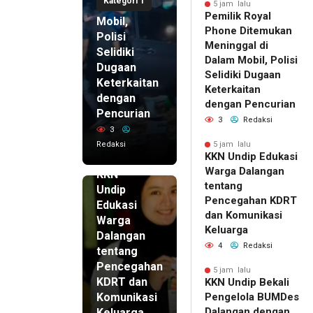
Kategori 1
di Dalam
5 jam lalu
Pemilik Royal
Mobil,
Phone Ditemukan
Polisi
Meninggal di
Selidiki
Dalam Mobil, Polisi
Dugaan
Selidiki Dugaan
Keterkaitan
Keterkaitan
dengan
dengan Pencurian
Pencurian
3
Redaksi
3
Redaksi
5 jam lalu
KKN Undip Edukasi
5 jam lalu
Warga Dalangan
KKN
tentang
Undip
Pencegahan KDRT
Edukasi
dan Komunikasi
Warga
Keluarga
Dalangan
4
Redaksi
tentang
Pencegahan
5 jam lalu
KDRT dan
KKN Undip Bekali
Komunikasi
Pengelola BUMDes
Dalangan dengan
Keluarga