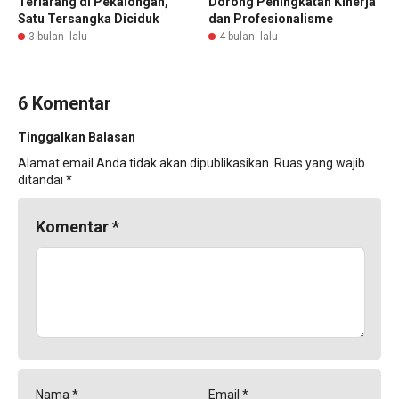
Terlarang di Pekalongan,
Dorong Peningkatan Kinerja
Satu Tersangka Diciduk
dan Profesionalisme
3 bulan lalu
4 bulan lalu
6 Komentar
Tinggalkan Balasan
Alamat email Anda tidak akan dipublikasikan.
Ruas yang wajib
ditandai
*
Komentar
*
Nama
*
Email
*