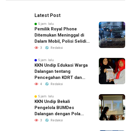
Latest Post
5 jam lalu
Pemilik Royal Phone
Ditemukan Meninggal di
Dalam Mobil, Polisi Selidiki
Dugaan Keterkaitan
3
Redaksi
dengan Pencurian
5 jam lalu
KKN Undip Edukasi Warga
Dalangan tentang
Pencegahan KDRT dan
Komunikasi Keluarga
4
Redaksi
5 jam lalu
KKN Undip Bekali
Pengelola BUMDes
Dalangan dengan Pola
Pikir Inovatif
3
Redaksi