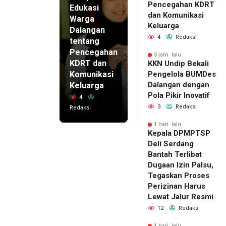
Pencegahan KDRT
Edukasi
dan Komunikasi
Warga
Keluarga
Dalangan
4
Redaksi
tentang
Pencegahan
5 jam lalu
KDRT dan
KKN Undip Bekali
Komunikasi
Pengelola BUMDes
Dalangan dengan
Keluarga
Pola Pikir Inovatif
4
3
Redaksi
Redaksi
1 hari lalu
Kepala DPMPTSP
Deli Serdang
Bantah Terlibat
Dugaan Izin Palsu,
Tegaskan Proses
Perizinan Harus
Lewat Jalur Resmi
12
Redaksi
1 hari lalu