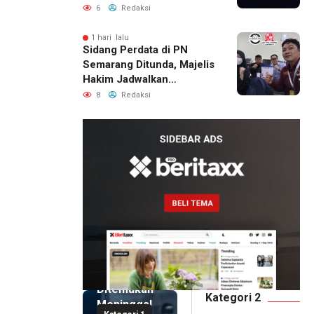
Permukiman Warga
6
Redaksi
Berhasil Diamankan
1 hari lalu
Sidang Perdata di PN
Semarang Ditunda, Majelis
Hakim Jadwalkan
Pemanggilan Ulang BPR
8
Redaksi
Artomoro
5 jam lalu
Pemilik
Royal
Phone
Ditemukan
Kategori 2
Meninggal