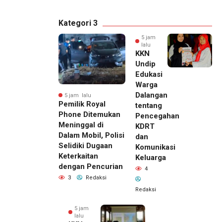
Kategori 3
5 jam
lalu
KKN
Undip
Edukasi
Warga
Dalangan
5 jam lalu
Pemilik Royal
tentang
Phone Ditemukan
Pencegahan
Meninggal di
KDRT
Dalam Mobil, Polisi
dan
Selidiki Dugaan
Komunikasi
Keterkaitan
Keluarga
dengan Pencurian
4
3
Redaksi
Redaksi
5 jam
lalu