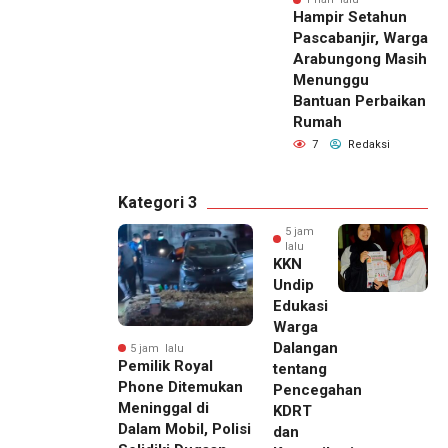
Hampir Setahun
Pascabanjir, Warga
Arabungong Masih
Menunggu
Bantuan Perbaikan
Rumah
7
Redaksi
Kategori 3
5 jam
lalu
KKN
Undip
Edukasi
Warga
Dalangan
5 jam lalu
Pemilik Royal
tentang
Phone Ditemukan
Pencegahan
Meninggal di
KDRT
Dalam Mobil, Polisi
dan