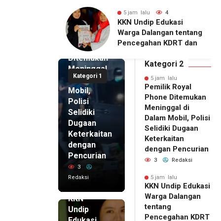
lu
4
5 jam lalu
3
5 jam lalu
ip Edukasi
KKN Undip Bekali
Pemilik
alangan tentang
Pengelola BUMDes
Royal
ahan KDRT dan
Dalangan dengan Pola
Phone
asi Keluarga
Pikir Inovatif
Ditemukan
Kategori 2
Meninggal
Kategori 1
di Dalam
5 jam lalu
Pemilik Royal
Mobil,
Phone Ditemukan
Polisi
Meninggal di
Selidiki
Dalam Mobil, Polisi
Dugaan
Selidiki Dugaan
Keterkaitan
Keterkaitan
dengan
dengan Pencurian
Pencurian
3
Redaksi
3
Redaksi
5 jam lalu
KKN Undip Edukasi
5 jam lalu
Warga Dalangan
KKN
tentang
Undip
Pencegahan KDRT
Edukasi