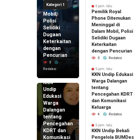
Meninggal
Kategori 1
di Dalam
5 jam lalu
Pemilik Royal
Mobil,
Phone Ditemukan
Polisi
Meninggal di
Selidiki
Dalam Mobil, Polisi
Dugaan
Selidiki Dugaan
Keterkaitan
Keterkaitan
dengan
dengan Pencurian
Pencurian
3
Redaksi
3
Redaksi
5 jam lalu
KKN Undip Edukasi
5 jam lalu
Warga Dalangan
KKN
tentang
Undip
Pencegahan KDRT
Edukasi
dan Komunikasi
Warga
Keluarga
Dalangan
4
Redaksi
tentang
Pencegahan
5 jam lalu
KDRT dan
KKN Undip Bekali
Komunikasi
Pengelola BUMDes