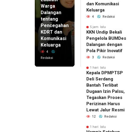
dan Komunikasi
Warga
Keluarga
Dalangan
4
Redaksi
tentang
Pencegahan
5 jam lalu
KDRT dan
KKN Undip Bekali
Komunikasi
Pengelola BUMDes
Dalangan dengan
Keluarga
Pola Pikir Inovatif
4
3
Redaksi
Redaksi
1 hari lalu
Kepala DPMPTSP
Deli Serdang
Bantah Terlibat
Dugaan Izin Palsu,
Tegaskan Proses
Perizinan Harus
Lewat Jalur Resmi
12
Redaksi
1 hari lalu