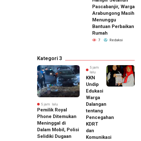
Hampir Setahun
Pascabanjir, Warga
Arabungong Masih
Menunggu
Bantuan Perbaikan
Rumah
7
Redaksi
Kategori 3
5 jam
lalu
KKN
Undip
Edukasi
Warga
Dalangan
5 jam lalu
Pemilik Royal
tentang
Phone Ditemukan
Pencegahan
Meninggal di
KDRT
Dalam Mobil, Polisi
dan
Selidiki Dugaan
Komunikasi