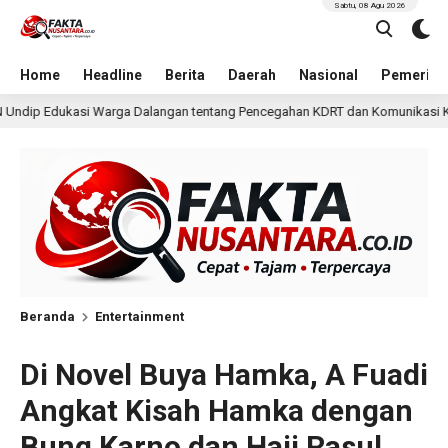
Sabtu, 08 Agu 2026
Home
Headline
Berita
Daerah
Nasional
Pemerint
ntang Pencegahan KDRT dan Komunikasi Keluarga
KKN Un
5 jam lalu
Beranda
Entertainment
Di Novel Buya Hamka, A Fuadi
Angkat Kisah Hamka dengan
Bung Karno dan Haji Rasul