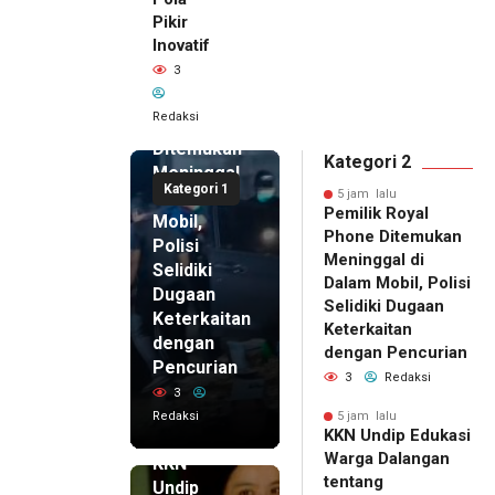
Pikir
Inovatif
5 jam lalu
3
Pemilik
Royal
Redaksi
Phone
Ditemukan
Kategori 2
Meninggal
Kategori 1
di Dalam
5 jam lalu
Pemilik Royal
Mobil,
Phone Ditemukan
Polisi
Meninggal di
Selidiki
Dalam Mobil, Polisi
Dugaan
Selidiki Dugaan
Keterkaitan
Keterkaitan
dengan
dengan Pencurian
Pencurian
3
Redaksi
3
Redaksi
5 jam lalu
KKN Undip Edukasi
5 jam lalu
Warga Dalangan
KKN
tentang
Undip