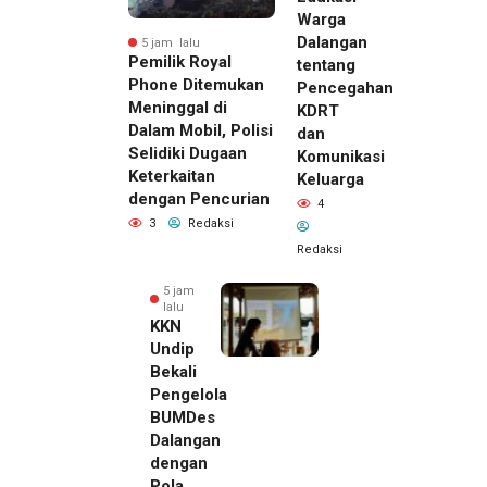
Warga
Dalangan
5 jam lalu
Pemilik Royal
tentang
Phone Ditemukan
Pencegahan
Meninggal di
KDRT
Dalam Mobil, Polisi
dan
Selidiki Dugaan
Komunikasi
Keterkaitan
Keluarga
dengan Pencurian
4
3
Redaksi
Redaksi
5 jam
lalu
KKN
Undip
Bekali
Pengelola
BUMDes
Dalangan
dengan
Pola