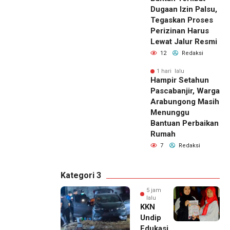
Dugaan Izin Palsu,
Tegaskan Proses
Perizinan Harus
Lewat Jalur Resmi
12
Redaksi
1 hari lalu
Hampir Setahun
Pascabanjir, Warga
Arabungong Masih
Menunggu
Bantuan Perbaikan
Rumah
7
Redaksi
Kategori 3
5 jam
lalu
KKN
Undip
Edukasi