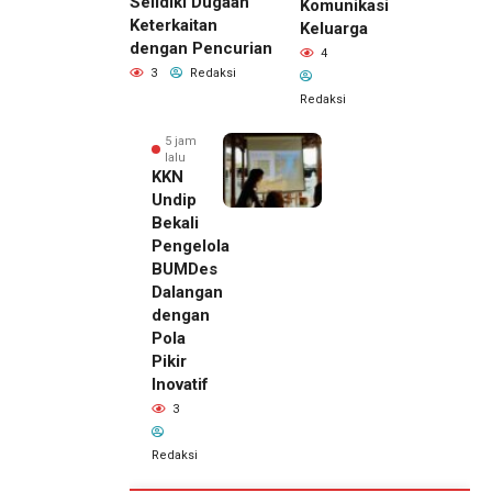
Selidiki Dugaan
Komunikasi
Keterkaitan
Keluarga
dengan Pencurian
4
3
Redaksi
Redaksi
5 jam
lalu
KKN
Undip
Bekali
Pengelola
BUMDes
Dalangan
dengan
Pola
Pikir
Inovatif
3
Redaksi