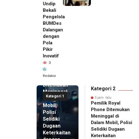
Undip
Bekali
Pengelola
BUMDes
Dalangan
dengan
Pola
Pikir
Inovatif
5 jam lalu
3
Pemilik
Royal
Redaksi
Phone
Ditemukan
Kategori 2
Meninggal
Kategori 1
di Dalam
5 jam lalu
Pemilik Royal
Mobil,
Phone Ditemukan
Polisi
Meninggal di
Selidiki
Dalam Mobil, Polisi
Dugaan
Selidiki Dugaan
Keterkaitan
Keterkaitan