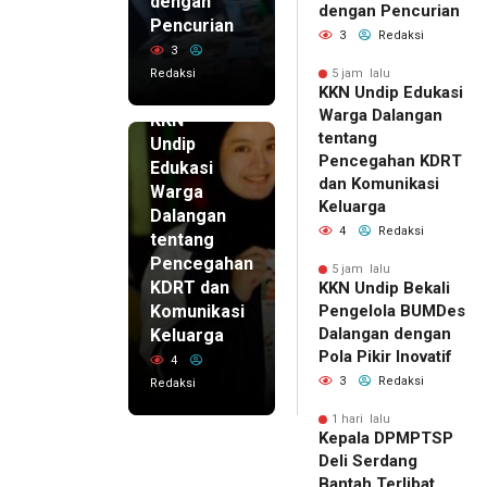
dengan
dengan Pencurian
Pencurian
3
Redaksi
3
Redaksi
5 jam lalu
KKN Undip Edukasi
5 jam lalu
Warga Dalangan
KKN
tentang
Undip
Pencegahan KDRT
Edukasi
dan Komunikasi
Warga
Keluarga
Dalangan
4
Redaksi
tentang
Pencegahan
5 jam lalu
KDRT dan
KKN Undip Bekali
Komunikasi
Pengelola BUMDes
Dalangan dengan
Keluarga
Pola Pikir Inovatif
4
3
Redaksi
Redaksi
1 hari lalu
Kepala DPMPTSP
Deli Serdang
Bantah Terlibat