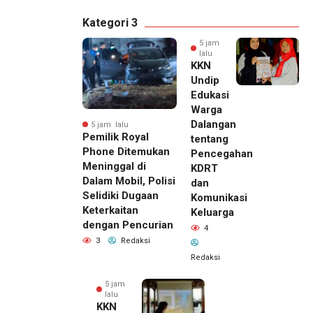
Kategori 3
5 jam
lalu
KKN
Undip
Edukasi
Warga
Dalangan
5 jam lalu
Pemilik Royal
tentang
Phone Ditemukan
Pencegahan
Meninggal di
KDRT
Dalam Mobil, Polisi
dan
Selidiki Dugaan
Komunikasi
Keterkaitan
Keluarga
dengan Pencurian
4
3
Redaksi
Redaksi
5 jam
lalu
KKN