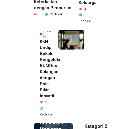
Keterkaitan
Keluarga
dengan Pencurian
4
3
Redaksi
Redaksi
5 jam
lalu
KKN
Undip
Bekali
Pengelola
BUMDes
Dalangan
dengan
Pola
Pikir
Inovatif
5 jam lalu
3
Pemilik
Royal
Redaksi
Phone
Ditemukan
Kategori 2