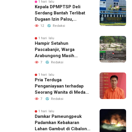
1 hari lalu
Kepala DPMPTSP Deli
Serdang Bantah Terlibat
Dugaan Izin Palsu,
Tegaskan Proses
12
Redaksi
Perizinan Harus Lewat
Jalur Resmi
1 hari lalu
Hampir Setahun
Pascabanjir, Warga
Arabungong Masih
Menunggu Bantuan
7
Redaksi
Perbaikan Rumah
1 hari lalu
Pria Terduga
Penganiayaan terhadap
Seorang Wanita di Medan
Ditangkap Polisi
7
Redaksi
1 hari lalu
Damkar Pameungpeuk
Padamkan Kebakaran
Lahan Gambut di Cibalong,