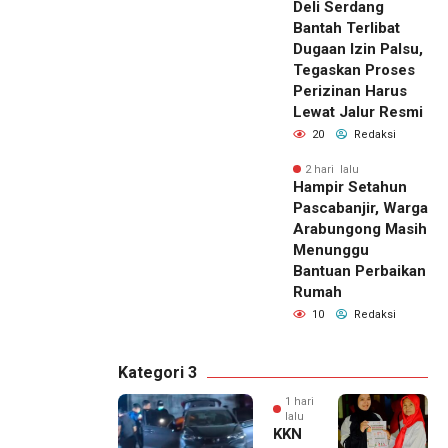
Deli Serdang
Bantah Terlibat
Dugaan Izin Palsu,
Tegaskan Proses
Perizinan Harus
Lewat Jalur Resmi
20
Redaksi
2 hari lalu
Hampir Setahun
Pascabanjir, Warga
Arabungong Masih
Menunggu
Bantuan Perbaikan
Rumah
10
Redaksi
Kategori 3
1 hari
lalu
KKN