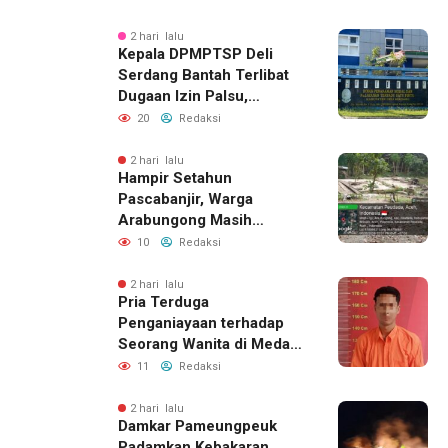
2 hari lalu
Kepala DPMPTSP Deli
Serdang Bantah Terlibat
Dugaan Izin Palsu,
Tegaskan Proses
20
Redaksi
Perizinan Harus Lewat
Jalur Resmi
2 hari lalu
Hampir Setahun
Pascabanjir, Warga
Arabungong Masih
Menunggu Bantuan
10
Redaksi
Perbaikan Rumah
2 hari lalu
Pria Terduga
Penganiayaan terhadap
Seorang Wanita di Medan
Ditangkap Polisi
11
Redaksi
2 hari lalu
Damkar Pameungpeuk
Padamkan Kebakaran