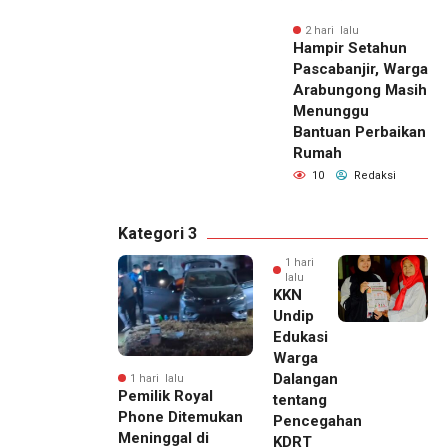
2 hari lalu
Hampir Setahun
Pascabanjir, Warga
Arabungong Masih
Menunggu
Bantuan Perbaikan
Rumah
10
Redaksi
Kategori 3
1 hari
lalu
KKN
Undip
Edukasi
Warga
Dalangan
1 hari lalu
Pemilik Royal
tentang
Phone Ditemukan
Pencegahan
Meninggal di
KDRT