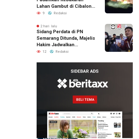
Lahan Gambut di Cibalong,
Permukiman Warga
9
Redaksi
Berhasil Diamankan
2 hari lalu
Sidang Perdata di PN
Semarang Ditunda, Majelis
Hakim Jadwalkan
Pemanggilan Ulang BPR
12
Redaksi
Artomoro
1 hari lalu
Pemilik
Royal
Phone
Ditemukan