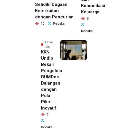
Selidiki Dugaan
Komunikasi
Keterkaitan
Keluarga
dengan Pencurian
8
10
Redaksi
Redaksi
1 hari
lalu
KKN
Undip
Bekali
Pengelola
BUMDes
Dalangan
dengan
Pola
Pikir
Inovatif
1 hari lalu
7
Pemilik
Royal
Redaksi
Phone