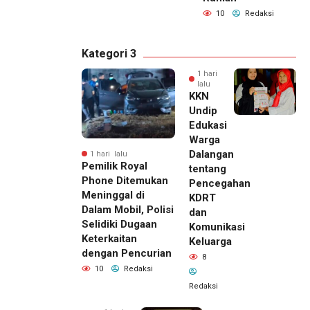
10
Redaksi
Kategori 3
1 hari
lalu
KKN
Undip
Edukasi
Warga
Dalangan
1 hari lalu
Pemilik Royal
tentang
Phone Ditemukan
Pencegahan
Meninggal di
KDRT
Dalam Mobil, Polisi
dan
Selidiki Dugaan
Komunikasi
Keterkaitan
Keluarga
dengan Pencurian
8
10
Redaksi
Redaksi