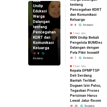
KKN
tentang
Undip
Pencegahan KDRT
Edukasi
dan Komunikasi
Warga
Keluarga
Dalangan
8
Redaksi
tentang
Pencegahan
1 hari lalu
KDRT dan
KKN Undip Bekali
Komunikasi
Pengelola BUMDes
Dalangan dengan
Keluarga
Pola Pikir Inovatif
8
7
Redaksi
Redaksi
2 hari lalu
Kepala DPMPTSP
Deli Serdang
Bantah Terlibat
Dugaan Izin Palsu,
Tegaskan Proses
Perizinan Harus
Lewat Jalur Resmi
20
Redaksi