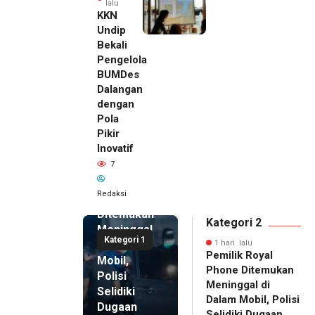
lalu
KKN
Undip
Bekali
Pengelola
BUMDes
Dalangan
dengan
Pola
Pikir
Inovatif
1 hari lalu
7
Pemilik
Royal
Redaksi
Phone
Ditemukan
Kategori 2
Meninggal
Kategori 1
di Dalam
1 hari lalu
Pemilik Royal
Mobil,
Phone Ditemukan
Polisi
Meninggal di
Selidiki
Dalam Mobil, Polisi
Dugaan
Selidiki Dugaan