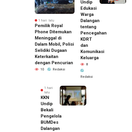
Undip
Edukasi
Warga
Dalangan
1 hari lalu
Pemilik Royal
tentang
Phone Ditemukan
Pencegahan
Meninggal di
KDRT
Dalam Mobil, Polisi
dan
Selidiki Dugaan
Komunikasi
Keterkaitan
Keluarga
dengan Pencurian
8
10
Redaksi
Redaksi
1 hari
lalu
KKN
Undip
Bekali
Pengelola
BUMDes
Dalangan