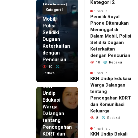
Kategori 2
Meninggal
Kategori 1
di Dalam
1 hari lalu
Pemilik Royal
Mobil,
Phone Ditemukan
Polisi
Meninggal di
Selidiki
Dalam Mobil, Polisi
Dugaan
Selidiki Dugaan
Keterkaitan
Keterkaitan
dengan
dengan Pencurian
Pencurian
10
Redaksi
10
Redaksi
1 hari lalu
KKN Undip Edukasi
1 hari lalu
Warga Dalangan
KKN
tentang
Undip
Pencegahan KDRT
Edukasi
dan Komunikasi
Warga
Keluarga
Dalangan
8
Redaksi
tentang
Pencegahan
1 hari lalu
KDRT dan
KKN Undip Bekali