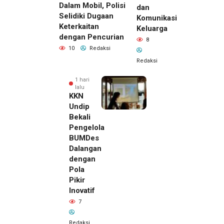
Dalam Mobil, Polisi
dan
Selidiki Dugaan
Komunikasi
Keterkaitan
Keluarga
dengan Pencurian
8
10
Redaksi
Redaksi
1 hari
lalu
KKN
Undip
Bekali
Pengelola
BUMDes
Dalangan
dengan
Pola
Pikir
Inovatif
7
Redaksi