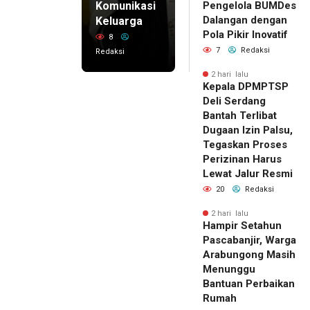
Komunikasi
Pengelola BUMDes
Dalangan dengan
Keluarga
Pola Pikir Inovatif
8
7
Redaksi
Redaksi
2 hari lalu
Kepala DPMPTSP
Deli Serdang
Bantah Terlibat
Dugaan Izin Palsu,
Tegaskan Proses
Perizinan Harus
Lewat Jalur Resmi
20
Redaksi
2 hari lalu
Hampir Setahun
Pascabanjir, Warga
Arabungong Masih
Menunggu
Bantuan Perbaikan
Rumah