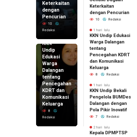
Keterkaitan
Keterkaitan
dengan
dengan Pencurian
Pencurian
10
Redaksi
10
Redaksi
1 hari lalu
KKN Undip Edukasi
1 hari lalu
Warga Dalangan
KKN
tentang
Undip
Pencegahan KDRT
Edukasi
dan Komunikasi
Warga
Keluarga
Dalangan
8
Redaksi
tentang
Pencegahan
1 hari lalu
KDRT dan
KKN Undip Bekali
Komunikasi
Pengelola BUMDes
Dalangan dengan
Keluarga
Pola Pikir Inovatif
8
7
Redaksi
Redaksi
2 hari lalu
Kepala DPMPTSP