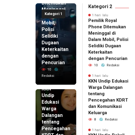
Ditemukan
Kategori 2
Meninggal
Kategori 1
di Dalam
1 hari lalu
Pemilik Royal
Mobil,
Phone Ditemukan
Polisi
Meninggal di
Selidiki
Dalam Mobil, Polisi
Dugaan
Selidiki Dugaan
Keterkaitan
Keterkaitan
dengan
dengan Pencurian
Pencurian
10
Redaksi
10
Redaksi
1 hari lalu
KKN Undip Edukasi
1 hari lalu
Warga Dalangan
KKN
tentang
Undip
Pencegahan KDRT
Edukasi
dan Komunikasi
Warga
Keluarga
Dalangan
8
Redaksi
tentang
Pencegahan
1 hari lalu