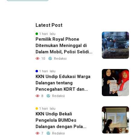
Latest Post
1 hari lalu
Pemilik Royal Phone
Ditemukan Meninggal di
Dalam Mobil, Polisi Selidiki
Dugaan Keterkaitan
10
Redaksi
dengan Pencurian
1 hari lalu
KKN Undip Edukasi Warga
Dalangan tentang
Pencegahan KDRT dan
Komunikasi Keluarga
8
Redaksi
1 hari lalu
KKN Undip Bekali
Pengelola BUMDes
Dalangan dengan Pola
Pikir Inovatif
7
Redaksi