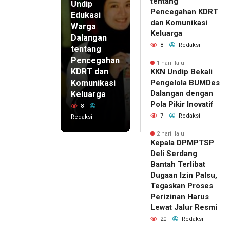
tentang
Undip
Pencegahan KDRT
Edukasi
dan Komunikasi
Warga
Keluarga
Dalangan
8
Redaksi
tentang
Pencegahan
1 hari lalu
KDRT dan
KKN Undip Bekali
Komunikasi
Pengelola BUMDes
Dalangan dengan
Keluarga
Pola Pikir Inovatif
8
7
Redaksi
Redaksi
2 hari lalu
Kepala DPMPTSP
Deli Serdang
Bantah Terlibat
Dugaan Izin Palsu,
Tegaskan Proses
Perizinan Harus
Lewat Jalur Resmi
20
Redaksi