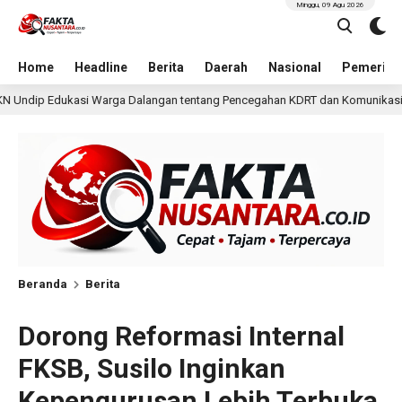
Minggu, 09 Agu 2026
Home
Headline
Berita
Daerah
Nasional
Pemerint
an tentang Pencegahan KDRT dan Komunikasi Keluarga
1 hari lalu
Beranda
Berita
Dorong Reformasi Internal
FKSB, Susilo Inginkan
Kepengurusan Lebih Terbuka