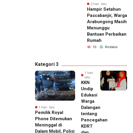
2 hari lalu
Hampir Setahun
Pascabanjir, Warga
Arabungong Masih
Menunggu
Bantuan Perbaikan
Rumah
10
Redaksi
Kategori 3
1 hari
lalu
KKN
Undip
Edukasi
Warga
Dalangan
1 hari lalu
Pemilik Royal
tentang
Phone Ditemukan
Pencegahan
Meninggal di
KDRT
Dalam Mobil, Polisi
dan