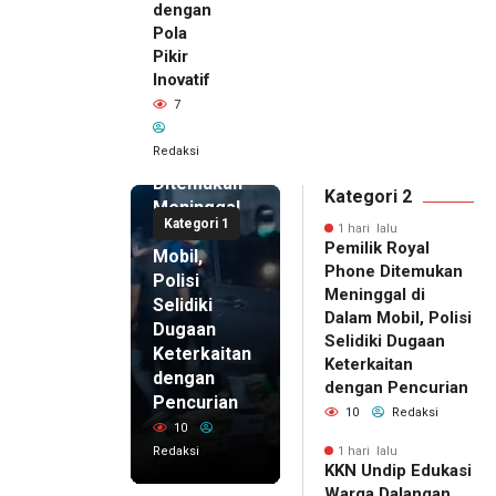
dengan
Pola
Pikir
Inovatif
1 hari lalu
7
Pemilik
Royal
Redaksi
Phone
Ditemukan
Kategori 2
Meninggal
Kategori 1
di Dalam
1 hari lalu
Pemilik Royal
Mobil,
Phone Ditemukan
Polisi
Meninggal di
Selidiki
Dalam Mobil, Polisi
Dugaan
Selidiki Dugaan
Keterkaitan
Keterkaitan
dengan
dengan Pencurian
Pencurian
10
Redaksi
10
Redaksi
1 hari lalu
KKN Undip Edukasi
1 hari lalu
Warga Dalangan