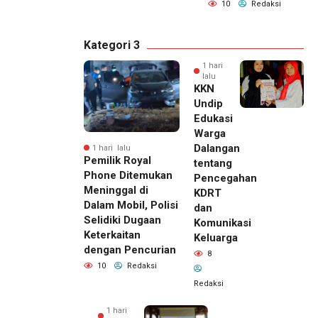
10
Redaksi
Kategori 3
1 hari
lalu
KKN
Undip
Edukasi
Warga
Dalangan
1 hari lalu
Pemilik Royal
tentang
Phone Ditemukan
Pencegahan
Meninggal di
KDRT
Dalam Mobil, Polisi
dan
Selidiki Dugaan
Komunikasi
Keterkaitan
Keluarga
dengan Pencurian
8
10
Redaksi
Redaksi
1 hari