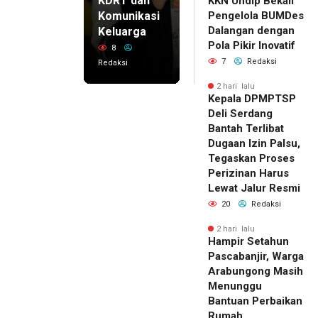
KDRT dan
KKN Undip Bekali
Komunikasi
Pengelola BUMDes
Dalangan dengan
Keluarga
Pola Pikir Inovatif
8
7
Redaksi
Redaksi
2 hari lalu
Kepala DPMPTSP
Deli Serdang
Bantah Terlibat
Dugaan Izin Palsu,
Tegaskan Proses
Perizinan Harus
Lewat Jalur Resmi
20
Redaksi
2 hari lalu
Hampir Setahun
Pascabanjir, Warga
Arabungong Masih
Menunggu
Bantuan Perbaikan
Rumah