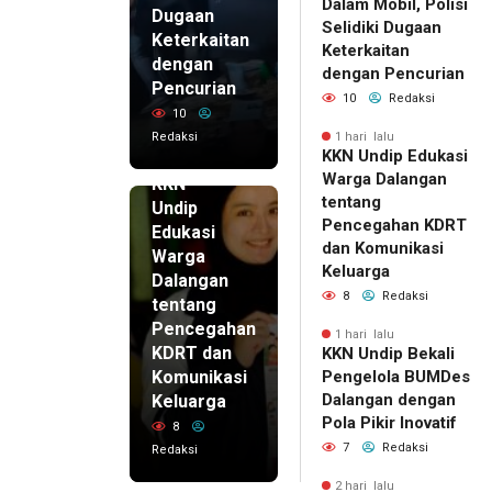
Dalam Mobil, Polisi
Dugaan
Selidiki Dugaan
Keterkaitan
Keterkaitan
dengan
dengan Pencurian
Pencurian
10
Redaksi
10
Redaksi
1 hari lalu
KKN Undip Edukasi
1 hari lalu
Warga Dalangan
KKN
tentang
Undip
Pencegahan KDRT
Edukasi
dan Komunikasi
Warga
Keluarga
Dalangan
8
Redaksi
tentang
Pencegahan
1 hari lalu
KDRT dan
KKN Undip Bekali
Komunikasi
Pengelola BUMDes
Dalangan dengan
Keluarga
Pola Pikir Inovatif
8
7
Redaksi
Redaksi
2 hari lalu