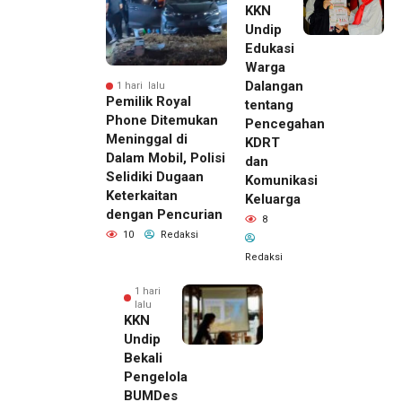
KKN
Undip
Edukasi
Warga
Dalangan
1 hari lalu
Pemilik Royal
tentang
Phone Ditemukan
Pencegahan
Meninggal di
KDRT
Dalam Mobil, Polisi
dan
Selidiki Dugaan
Komunikasi
Keterkaitan
Keluarga
dengan Pencurian
8
10
Redaksi
Redaksi
1 hari
lalu
KKN
Undip
Bekali
Pengelola
BUMDes