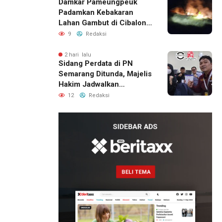
Damkar Pameungpeuk
Padamkan Kebakaran
Lahan Gambut di Cibalong,
Permukiman Warga
9
Redaksi
Berhasil Diamankan
2 hari lalu
Sidang Perdata di PN
Semarang Ditunda, Majelis
Hakim Jadwalkan
Pemanggilan Ulang BPR
12
Redaksi
Artomoro
1 hari lalu
Pemilik
Royal
Phone