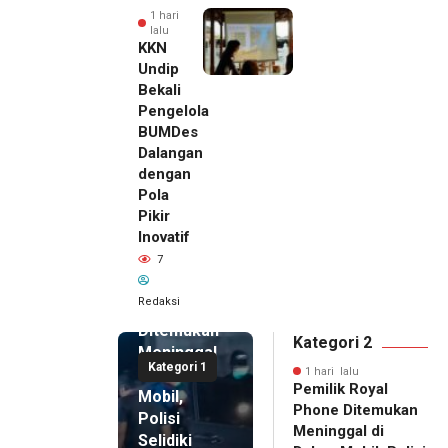
1 hari
lalu
KKN
Undip
Bekali
Pengelola
BUMDes
Dalangan
dengan
Pola
Pikir
Inovatif
1 hari lalu
7
Pemilik
Royal
Redaksi
Phone
Ditemukan
Kategori 2
Meninggal
Kategori 1
di Dalam
1 hari lalu
Pemilik Royal
Mobil,
Phone Ditemukan
Polisi
Meninggal di
Selidiki