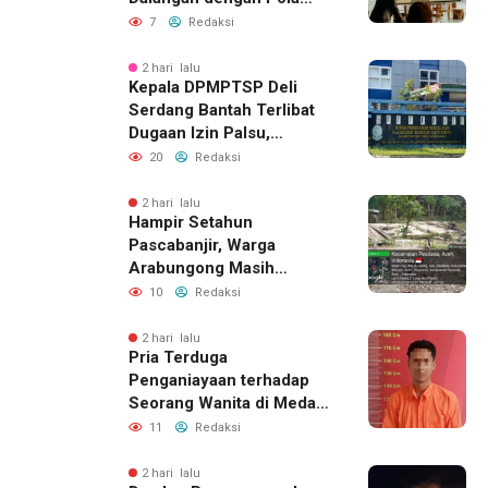
Pikir Inovatif
7
Redaksi
2 hari lalu
Kepala DPMPTSP Deli
Serdang Bantah Terlibat
Dugaan Izin Palsu,
Tegaskan Proses
20
Redaksi
Perizinan Harus Lewat
Jalur Resmi
2 hari lalu
Hampir Setahun
Pascabanjir, Warga
Arabungong Masih
Menunggu Bantuan
10
Redaksi
Perbaikan Rumah
2 hari lalu
Pria Terduga
Penganiayaan terhadap
Seorang Wanita di Medan
Ditangkap Polisi
11
Redaksi
2 hari lalu