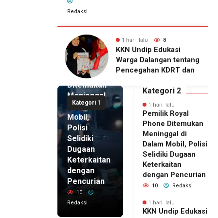
Redaksi
lu
8
1 hari lalu
7
1 hari lalu
ip Edukasi
KKN Undip Bekali
Pemilik
alangan tentang
Pengelola BUMDes
Royal
ahan KDRT dan
Dalangan dengan Pola
Phone
asi Keluarga
Pikir Inovatif
Ditemukan
Kategori 2
Meninggal
Kategori 1
di Dalam
1 hari lalu
Pemilik Royal
Mobil,
Phone Ditemukan
Polisi
Meninggal di
Selidiki
Dalam Mobil, Polisi
Dugaan
Selidiki Dugaan
Keterkaitan
Keterkaitan
dengan
dengan Pencurian
Pencurian
10
Redaksi
10
Redaksi
1 hari lalu
KKN Undip Edukasi
1 hari lalu