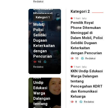
Redaksi
Phone
Ditemukan
Kategori 2
Meninggal
Kategori 1
di Dalam
1 hari lalu
Pemilik Royal
Mobil,
Phone Ditemukan
Polisi
Meninggal di
Selidiki
Dalam Mobil, Polisi
Dugaan
Selidiki Dugaan
Keterkaitan
Keterkaitan
dengan
dengan Pencurian
Pencurian
10
Redaksi
10
Redaksi
1 hari lalu
KKN Undip Edukasi
1 hari lalu
Warga Dalangan
KKN
tentang
Undip
Pencegahan KDRT
Edukasi
dan Komunikasi
Warga
Keluarga
Dalangan
8
Redaksi
tentang