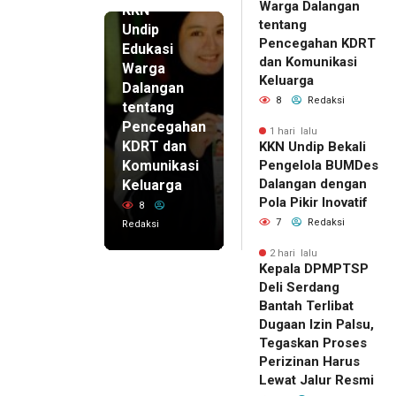
Warga Dalangan
KKN
tentang
Undip
Pencegahan KDRT
Edukasi
dan Komunikasi
Warga
Keluarga
Dalangan
8
Redaksi
tentang
Pencegahan
1 hari lalu
KDRT dan
KKN Undip Bekali
Komunikasi
Pengelola BUMDes
Dalangan dengan
Keluarga
Pola Pikir Inovatif
8
7
Redaksi
Redaksi
2 hari lalu
Kepala DPMPTSP
Deli Serdang
Bantah Terlibat
Dugaan Izin Palsu,
Tegaskan Proses
Perizinan Harus
Lewat Jalur Resmi