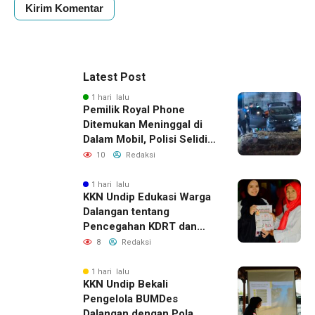
Latest Post
1 hari lalu
Pemilik Royal Phone
Ditemukan Meninggal di
Dalam Mobil, Polisi Selidiki
Dugaan Keterkaitan
10
Redaksi
dengan Pencurian
1 hari lalu
KKN Undip Edukasi Warga
Dalangan tentang
Pencegahan KDRT dan
Komunikasi Keluarga
8
Redaksi
1 hari lalu
KKN Undip Bekali
Pengelola BUMDes
Dalangan dengan Pola