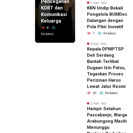
Pencegahan
1 hari lalu
KDRT dan
KKN Undip Bekali
Komunikasi
Pengelola BUMDes
Dalangan dengan
Keluarga
Pola Pikir Inovatif
8
7
Redaksi
Redaksi
2 hari lalu
Kepala DPMPTSP
Deli Serdang
Bantah Terlibat
Dugaan Izin Palsu,
Tegaskan Proses
Perizinan Harus
Lewat Jalur Resmi
20
Redaksi
2 hari lalu
Hampir Setahun
Pascabanjir, Warga
Arabungong Masih
Menunggu