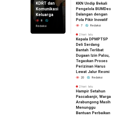
KDRT dan
KKN Undip Bekali
Komunikasi
Pengelola BUMDes
Dalangan dengan
Keluarga
Pola Pikir Inovatif
8
7
Redaksi
Redaksi
2 hari lalu
Kepala DPMPTSP
Deli Serdang
Bantah Terlibat
Dugaan Izin Palsu,
Tegaskan Proses
Perizinan Harus
Lewat Jalur Resmi
20
Redaksi
2 hari lalu
Hampir Setahun
Pascabanjir, Warga
Arabungong Masih
Menunggu
Bantuan Perbaikan