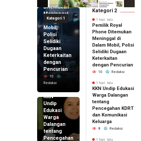
Ditemukan
Kategori 2
Meninggal
Kategori 1
di Dalam
1 hari lalu
Pemilik Royal
Mobil,
Phone Ditemukan
Polisi
Meninggal di
Selidiki
Dalam Mobil, Polisi
Dugaan
Selidiki Dugaan
Keterkaitan
Keterkaitan
dengan
dengan Pencurian
Pencurian
10
Redaksi
10
Redaksi
1 hari lalu
KKN Undip Edukasi
1 hari lalu
Warga Dalangan
KKN
tentang
Undip
Pencegahan KDRT
Edukasi
dan Komunikasi
Warga
Keluarga
Dalangan
8
Redaksi
tentang
Pencegahan
1 hari lalu