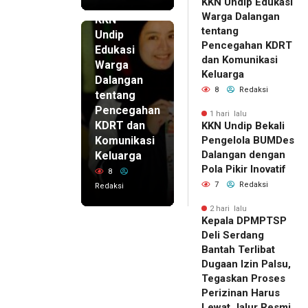
KKN Undip Edukasi
1 hari lalu
Warga Dalangan
KKN
tentang
Undip
Pencegahan KDRT
Edukasi
dan Komunikasi
Warga
Keluarga
Dalangan
8
Redaksi
tentang
Pencegahan
1 hari lalu
KDRT dan
KKN Undip Bekali
Komunikasi
Pengelola BUMDes
Dalangan dengan
Keluarga
Pola Pikir Inovatif
8
7
Redaksi
Redaksi
2 hari lalu
Kepala DPMPTSP
Deli Serdang
Bantah Terlibat
Dugaan Izin Palsu,
Tegaskan Proses
Perizinan Harus
Lewat Jalur Resmi