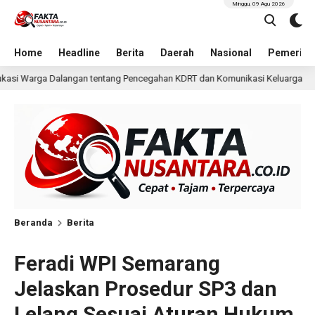
Minggu, 09 Agu 2026
Home
Headline
Berita
Daerah
Nasional
Pemerint
ncegahan KDRT dan Komunikasi Keluarga
KKN Undip Bekal
1 hari lalu
Beranda
Berita
Feradi WPI Semarang
Jelaskan Prosedur SP3 dan
Lelang Sesuai Aturan Hukum