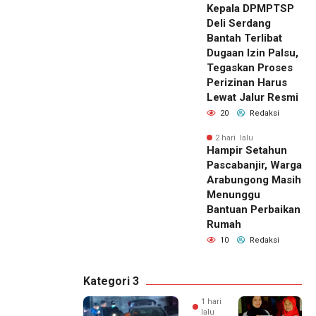
Kepala DPMPTSP
Deli Serdang
Bantah Terlibat
Dugaan Izin Palsu,
Tegaskan Proses
Perizinan Harus
Lewat Jalur Resmi
20
Redaksi
2 hari lalu
Hampir Setahun
Pascabanjir, Warga
Arabungong Masih
Menunggu
Bantuan Perbaikan
Rumah
10
Redaksi
Kategori 3
1 hari
lalu