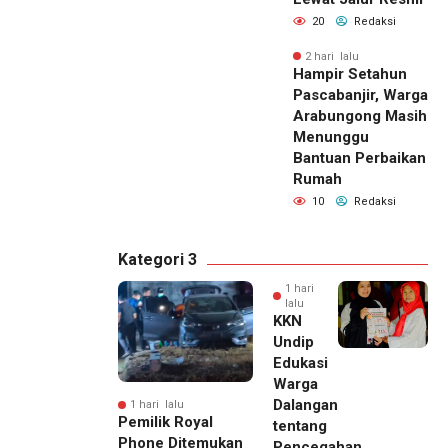
20
Redaksi
2 hari lalu
Hampir Setahun
Pascabanjir, Warga
Arabungong Masih
Menunggu
Bantuan Perbaikan
Rumah
10
Redaksi
Kategori 3
1 hari
lalu
KKN
Undip
Edukasi
Warga
Dalangan
1 hari lalu
Pemilik Royal
tentang
Phone Ditemukan
Pencegahan