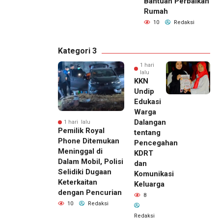
Bantuan Perbaikan
Rumah
10
Redaksi
Kategori 3
1 hari
lalu
KKN
Undip
Edukasi
Warga
Dalangan
1 hari lalu
Pemilik Royal
tentang
Phone Ditemukan
Pencegahan
Meninggal di
KDRT
Dalam Mobil, Polisi
dan
Selidiki Dugaan
Komunikasi
Keterkaitan
Keluarga
dengan Pencurian
8
10
Redaksi
Redaksi