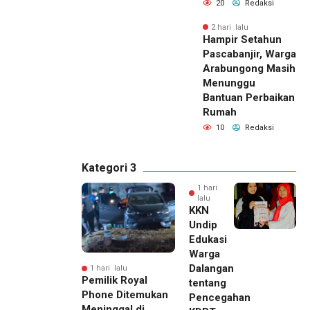
20
Redaksi
2 hari lalu
Hampir Setahun
Pascabanjir, Warga
Arabungong Masih
Menunggu
Bantuan Perbaikan
Rumah
10
Redaksi
Kategori 3
1 hari
lalu
KKN
Undip
Edukasi
Warga
Dalangan
1 hari lalu
Pemilik Royal
tentang
Phone Ditemukan
Pencegahan
Meninggal di