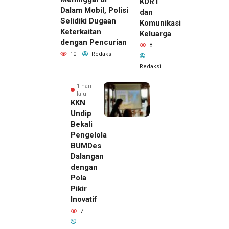
KDRT
Dalam Mobil, Polisi
dan
Selidiki Dugaan
Komunikasi
Keterkaitan
Keluarga
dengan Pencurian
8
10
Redaksi
Redaksi
1 hari
lalu
KKN
Undip
Bekali
Pengelola
BUMDes
Dalangan
dengan
Pola
Pikir
Inovatif
1 hari lalu
7
Pemilik
Royal