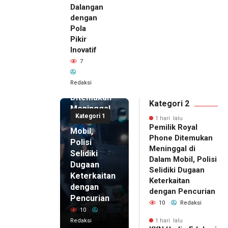
Dalangan
dengan
Pola
Pikir
Inovatif
1 hari lalu
7
Pemilik
Royal
Redaksi
Phone
Ditemukan
Kategori 2
Meninggal
Kategori 1
di Dalam
1 hari lalu
Pemilik Royal
Mobil,
Phone Ditemukan
Polisi
Meninggal di
Selidiki
Dalam Mobil, Polisi
Dugaan
Selidiki Dugaan
Keterkaitan
Keterkaitan
dengan
dengan Pencurian
Pencurian
10
Redaksi
10
Redaksi
1 hari lalu