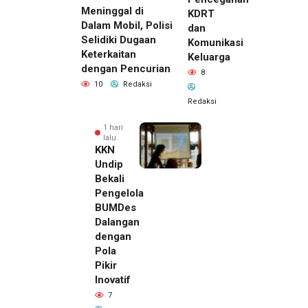
Meninggal di
KDRT
Dalam Mobil, Polisi
dan
Selidiki Dugaan
Komunikasi
Keterkaitan
Keluarga
dengan Pencurian
8
10
Redaksi
Redaksi
1 hari
lalu
KKN
Undip
Bekali
Pengelola
BUMDes
Dalangan
dengan
Pola
Pikir
Inovatif
7