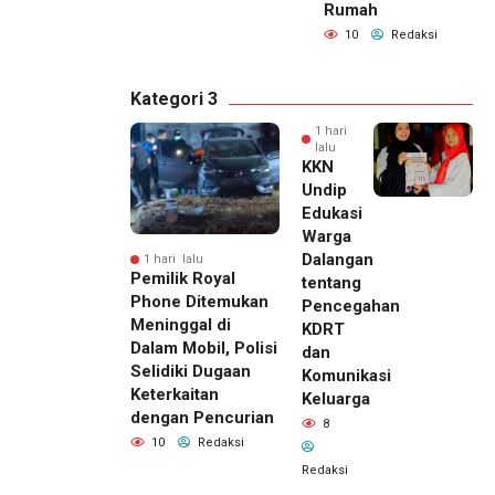
Rumah
10
Redaksi
Kategori 3
1 hari
lalu
KKN
Undip
Edukasi
Warga
Dalangan
1 hari lalu
Pemilik Royal
tentang
Phone Ditemukan
Pencegahan
Meninggal di
KDRT
Dalam Mobil, Polisi
dan
Selidiki Dugaan
Komunikasi
Keterkaitan
Keluarga
dengan Pencurian
8
10
Redaksi
Redaksi