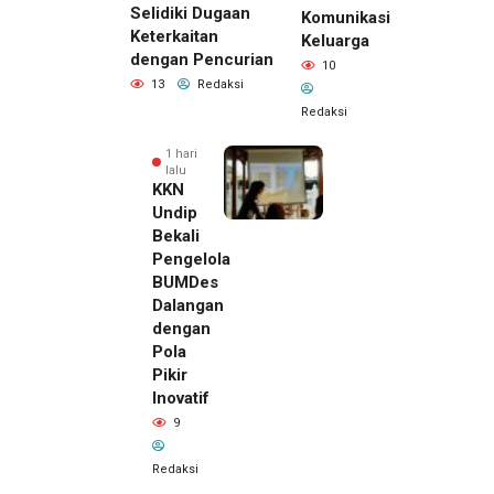
Selidiki Dugaan
Komunikasi
Keterkaitan
Keluarga
dengan Pencurian
10
13
Redaksi
Redaksi
1 hari
lalu
KKN
Undip
Bekali
Pengelola
BUMDes
Dalangan
dengan
Pola
Pikir
Inovatif
9
Redaksi