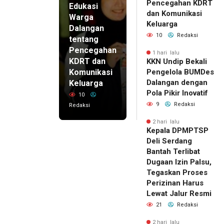
Pencegahan KDRT
Edukasi
dan Komunikasi
Warga
Keluarga
Dalangan
10
Redaksi
tentang
Pencegahan
1 hari lalu
KDRT dan
KKN Undip Bekali
Komunikasi
Pengelola BUMDes
Dalangan dengan
Keluarga
Pola Pikir Inovatif
10
9
Redaksi
Redaksi
2 hari lalu
Kepala DPMPTSP
Deli Serdang
Bantah Terlibat
Dugaan Izin Palsu,
Tegaskan Proses
Perizinan Harus
Lewat Jalur Resmi
21
Redaksi
2 hari lalu