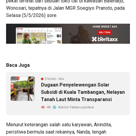
pekat terlihat dari sebuah toko cat di kawasan Baleharjo,
Wonosari, tepatnya di Jalan MGR Soegiyo Pranoto, pada
Selasa (5/5/2026) sore.
Baca Juga
3 bulan lalu
Dugaan Penyelewengan Solar
Subsidi di Kuala Tambangan, Nelayan
Tanah Laut Minta Transparansi
48
Admin Faktanusantara
Menurut keterangan salah satu karyawan, Anindita,
peristiwa bermula saat rekannya, Nanda, tengah