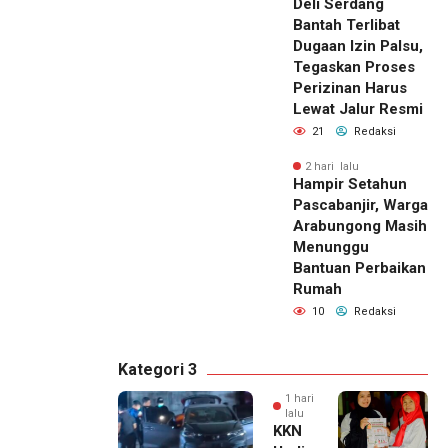
Deli Serdang
Bantah Terlibat
Dugaan Izin Palsu,
Tegaskan Proses
Perizinan Harus
Lewat Jalur Resmi
21
Redaksi
2 hari lalu
Hampir Setahun
Pascabanjir, Warga
Arabungong Masih
Menunggu
Bantuan Perbaikan
Rumah
10
Redaksi
Kategori 3
1 hari
lalu
KKN