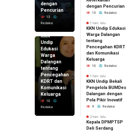
dengan
dengan Pencurian
Pencurian
13
Redaksi
13
Redaksi
1 hari lalu
KKN Undip Edukasi
1 hari lalu
Warga Dalangan
KKN
tentang
Undip
Pencegahan KDRT
Edukasi
dan Komunikasi
Warga
Keluarga
Dalangan
10
Redaksi
tentang
Pencegahan
1 hari lalu
KDRT dan
KKN Undip Bekali
Komunikasi
Pengelola BUMDes
Dalangan dengan
Keluarga
Pola Pikir Inovatif
10
9
Redaksi
Redaksi
2 hari lalu
Kepala DPMPTSP
Deli Serdang