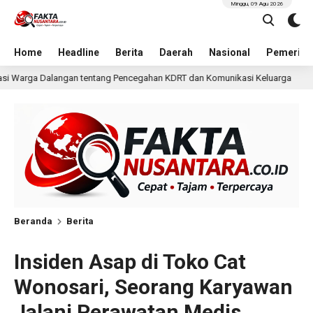
Minggu, 09 Agu 2026
Home
Headline
Berita
Daerah
Nasional
Pemerint
cegahan KDRT dan Komunikasi Keluarga
KKN Undip Bekal
1 hari lalu
Beranda
Berita
Insiden Asap di Toko Cat
Wonosari, Seorang Karyawan
Jalani Perawatan Medis