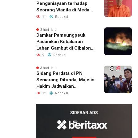
Penganiayaan terhadap
Seorang Wanita di Medan
Ditangkap Polisi
11
Redaksi
3 hari lalu
Damkar Pameungpeuk
Padamkan Kebakaran
Lahan Gambut di Cibalong,
Permukiman Warga
9
Redaksi
Berhasil Diamankan
3 hari lalu
Sidang Perdata di PN
Semarang Ditunda, Majelis
Hakim Jadwalkan
Pemanggilan Ulang BPR
12
Redaksi
Artomoro