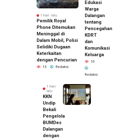
Edukasi
Warga
Dalangan
1 hari lalu
Pemilik Royal
tentang
Phone Ditemukan
Pencegahan
Meninggal di
KDRT
Dalam Mobil, Polisi
dan
Selidiki Dugaan
Komunikasi
Keterkaitan
Keluarga
dengan Pencurian
10
13
Redaksi
Redaksi
1 hari
lalu
KKN
Undip
Bekali
Pengelola
BUMDes
Dalangan
dengan