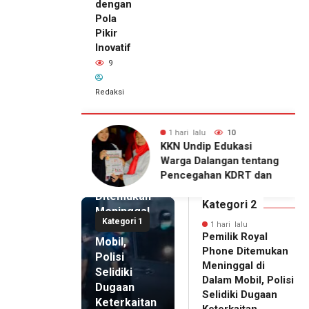
dengan
Pola
Pikir
Inovatif
9
Redaksi
lu
10
1 hari lalu
9
1 hari lalu
ip Edukasi
KKN Undip Bekali
Pemilik
alangan tentang
Pengelola BUMDes
Royal
ahan KDRT dan
Dalangan dengan Pola
Phone
asi Keluarga
Pikir Inovatif
Ditemukan
Kategori 2
Meninggal
Kategori 1
di Dalam
1 hari lalu
Pemilik Royal
Mobil,
Phone Ditemukan
Polisi
Meninggal di
Selidiki
Dalam Mobil, Polisi
Dugaan
Selidiki Dugaan
Keterkaitan
Keterkaitan