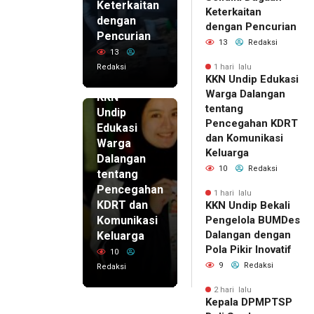
Keterkaitan
Keterkaitan
dengan
dengan Pencurian
Pencurian
13
Redaksi
13
Redaksi
1 hari lalu
KKN Undip Edukasi
1 hari lalu
Warga Dalangan
KKN
tentang
Undip
Pencegahan KDRT
Edukasi
dan Komunikasi
Warga
Keluarga
Dalangan
10
Redaksi
tentang
Pencegahan
1 hari lalu
KDRT dan
KKN Undip Bekali
Komunikasi
Pengelola BUMDes
Dalangan dengan
Keluarga
Pola Pikir Inovatif
10
9
Redaksi
Redaksi
2 hari lalu
Kepala DPMPTSP