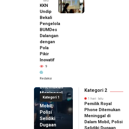
lalu
KKN
Undip
Bekali
Pengelola
BUMDes
Dalangan
dengan
Pola
Pikir
Inovatif
1 hari lalu
9
Pemilik
Royal
Redaksi
Phone
Ditemukan
Kategori 2
Meninggal
Kategori 1
di Dalam
1 hari lalu
Pemilik Royal
Mobil,
Phone Ditemukan
Polisi
Meninggal di
Selidiki
Dalam Mobil, Polisi
Dugaan
Selidiki Dugaan