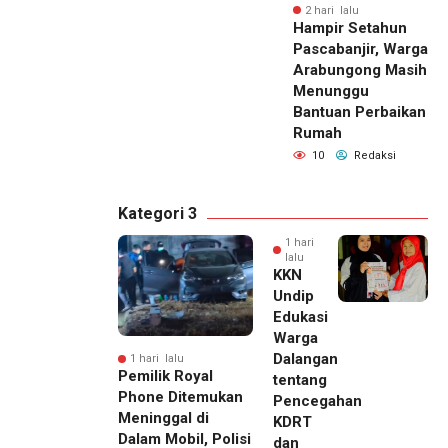
2 hari lalu
Hampir Setahun
Pascabanjir, Warga
Arabungong Masih
Menunggu
Bantuan Perbaikan
Rumah
10
Redaksi
Kategori 3
1 hari
lalu
KKN
Undip
Edukasi
Warga
Dalangan
1 hari lalu
Pemilik Royal
tentang
Phone Ditemukan
Pencegahan
Meninggal di
KDRT
Dalam Mobil, Polisi
dan