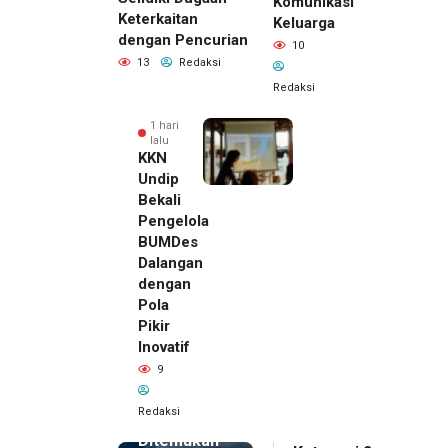
Komunikasi
Keterkaitan
Keluarga
dengan Pencurian
10
13
Redaksi
Redaksi
1 hari
lalu
KKN
Undip
Bekali
Pengelola
BUMDes
Dalangan
dengan
Pola
Pikir
Inovatif
1 hari lalu
9
Pemilik
Royal
Redaksi
Phone
Ditemukan