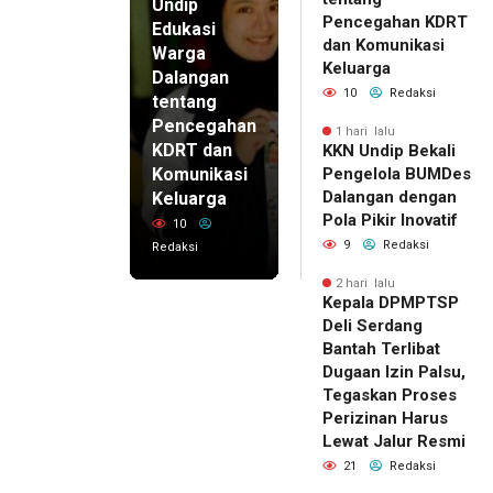
Undip
Pencegahan KDRT
Edukasi
dan Komunikasi
Warga
Keluarga
Dalangan
10
Redaksi
tentang
Pencegahan
1 hari lalu
KDRT dan
KKN Undip Bekali
Komunikasi
Pengelola BUMDes
Dalangan dengan
Keluarga
Pola Pikir Inovatif
10
9
Redaksi
Redaksi
2 hari lalu
Kepala DPMPTSP
Deli Serdang
Bantah Terlibat
Dugaan Izin Palsu,
Tegaskan Proses
Perizinan Harus
Lewat Jalur Resmi
21
Redaksi