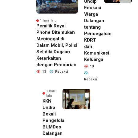
Undip
Edukasi
Warga
Dalangan
1 hari lalu
Pemilik Royal
tentang
Phone Ditemukan
Pencegahan
Meninggal di
KDRT
Dalam Mobil, Polisi
dan
Selidiki Dugaan
Komunikasi
Keterkaitan
Keluarga
dengan Pencurian
10
13
Redaksi
Redaksi
1 hari
lalu
KKN
Undip
Bekali
Pengelola
BUMDes
Dalangan