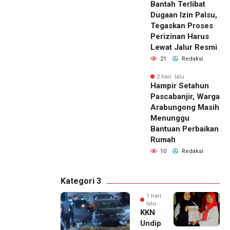
Bantah Terlibat
Dugaan Izin Palsu,
Tegaskan Proses
Perizinan Harus
Lewat Jalur Resmi
21
Redaksi
2 hari lalu
Hampir Setahun
Pascabanjir, Warga
Arabungong Masih
Menunggu
Bantuan Perbaikan
Rumah
10
Redaksi
Kategori 3
1 hari
lalu
KKN
Undip