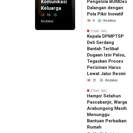
Komunikasi
Pengelola BUMDes
Dalangan dengan
Keluarga
Pola Pikir Inovatif
10
9
Redaksi
Redaksi
2 hari lalu
Kepala DPMPTSP
Deli Serdang
Bantah Terlibat
Dugaan Izin Palsu,
Tegaskan Proses
Perizinan Harus
Lewat Jalur Resmi
21
Redaksi
2 hari lalu
Hampir Setahun
Pascabanjir, Warga
Arabungong Masih
Menunggu
Bantuan Perbaikan
Rumah