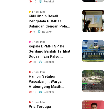
Komunikasi Keluarga
10
Redaksi
1 hari lalu
KKN Undip Bekali
Pengelola BUMDes
Dalangan dengan Pola
Pikir Inovatif
9
Redaksi
2 hari lalu
Kepala DPMPTSP Deli
Serdang Bantah Terlibat
Dugaan Izin Palsu,
Tegaskan Proses
21
Redaksi
Perizinan Harus Lewat
Jalur Resmi
2 hari lalu
Hampir Setahun
Pascabanjir, Warga
Arabungong Masih
Menunggu Bantuan
10
Redaksi
Perbaikan Rumah
3 hari lalu
Pria Terduga