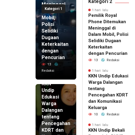
Kategori 2
Meninggal
Kategori 1
di Dalam
1 hari lalu
Pemilik Royal
Mobil,
Phone Ditemukan
Polisi
Meninggal di
Selidiki
Dalam Mobil, Polisi
Dugaan
Selidiki Dugaan
Keterkaitan
Keterkaitan
dengan
dengan Pencurian
Pencurian
13
Redaksi
13
Redaksi
1 hari lalu
KKN Undip Edukasi
1 hari lalu
Warga Dalangan
KKN
tentang
Undip
Pencegahan KDRT
Edukasi
dan Komunikasi
Warga
Keluarga
Dalangan
10
Redaksi
tentang
Pencegahan
1 hari lalu
KDRT dan
KKN Undip Bekali