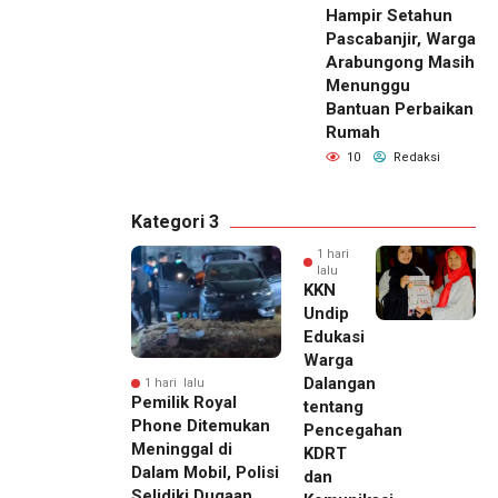
Hampir Setahun
Pascabanjir, Warga
Arabungong Masih
Menunggu
Bantuan Perbaikan
Rumah
10
Redaksi
Kategori 3
1 hari
lalu
KKN
Undip
Edukasi
Warga
Dalangan
1 hari lalu
Pemilik Royal
tentang
Phone Ditemukan
Pencegahan
Meninggal di
KDRT
Dalam Mobil, Polisi
dan
Selidiki Dugaan