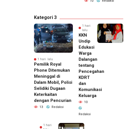
10
Redaksi
Kategori 3
1 hari
lalu
KKN
Undip
Edukasi
Warga
Dalangan
1 hari lalu
Pemilik Royal
tentang
Phone Ditemukan
Pencegahan
Meninggal di
KDRT
Dalam Mobil, Polisi
dan
Selidiki Dugaan
Komunikasi
Keterkaitan
Keluarga
dengan Pencurian
10
13
Redaksi
Redaksi
1 hari