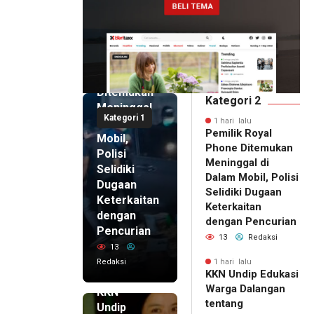
1 hari lalu
Pemilik
Royal
Phone
Ditemukan
Kategori 2
Meninggal
Kategori 1
di Dalam
1 hari lalu
Pemilik Royal
Mobil,
Phone Ditemukan
Polisi
Meninggal di
Selidiki
Dalam Mobil, Polisi
Dugaan
Selidiki Dugaan
Keterkaitan
Keterkaitan
dengan
dengan Pencurian
Pencurian
13
Redaksi
13
Redaksi
1 hari lalu
KKN Undip Edukasi
1 hari lalu
Warga Dalangan
KKN
tentang
Undip