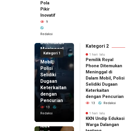
Pola
Pikir
Inovatif
1 hari lalu
9
Pemilik
Royal
Redaksi
Phone
Ditemukan
Kategori 2
Meninggal
Kategori 1
di Dalam
1 hari lalu
Pemilik Royal
Mobil,
Phone Ditemukan
Polisi
Meninggal di
Selidiki
Dalam Mobil, Polisi
Dugaan
Selidiki Dugaan
Keterkaitan
Keterkaitan
dengan
dengan Pencurian
Pencurian
13
Redaksi
13
Redaksi
1 hari lalu
KKN Undip Edukasi
1 hari lalu
Warga Dalangan
KKN
tentang