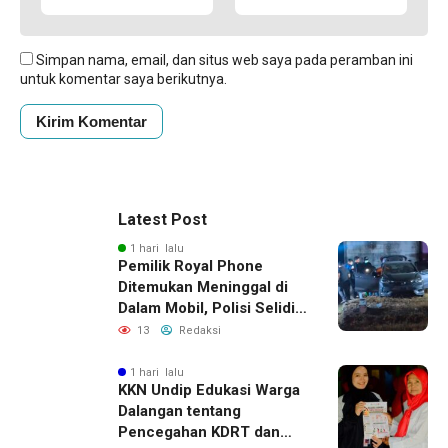
Simpan nama, email, dan situs web saya pada peramban ini
untuk komentar saya berikutnya.
Latest Post
1 hari lalu
Pemilik Royal Phone
Ditemukan Meninggal di
Dalam Mobil, Polisi Selidiki
Dugaan Keterkaitan
13
Redaksi
dengan Pencurian
1 hari lalu
KKN Undip Edukasi Warga
Dalangan tentang
Pencegahan KDRT dan