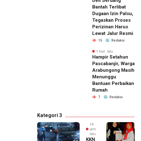
Deli Serdang
Bantah Terlibat
Dugaan Izin Palsu,
Tegaskan Proses
Perizinan Harus
Lewat Jalur Resmi
15
Redaksi
1 hari lalu
Hampir Setahun
Pascabanjir, Warga
Arabungong Masih
Menunggu
Bantuan Perbaikan
Rumah
7
Redaksi
Kategori 3
14
jam
lalu
KKN