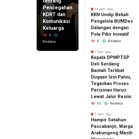
tentang
Pencegahan
14 jam lalu
KDRT dan
KKN Undip Bekali
Komunikasi
Pengelola BUMDes
Dalangan dengan
Keluarga
Pola Pikir Inovatif
5
4
Redaksi
Redaksi
1 hari lalu
Kepala DPMPTSP
Deli Serdang
Bantah Terlibat
Dugaan Izin Palsu,
Tegaskan Proses
Perizinan Harus
Lewat Jalur Resmi
15
Redaksi
1 hari lalu
Hampir Setahun
Pascabanjir, Warga
Arabungong Masih