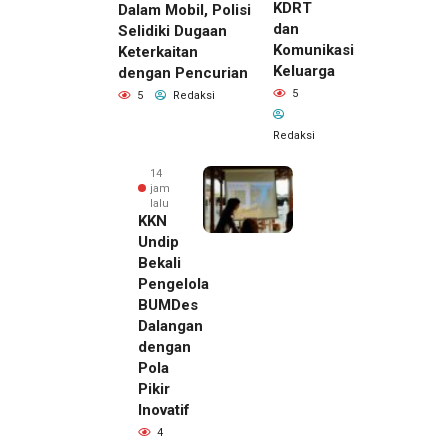
KDRT
Dalam Mobil, Polisi
dan
Selidiki Dugaan
Komunikasi
Keterkaitan
Keluarga
dengan Pencurian
5
5
Redaksi
Redaksi
14
jam
lalu
KKN
Undip
Bekali
Pengelola
BUMDes
Dalangan
dengan
Pola
Pikir
Inovatif
14 jam lalu
4
Pemilik