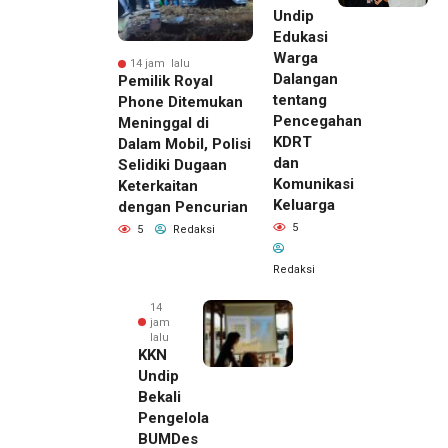
Undip
Edukasi
Warga
14 jam lalu
Dalangan
Pemilik Royal
tentang
Phone Ditemukan
Pencegahan
Meninggal di
KDRT
Dalam Mobil, Polisi
dan
Selidiki Dugaan
Komunikasi
Keterkaitan
Keluarga
dengan Pencurian
5
5
Redaksi
Redaksi
14
jam
lalu
KKN
Undip
Bekali
Pengelola
BUMDes