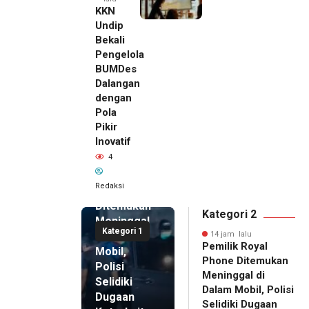
KKN
Undip
Bekali
Pengelola
BUMDes
Dalangan
dengan
Pola
Pikir
Inovatif
14 jam lalu
4
Pemilik
Royal
Redaksi
Phone
Ditemukan
Kategori 2
Meninggal
Kategori 1
di Dalam
14 jam lalu
Pemilik Royal
Mobil,
Phone Ditemukan
Polisi
Meninggal di
Selidiki
Dalam Mobil, Polisi
Dugaan
Selidiki Dugaan