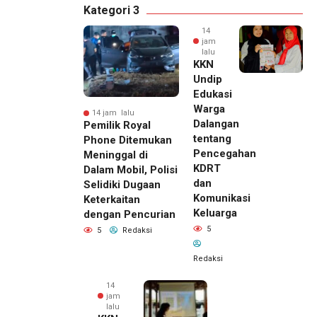
Kategori 3
14
jam
lalu
KKN
Undip
Edukasi
Warga
14 jam lalu
Dalangan
Pemilik Royal
tentang
Phone Ditemukan
Pencegahan
Meninggal di
KDRT
Dalam Mobil, Polisi
dan
Selidiki Dugaan
Komunikasi
Keterkaitan
Keluarga
dengan Pencurian
5
5
Redaksi
Redaksi
14
jam
lalu