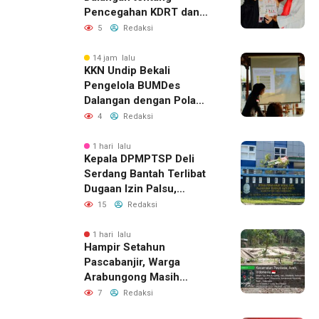
Pencegahan KDRT dan
Komunikasi Keluarga
5
Redaksi
14 jam lalu
KKN Undip Bekali
Pengelola BUMDes
Dalangan dengan Pola
Pikir Inovatif
4
Redaksi
1 hari lalu
Kepala DPMPTSP Deli
Serdang Bantah Terlibat
Dugaan Izin Palsu,
Tegaskan Proses
15
Redaksi
Perizinan Harus Lewat
Jalur Resmi
1 hari lalu
Hampir Setahun
Pascabanjir, Warga
Arabungong Masih
Menunggu Bantuan
7
Redaksi
Perbaikan Rumah