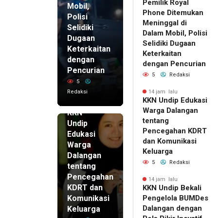
Pemilik Royal
Mobil,
Phone Ditemukan
Polisi
Meninggal di
Selidiki
Dalam Mobil, Polisi
Dugaan
Selidiki Dugaan
Keterkaitan
Keterkaitan
dengan
dengan Pencurian
Pencurian
5
Redaksi
5
Redaksi
14 jam lalu
KKN Undip Edukasi
14 jam lalu
Warga Dalangan
KKN
tentang
Undip
Pencegahan KDRT
Edukasi
dan Komunikasi
Warga
Keluarga
Dalangan
5
Redaksi
tentang
Pencegahan
14 jam lalu
KDRT dan
KKN Undip Bekali
Komunikasi
Pengelola BUMDes
Dalangan dengan
Keluarga