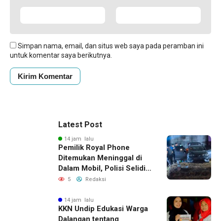
Simpan nama, email, dan situs web saya pada peramban ini
untuk komentar saya berikutnya.
Latest Post
14 jam lalu
Pemilik Royal Phone
Ditemukan Meninggal di
Dalam Mobil, Polisi Selidiki
Dugaan Keterkaitan
5
Redaksi
dengan Pencurian
14 jam lalu
KKN Undip Edukasi Warga
Dalangan tentang