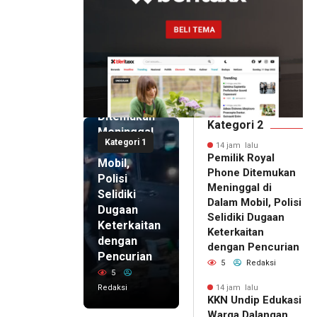
14 jam lalu
Pemilik
Royal
Phone
Ditemukan
Kategori 2
Meninggal
Kategori 1
di Dalam
14 jam lalu
Pemilik Royal
Mobil,
Phone Ditemukan
Polisi
Meninggal di
Selidiki
Dalam Mobil, Polisi
Dugaan
Selidiki Dugaan
Keterkaitan
Keterkaitan
dengan
dengan Pencurian
Pencurian
5
Redaksi
5
Redaksi
14 jam lalu
KKN Undip Edukasi
14 jam lalu
Warga Dalangan