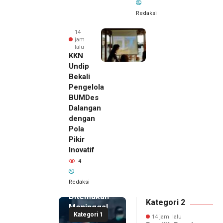
Redaksi
14
jam
lalu
KKN
Undip
Bekali
Pengelola
BUMDes
Dalangan
dengan
Pola
Pikir
Inovatif
14 jam lalu
4
Pemilik
Royal
Redaksi
Phone
Ditemukan
Kategori 2
Meninggal
Kategori 1
di Dalam
14 jam lalu