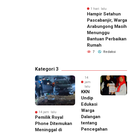
1 hari lalu
Hampir Setahun
Pascabanjir, Warga
Arabungong Masih
Menunggu
Bantuan Perbaikan
Rumah
7
Redaksi
Kategori 3
14
jam
lalu
KKN
Undip
Edukasi
Warga
14 jam lalu
Dalangan
Pemilik Royal
tentang
Phone Ditemukan
Pencegahan
Meninggal di