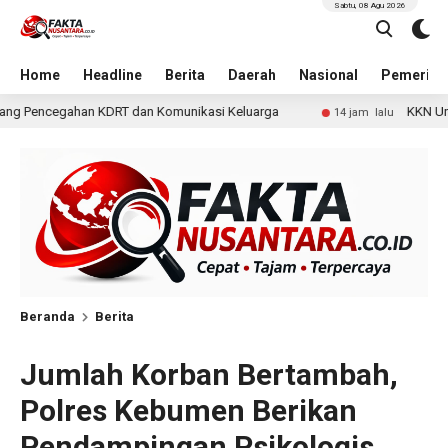
Sabtu, 08 Agu 2026
Home
Headline
Berita
Daerah
Nasional
Pemerint
Komunikasi Keluarga
KKN Undip Bekali Pengelola BUMDes
14 jam lalu
Beranda
Berita
Jumlah Korban Bertambah,
Polres Kebumen Berikan
Pendampingan Psikologis