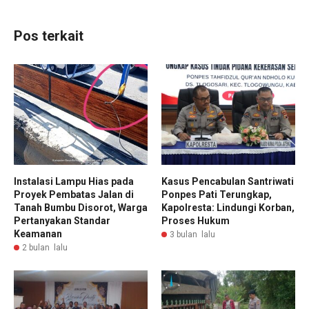
Pos terkait
Instalasi Lampu Hias pada
Kasus Pencabulan Santriwati
Proyek Pembatas Jalan di
Ponpes Pati Terungkap,
Tanah Bumbu Disorot, Warga
Kapolresta: Lindungi Korban,
Pertanyakan Standar
Proses Hukum
Keamanan
3 bulan lalu
2 bulan lalu