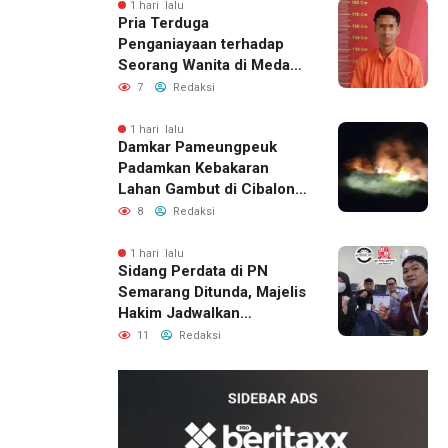
1 hari lalu
Pria Terduga
Penganiayaan terhadap
Seorang Wanita di Medan
Ditangkap Polisi
7
Redaksi
1 hari lalu
Damkar Pameungpeuk
Padamkan Kebakaran
Lahan Gambut di Cibalong,
Permukiman Warga
8
Redaksi
Berhasil Diamankan
1 hari lalu
Sidang Perdata di PN
Semarang Ditunda, Majelis
Hakim Jadwalkan
Pemanggilan Ulang BPR
11
Redaksi
Artomoro