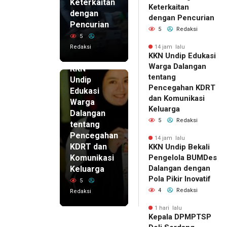
Keterkaitan
Keterkaitan
dengan
dengan Pencurian
Pencurian
5
Redaksi
5
Redaksi
14 jam lalu
KKN Undip Edukasi
14 jam lalu
Warga Dalangan
KKN
tentang
Undip
Pencegahan KDRT
Edukasi
dan Komunikasi
Warga
Keluarga
Dalangan
5
Redaksi
tentang
Pencegahan
14 jam lalu
KDRT dan
KKN Undip Bekali
Komunikasi
Pengelola BUMDes
Dalangan dengan
Keluarga
Pola Pikir Inovatif
5
4
Redaksi
Redaksi
1 hari lalu
Kepala DPMPTSP