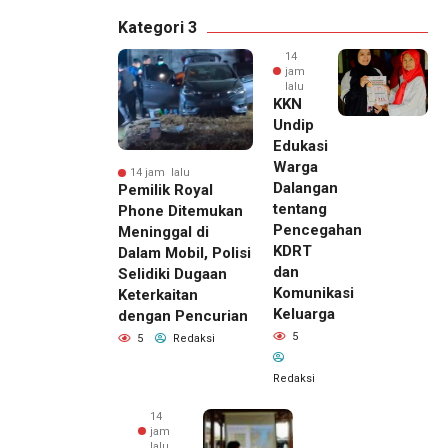
Kategori 3
14
jam
lalu
KKN
Undip
Edukasi
Warga
14 jam lalu
Dalangan
Pemilik Royal
tentang
Phone Ditemukan
Pencegahan
Meninggal di
KDRT
Dalam Mobil, Polisi
dan
Selidiki Dugaan
Komunikasi
Keterkaitan
Keluarga
dengan Pencurian
5
5
Redaksi
Redaksi
14
jam
lalu