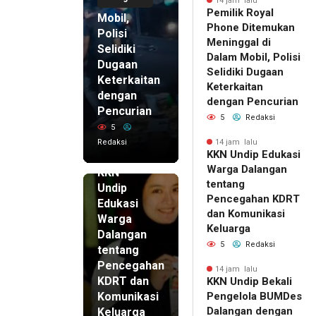
di Dalam
14 jam lalu
Pemilik Royal
Mobil,
Phone Ditemukan
Polisi
Meninggal di
Selidiki
Dalam Mobil, Polisi
Dugaan
Selidiki Dugaan
Keterkaitan
Keterkaitan
dengan
dengan Pencurian
Pencurian
5
Redaksi
5
Redaksi
14 jam lalu
KKN Undip Edukasi
14 jam lalu
Warga Dalangan
KKN
tentang
Undip
Pencegahan KDRT
Edukasi
dan Komunikasi
Warga
Keluarga
Dalangan
5
Redaksi
tentang
Pencegahan
14 jam lalu
KDRT dan
KKN Undip Bekali
Komunikasi
Pengelola BUMDes
Dalangan dengan
Keluarga