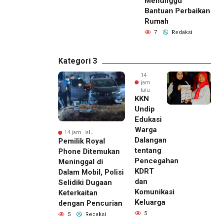
Menunggu
Bantuan Perbaikan
Rumah
7
Redaksi
Kategori 3
14
jam
lalu
KKN
Undip
Edukasi
Warga
14 jam lalu
Dalangan
Pemilik Royal
tentang
Phone Ditemukan
Pencegahan
Meninggal di
KDRT
Dalam Mobil, Polisi
dan
Selidiki Dugaan
Komunikasi
Keterkaitan
Keluarga
dengan Pencurian
5
5
Redaksi