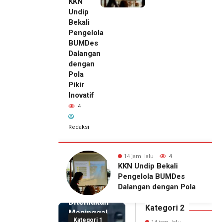
KKN
Undip
Bekali
Pengelola
BUMDes
Dalangan
dengan
Pola
Pikir
Inovatif
4
Redaksi
alu
5
14 jam lalu
4
14 jam lalu
ip Edukasi
KKN Undip Bekali
Pemilik
alangan tentang
Pengelola BUMDes
Royal
ahan KDRT dan
Dalangan dengan Pola
Phone
asi Keluarga
Pikir Inovatif
Ditemukan
Kategori 2
Meninggal
Kategori 1