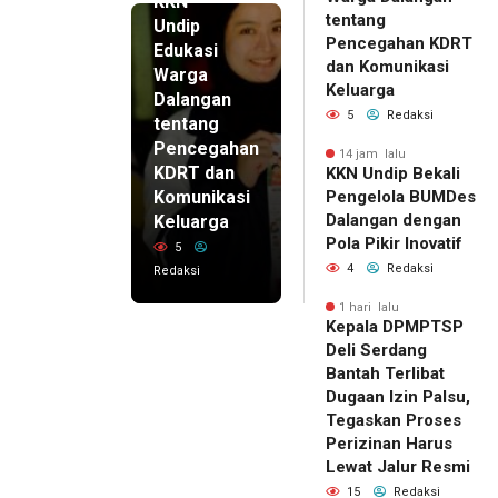
KKN
tentang
Undip
Pencegahan KDRT
Edukasi
dan Komunikasi
Warga
Keluarga
Dalangan
5
Redaksi
tentang
Pencegahan
14 jam lalu
KDRT dan
KKN Undip Bekali
Komunikasi
Pengelola BUMDes
Dalangan dengan
Keluarga
Pola Pikir Inovatif
5
4
Redaksi
Redaksi
1 hari lalu
Kepala DPMPTSP
Deli Serdang
Bantah Terlibat
Dugaan Izin Palsu,
Tegaskan Proses
Perizinan Harus
Lewat Jalur Resmi
15
Redaksi