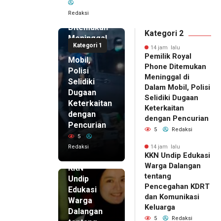
Royal
Redaksi
Phone
Ditemukan
Kategori 2
Meninggal
Kategori 1
di Dalam
14 jam lalu
Pemilik Royal
Mobil,
Phone Ditemukan
Polisi
Meninggal di
Selidiki
Dalam Mobil, Polisi
Dugaan
Selidiki Dugaan
Keterkaitan
Keterkaitan
dengan
dengan Pencurian
Pencurian
5
Redaksi
5
Redaksi
14 jam lalu
KKN Undip Edukasi
14 jam lalu
Warga Dalangan
KKN
tentang
Undip
Pencegahan KDRT
Edukasi
dan Komunikasi
Warga
Keluarga
Dalangan
5
Redaksi