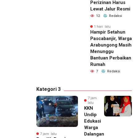
Perizinan Harus
Lewat Jalur Resmi
12
Redaksi
1 hari lalu
Hampir Setahun
Pascabanjir, Warga
Arabungong Masih
Menunggu
Bantuan Perbaikan
Rumah
7
Redaksi
Kategori 3
7 jam
lalu
KKN
Undip
Edukasi
Warga
Dalangan
7 jam lalu