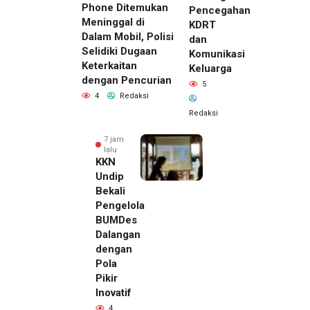
Phone Ditemukan
Pencegahan
Meninggal di
KDRT
Dalam Mobil, Polisi
dan
Selidiki Dugaan
Komunikasi
Keterkaitan
Keluarga
dengan Pencurian
5
4
Redaksi
Redaksi
7 jam
lalu
KKN
Undip
Bekali
Pengelola
BUMDes
Dalangan
dengan
Pola
Pikir
Inovatif
7 jam lalu
4