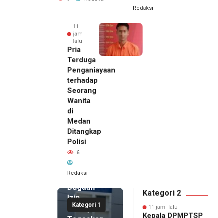
Redaksi
11
jam
lalu
Pria
Terduga
Penganiayaan
terhadap
Seorang
Wanita
di
11 jam lalu
Medan
Kepala
Ditangkap
DPMPTSP
Polisi
Deli
6
Serdang
Bantah
Redaksi
Terlibat
Dugaan
Kategori 2
Izin
Kategori 1
Palsu,
11 jam lalu
Kepala DPMPTSP