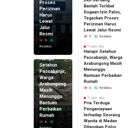
Deli Serdang
Proses
Bantah Terlibat
Perizinan
Dugaan Izin Palsu,
Harus
Tegaskan Proses
Lewat
Perizinan Harus
Jalur
Lewat Jalur Resmi
Resmi
9
Redaksi
9
Redaksi
11 jam lalu
Hampir Setahun
11 jam lalu
Pascabanjir, Warga
Hampir
Arabungong Masih
Setahun
Menunggu
Pascabanjir,
Bantuan Perbaikan
Warga
Rumah
Arabungong
6
Redaksi
Masih
Menunggu
11 jam lalu
Bantuan
Pria Terduga
Perbaikan
Penganiayaan
terhadap Seorang
Rumah
Wanita di Medan
6
Ditangkap Polisi
Redaksi