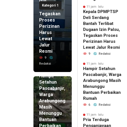
Izin
Kategori 1
Palsu,
11 jam lalu
Kepala DPMPTSP
Tegaskan
Deli Serdang
Proses
Bantah Terlibat
Perizinan
Dugaan Izin Palsu,
Harus
Tegaskan Proses
Lewat
Perizinan Harus
Jalur
Lewat Jalur Resmi
Resmi
9
Redaksi
9
Redaksi
11 jam lalu
Hampir Setahun
11 jam lalu
Pascabanjir, Warga
Hampir
Arabungong Masih
Setahun
Menunggu
Pascabanjir,
Bantuan Perbaikan
Warga
Rumah
Arabungong
6
Redaksi
Masih
Menunggu
11 jam lalu
Bantuan
Pria Terduga
Perbaikan
Penganiayaan