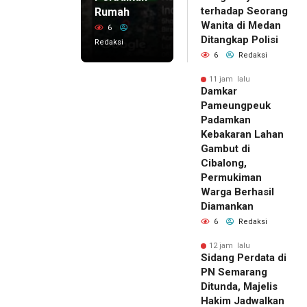
terhadap Seorang
Rumah
Wanita di Medan
6
Ditangkap Polisi
Redaksi
6
Redaksi
11 jam lalu
Damkar
Pameungpeuk
Padamkan
Kebakaran Lahan
Gambut di
Cibalong,
Permukiman
Warga Berhasil
Diamankan
6
Redaksi
12 jam lalu
Sidang Perdata di
PN Semarang
Ditunda, Majelis
Hakim Jadwalkan