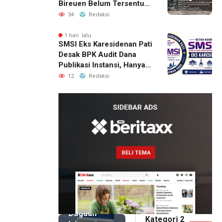
Bireuen Belum Tersentuh
Bantuan Pascabencana
34
Redaksi
1 hari lalu
SMSI Eks Karesidenan Pati
Desak BPK Audit Dana
Publikasi Instansi, Hanya
untuk Perusahaan Pers
12
Redaksi
Berlegalitas
11 jam lalu
Kepala
DPMPTSP
Deli
Serdang
Bantah
Terlibat
Dugaan
Kategori 2