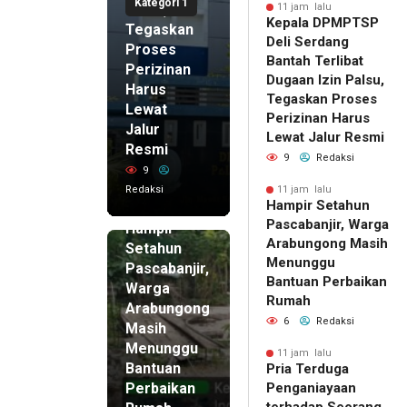
Kategori 1
Palsu,
11 jam lalu
Kepala DPMPTSP
Tegaskan
Deli Serdang
Proses
Bantah Terlibat
Perizinan
Dugaan Izin Palsu,
Harus
Tegaskan Proses
Lewat
Perizinan Harus
Jalur
Lewat Jalur Resmi
Resmi
9
Redaksi
9
Redaksi
11 jam lalu
Hampir Setahun
11 jam lalu
Pascabanjir, Warga
Hampir
Arabungong Masih
Setahun
Menunggu
Pascabanjir,
Bantuan Perbaikan
Warga
Rumah
Arabungong
6
Redaksi
Masih
Menunggu
11 jam lalu
Bantuan
Pria Terduga
Perbaikan
Penganiayaan