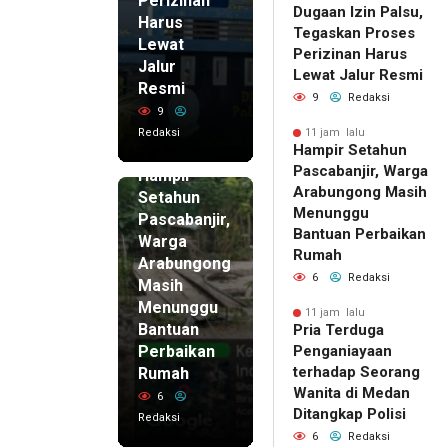
Perizinan
Dugaan Izin Palsu,
Harus
Tegaskan Proses
Lewat
Perizinan Harus
Jalur
Lewat Jalur Resmi
Resmi
9
Redaksi
9
Redaksi
11 jam lalu
Hampir Setahun
11 jam lalu
Pascabanjir, Warga
Hampir
Arabungong Masih
Setahun
Menunggu
Pascabanjir,
Bantuan Perbaikan
Warga
Rumah
Arabungong
6
Redaksi
Masih
Menunggu
11 jam lalu
Bantuan
Pria Terduga
Perbaikan
Penganiayaan
terhadap Seorang
Rumah
Wanita di Medan
6
Ditangkap Polisi
Redaksi
6
Redaksi