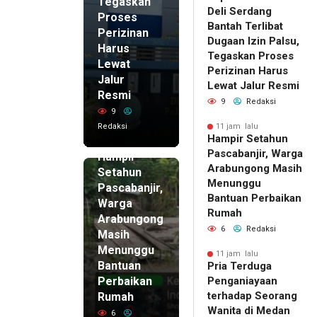
Tegaskan
Deli Serdang
Proses
Bantah Terlibat
Perizinan
Dugaan Izin Palsu,
Harus
Tegaskan Proses
Lewat
Perizinan Harus
Jalur
Lewat Jalur Resmi
Resmi
9
Redaksi
9
Redaksi
11 jam lalu
Hampir Setahun
11 jam lalu
Pascabanjir, Warga
Hampir
Arabungong Masih
Setahun
Menunggu
Pascabanjir,
Bantuan Perbaikan
Warga
Rumah
Arabungong
6
Redaksi
Masih
Menunggu
11 jam lalu
Bantuan
Pria Terduga
Perbaikan
Penganiayaan
terhadap Seorang
Rumah
Wanita di Medan
6