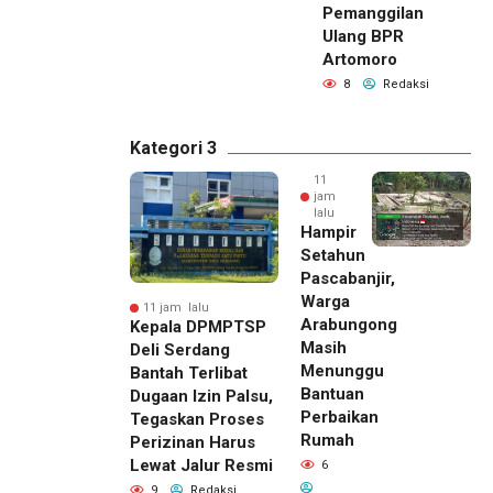
Pemanggilan
Ulang BPR
Artomoro
8
Redaksi
Kategori 3
11
jam
lalu
Hampir
Setahun
Pascabanjir,
Warga
11 jam lalu
Arabungong
Kepala DPMPTSP
Masih
Deli Serdang
Menunggu
Bantah Terlibat
Bantuan
Dugaan Izin Palsu,
Perbaikan
Tegaskan Proses
Rumah
Perizinan Harus
Lewat Jalur Resmi
6
9
Redaksi