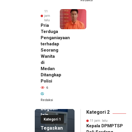
Redaksi
11
jam
lalu
Pria
Terduga
Penganiayaan
terhadap
Seorang
Wanita
di
11 jam lalu
Medan
Kepala
Ditangkap
DPMPTSP
Polisi
Deli
6
Serdang
Bantah
Redaksi
Terlibat
Dugaan
Kategori 2
Izin
Kategori 1
Palsu,
11 jam lalu
Kepala DPMPTSP
Tegaskan