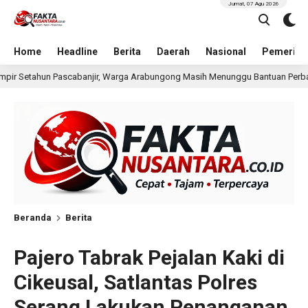
Jumat, 07 Agu 2026
Home
Headline
Berita
Daerah
Nasional
Pemerint
a Arabungong Masih Menunggu Bantuan Perbaikan Rumah
11 jam lalu
Beranda
Berita
Pajero Tabrak Pejalan Kaki di
Cikeusal, Satlantas Polres
Serang Lakukan Penanganan