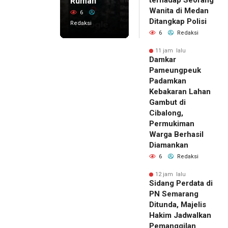
terhadap Seorang
Rumah
Wanita di Medan
6
Ditangkap Polisi
Redaksi
6
Redaksi
11 jam lalu
Damkar
Pameungpeuk
Padamkan
Kebakaran Lahan
Gambut di
Cibalong,
Permukiman
Warga Berhasil
Diamankan
6
Redaksi
12 jam lalu
Sidang Perdata di
PN Semarang
Ditunda, Majelis
Hakim Jadwalkan
Pemanggilan