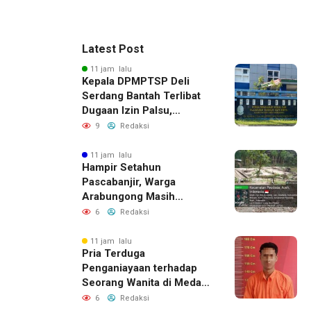
Latest Post
11 jam lalu
Kepala DPMPTSP Deli
Serdang Bantah Terlibat
Dugaan Izin Palsu,
Tegaskan Proses
9
Redaksi
Perizinan Harus Lewat
Jalur Resmi
11 jam lalu
Hampir Setahun
Pascabanjir, Warga
Arabungong Masih
Menunggu Bantuan
6
Redaksi
Perbaikan Rumah
11 jam lalu
Pria Terduga
Penganiayaan terhadap
Seorang Wanita di Medan
Ditangkap Polisi
6
Redaksi