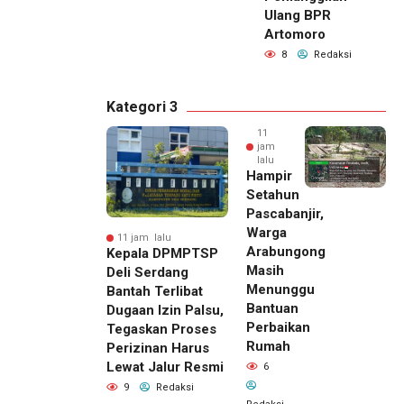
Ulang BPR
Artomoro
8
Redaksi
Kategori 3
11
jam
lalu
Hampir
Setahun
Pascabanjir,
Warga
11 jam lalu
Arabungong
Kepala DPMPTSP
Masih
Deli Serdang
Menunggu
Bantah Terlibat
Bantuan
Dugaan Izin Palsu,
Perbaikan
Tegaskan Proses
Rumah
Perizinan Harus
Lewat Jalur Resmi
6
9
Redaksi