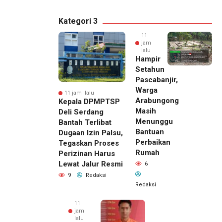
Kategori 3
11
jam
lalu
Hampir
Setahun
Pascabanjir,
Warga
11 jam lalu
Arabungong
Kepala DPMPTSP
Masih
Deli Serdang
Menunggu
Bantah Terlibat
Bantuan
Dugaan Izin Palsu,
Perbaikan
Tegaskan Proses
Rumah
Perizinan Harus
Lewat Jalur Resmi
6
9
Redaksi
Redaksi
11
jam
lalu