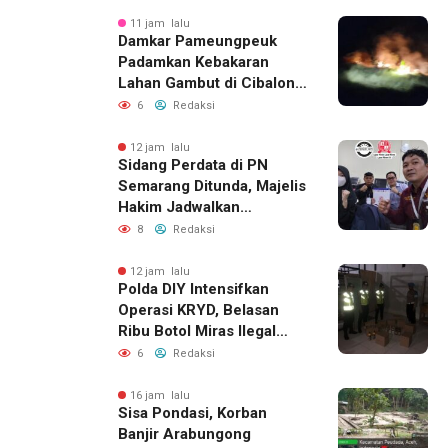
11 jam lalu
Damkar Pameungpeuk
Padamkan Kebakaran
Lahan Gambut di Cibalong,
Permukiman Warga
6
Redaksi
Berhasil Diamankan
12 jam lalu
Sidang Perdata di PN
Semarang Ditunda, Majelis
Hakim Jadwalkan
Pemanggilan Ulang BPR
8
Redaksi
Artomoro
12 jam lalu
Polda DIY Intensifkan
Operasi KRYD, Belasan
Ribu Botol Miras Ilegal
Berhasil Diamankan
6
Redaksi
16 jam lalu
Sisa Pondasi, Korban
Banjir Arabungong