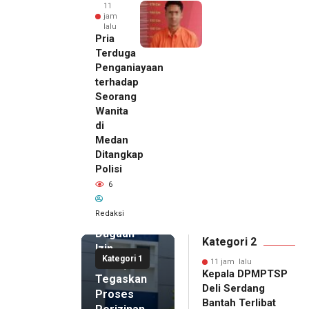
11
jam
lalu
Pria
Terduga
Penganiayaan
terhadap
Seorang
Wanita
di
11 jam lalu
Medan
Kepala
Ditangkap
DPMPTSP
Polisi
Deli
6
Serdang
Bantah
Redaksi
Terlibat
Dugaan
Kategori 2
Izin
Kategori 1
Palsu,
11 jam lalu
Kepala DPMPTSP
Tegaskan
Deli Serdang
Proses
Bantah Terlibat