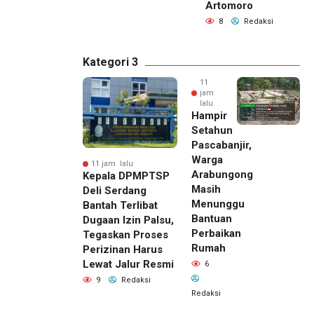
Artomoro
8
Redaksi
Kategori 3
11
jam
lalu
Hampir
Setahun
Pascabanjir,
Warga
11 jam lalu
Arabungong
Kepala DPMPTSP
Masih
Deli Serdang
Menunggu
Bantah Terlibat
Bantuan
Dugaan Izin Palsu,
Perbaikan
Tegaskan Proses
Rumah
Perizinan Harus
Lewat Jalur Resmi
6
9
Redaksi
Redaksi