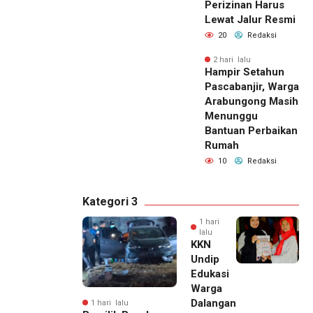
Perizinan Harus
Lewat Jalur Resmi
20
Redaksi
2 hari lalu
Hampir Setahun
Pascabanjir, Warga
Arabungong Masih
Menunggu
Bantuan Perbaikan
Rumah
10
Redaksi
Kategori 3
1 hari
lalu
KKN
Undip
Edukasi
Warga
Dalangan
1 hari lalu