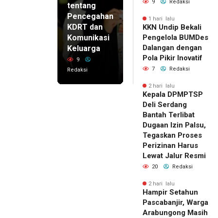
9
Redaksi
tentang
Pencegahan
1 hari lalu
KDRT dan
KKN Undip Bekali
Komunikasi
Pengelola BUMDes
Dalangan dengan
Keluarga
Pola Pikir Inovatif
9
7
Redaksi
Redaksi
2 hari lalu
Kepala DPMPTSP
Deli Serdang
Bantah Terlibat
Dugaan Izin Palsu,
Tegaskan Proses
Perizinan Harus
Lewat Jalur Resmi
20
Redaksi
2 hari lalu
Hampir Setahun
Pascabanjir, Warga
Arabungong Masih