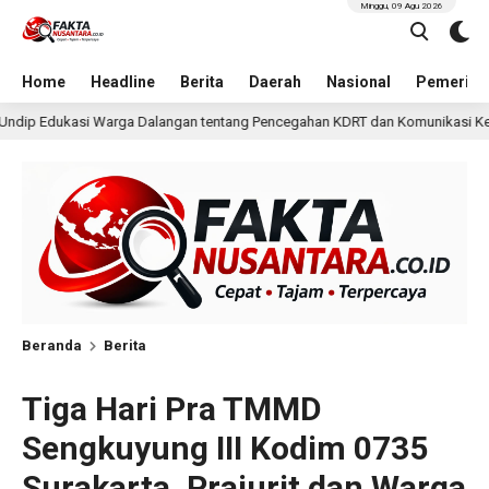
Minggu, 09 Agu 2026
Home
Headline
Berita
Daerah
Nasional
Pemerint
ng Pencegahan KDRT dan Komunikasi Keluarga
KKN Undip
1 hari lalu
Beranda
Berita
Tiga Hari Pra TMMD
Sengkuyung III Kodim 0735
Surakarta, Prajurit dan Warga