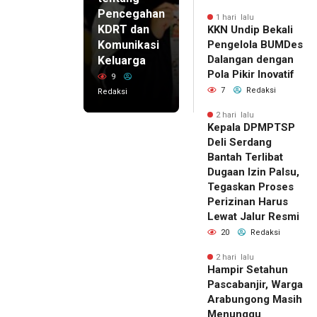
Pencegahan
1 hari lalu
KDRT dan
KKN Undip Bekali
Komunikasi
Pengelola BUMDes
Dalangan dengan
Keluarga
Pola Pikir Inovatif
9
7
Redaksi
Redaksi
2 hari lalu
Kepala DPMPTSP
Deli Serdang
Bantah Terlibat
Dugaan Izin Palsu,
Tegaskan Proses
Perizinan Harus
Lewat Jalur Resmi
20
Redaksi
2 hari lalu
Hampir Setahun
Pascabanjir, Warga
Arabungong Masih
Menunggu