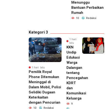
Menunggu
Bantuan Perbaikan
Rumah
10
Redaksi
Kategori 3
1 hari
lalu
KKN
Undip
Edukasi
Warga
Dalangan
1 hari lalu
Pemilik Royal
tentang
Phone Ditemukan
Pencegahan
Meninggal di
KDRT
Dalam Mobil, Polisi
dan
Selidiki Dugaan
Komunikasi
Keterkaitan
Keluarga
dengan Pencurian
9
10
Redaksi