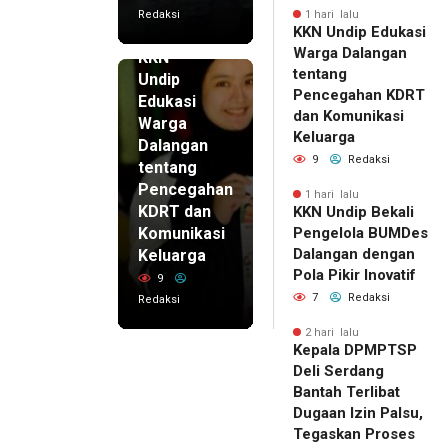
Redaksi
1 hari lalu
KKN Undip Edukasi
1 hari lalu
Warga Dalangan
KKN
tentang
Undip
Pencegahan KDRT
Edukasi
dan Komunikasi
Warga
Keluarga
Dalangan
9
Redaksi
tentang
Pencegahan
1 hari lalu
KDRT dan
KKN Undip Bekali
Komunikasi
Pengelola BUMDes
Dalangan dengan
Keluarga
Pola Pikir Inovatif
9
7
Redaksi
Redaksi
2 hari lalu
Kepala DPMPTSP
Deli Serdang
Bantah Terlibat
Dugaan Izin Palsu,
Tegaskan Proses