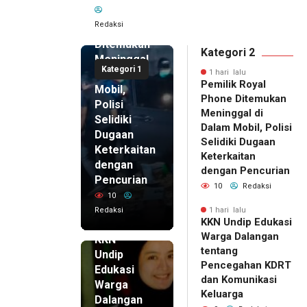
Royal
Redaksi
Phone
Ditemukan
Kategori 2
Meninggal
Kategori 1
di Dalam
1 hari lalu
Pemilik Royal
Mobil,
Phone Ditemukan
Polisi
Meninggal di
Selidiki
Dalam Mobil, Polisi
Dugaan
Selidiki Dugaan
Keterkaitan
Keterkaitan
dengan
dengan Pencurian
Pencurian
10
Redaksi
10
Redaksi
1 hari lalu
KKN Undip Edukasi
1 hari lalu
Warga Dalangan
KKN
tentang
Undip
Pencegahan KDRT
Edukasi
dan Komunikasi
Warga
Keluarga
Dalangan