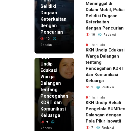
Meninggal di
Selidiki
Dalam Mobil, Polisi
Dugaan
Selidiki Dugaan
Keterkaitan
Keterkaitan
dengan
dengan Pencurian
Pencurian
10
Redaksi
10
Redaksi
1 hari lalu
KKN Undip Edukasi
1 hari lalu
Warga Dalangan
KKN
tentang
Undip
Pencegahan KDRT
Edukasi
dan Komunikasi
Warga
Keluarga
Dalangan
9
Redaksi
tentang
Pencegahan
1 hari lalu
KDRT dan
KKN Undip Bekali
Komunikasi
Pengelola BUMDes
Dalangan dengan
Keluarga
Pola Pikir Inovatif
9
7
Redaksi
Redaksi