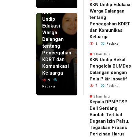
KKN Undip Edukasi
1 hari lalu
Warga Dalangan
KKN
tentang
Undip
Pencegahan KDRT
Edukasi
dan Komunikasi
Warga
Keluarga
Dalangan
9
Redaksi
tentang
Pencegahan
1 hari lalu
KDRT dan
KKN Undip Bekali
Komunikasi
Pengelola BUMDes
Dalangan dengan
Keluarga
Pola Pikir Inovatif
9
7
Redaksi
Redaksi
2 hari lalu
Kepala DPMPTSP
Deli Serdang
Bantah Terlibat
Dugaan Izin Palsu,
Tegaskan Proses
Perizinan Harus