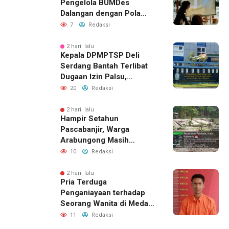
Pengelola BUMDes
Dalangan dengan Pola
Pikir Inovatif
7
Redaksi
2 hari lalu
Kepala DPMPTSP Deli
Serdang Bantah Terlibat
Dugaan Izin Palsu,
Tegaskan Proses
20
Redaksi
Perizinan Harus Lewat
Jalur Resmi
2 hari lalu
Hampir Setahun
Pascabanjir, Warga
Arabungong Masih
Menunggu Bantuan
10
Redaksi
Perbaikan Rumah
2 hari lalu
Pria Terduga
Penganiayaan terhadap
Seorang Wanita di Medan
Ditangkap Polisi
11
Redaksi