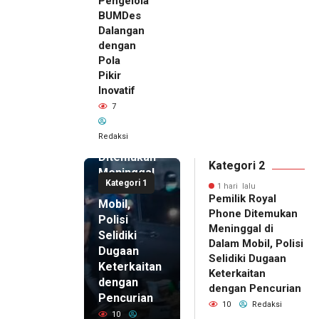
Pengelola
BUMDes
Dalangan
dengan
Pola
Pikir
Inovatif
1 hari lalu
7
Pemilik
Royal
Redaksi
Phone
Ditemukan
Kategori 2
Meninggal
Kategori 1
di Dalam
1 hari lalu
Pemilik Royal
Mobil,
Phone Ditemukan
Polisi
Meninggal di
Selidiki
Dalam Mobil, Polisi
Dugaan
Selidiki Dugaan
Keterkaitan
Keterkaitan
dengan
dengan Pencurian
Pencurian
10
Redaksi
10