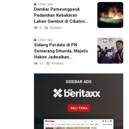
2 hari lalu
Damkar Pameungpeuk
Padamkan Kebakaran
Lahan Gambut di Cibalong,
Permukiman Warga
9
Redaksi
Berhasil Diamankan
2 hari lalu
Sidang Perdata di PN
Semarang Ditunda, Majelis
Hakim Jadwalkan
Pemanggilan Ulang BPR
12
Redaksi
Artomoro
1 hari lalu
Pemilik