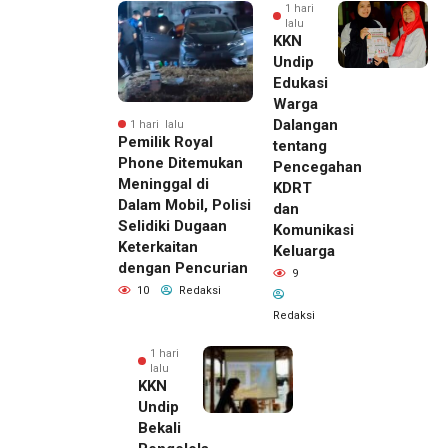
1 hari
lalu
KKN
Undip
Edukasi
Warga
Dalangan
1 hari lalu
Pemilik Royal
tentang
Phone Ditemukan
Pencegahan
Meninggal di
KDRT
Dalam Mobil, Polisi
dan
Selidiki Dugaan
Komunikasi
Keterkaitan
Keluarga
dengan Pencurian
9
10
Redaksi
Redaksi
1 hari
lalu
KKN
Undip
Bekali