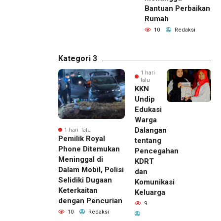
Bantuan Perbaikan
Rumah
10
Redaksi
Kategori 3
1 hari
lalu
KKN
Undip
Edukasi
Warga
Dalangan
1 hari lalu
Pemilik Royal
tentang
Phone Ditemukan
Pencegahan
Meninggal di
KDRT
Dalam Mobil, Polisi
dan
Selidiki Dugaan
Komunikasi
Keterkaitan
Keluarga
dengan Pencurian
9
10
Redaksi