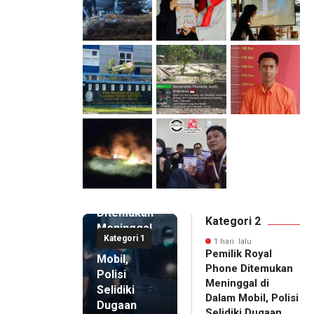
1 hari lalu
Pemilik
Royal
Phone
Ditemukan
Kategori 2
Meninggal
Kategori 1
di Dalam
1 hari lalu
Pemilik Royal
Mobil,
Phone Ditemukan
Polisi
Meninggal di
Selidiki
Dalam Mobil, Polisi
Dugaan
Selidiki Dugaan