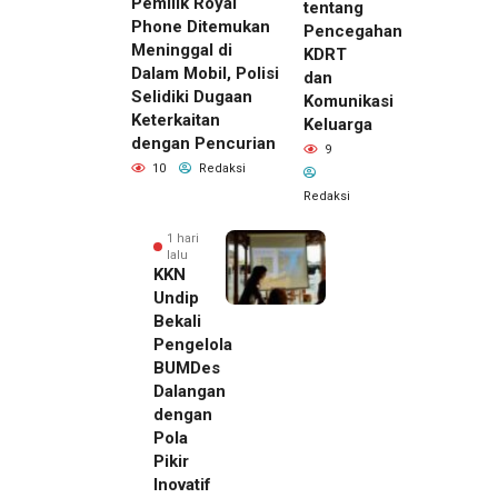
Pemilik Royal
tentang
Phone Ditemukan
Pencegahan
Meninggal di
KDRT
Dalam Mobil, Polisi
dan
Selidiki Dugaan
Komunikasi
Keterkaitan
Keluarga
dengan Pencurian
9
10
Redaksi
Redaksi
1 hari
lalu
KKN
Undip
Bekali
Pengelola
BUMDes
Dalangan
dengan
Pola
Pikir
Inovatif