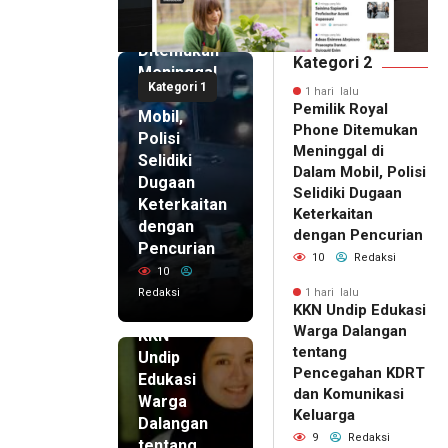
Royal
Phone
Ditemukan
Kategori 2
Meninggal
Kategori 1
di Dalam
1 hari lalu
Pemilik Royal
Mobil,
Phone Ditemukan
Polisi
Meninggal di
Selidiki
Dalam Mobil, Polisi
Dugaan
Selidiki Dugaan
Keterkaitan
Keterkaitan
dengan
dengan Pencurian
Pencurian
10
Redaksi
10
Redaksi
1 hari lalu
KKN Undip Edukasi
1 hari lalu
Warga Dalangan
KKN
tentang
Undip
Pencegahan KDRT
Edukasi
dan Komunikasi
Warga
Keluarga
Dalangan
9
Redaksi
tentang