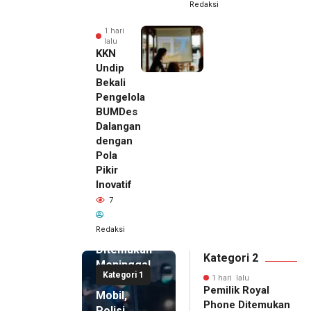
Redaksi
1 hari
lalu
KKN
Undip
Bekali
Pengelola
BUMDes
Dalangan
dengan
Pola
Pikir
Inovatif
1 hari lalu
7
Pemilik
Royal
Redaksi
Phone
Ditemukan
Kategori 2
Meninggal
Kategori 1
di Dalam
1 hari lalu
Pemilik Royal
Mobil,
Phone Ditemukan
Polisi