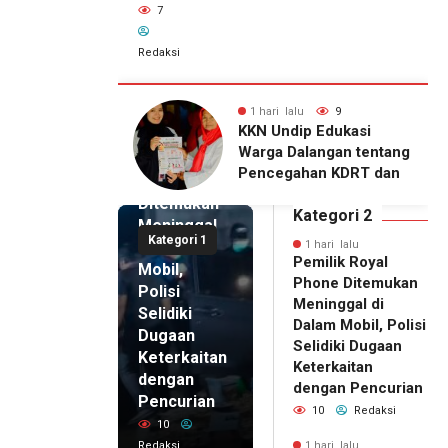
7
Redaksi
lu
9
1 hari lalu
7
1 hari lalu
ip Edukasi
KKN Undip Bekali
Pemilik
alangan tentang
Pengelola BUMDes
Royal
ahan KDRT dan
Dalangan dengan Pola
Phone
asi Keluarga
Pikir Inovatif
Ditemukan
Kategori 2
Meninggal
Kategori 1
di Dalam
1 hari lalu
Pemilik Royal
Mobil,
Phone Ditemukan
Polisi
Meninggal di
Selidiki
Dalam Mobil, Polisi
Dugaan
Selidiki Dugaan
Keterkaitan
Keterkaitan
dengan
dengan Pencurian
Pencurian
10
Redaksi
10
Redaksi
1 hari lalu