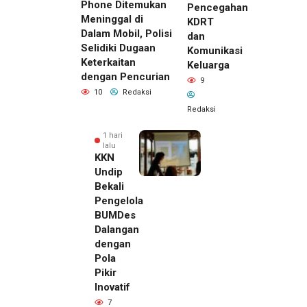
Phone Ditemukan
Pencegahan
Meninggal di
KDRT
Dalam Mobil, Polisi
dan
Selidiki Dugaan
Komunikasi
Keterkaitan
Keluarga
dengan Pencurian
9
10
Redaksi
Redaksi
1 hari
lalu
KKN
Undip
Bekali
Pengelola
BUMDes
Dalangan
dengan
Pola
Pikir
Inovatif
1 hari lalu
7
Pemilik