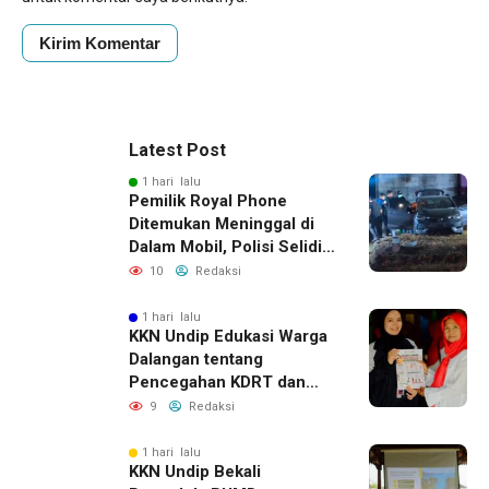
Latest Post
1 hari lalu
Pemilik Royal Phone
Ditemukan Meninggal di
Dalam Mobil, Polisi Selidiki
Dugaan Keterkaitan
10
Redaksi
dengan Pencurian
1 hari lalu
KKN Undip Edukasi Warga
Dalangan tentang
Pencegahan KDRT dan
Komunikasi Keluarga
9
Redaksi
1 hari lalu
KKN Undip Bekali