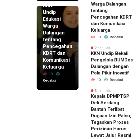
Warga Dalangan
KKN
tentang
Undip
Pencegahan KDRT
Edukasi
dan Komunikasi
Warga
Keluarga
Dalangan
10
Redaksi
tentang
Pencegahan
2 hari lalu
KDRT dan
KKN Undip Bekali
Komunikasi
Pengelola BUMDes
Dalangan dengan
Keluarga
Pola Pikir Inovatif
10
10
Redaksi
Redaksi
3 hari lalu
Kepala DPMPTSP
Deli Serdang
Bantah Terlibat
Dugaan Izin Palsu,
Tegaskan Proses
Perizinan Harus
Lewat Jalur Resmi