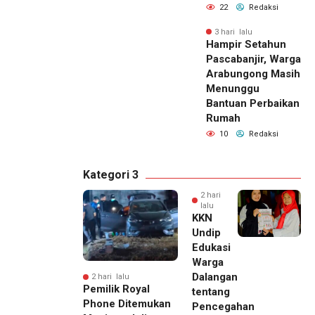
22
Redaksi
3 hari lalu
Hampir Setahun
Pascabanjir, Warga
Arabungong Masih
Menunggu
Bantuan Perbaikan
Rumah
10
Redaksi
Kategori 3
2 hari
lalu
KKN
Undip
Edukasi
Warga
Dalangan
2 hari lalu
Pemilik Royal
tentang
Phone Ditemukan
Pencegahan