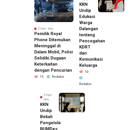
KKN
Undip
Edukasi
Warga
Dalangan
2 hari lalu
Pemilik Royal
tentang
Phone Ditemukan
Pencegahan
Meninggal di
KDRT
Dalam Mobil, Polisi
dan
Selidiki Dugaan
Komunikasi
Keterkaitan
Keluarga
dengan Pencurian
10
13
Redaksi
Redaksi
2 hari
lalu
KKN
Undip
Bekali
Pengelola
BUMDes