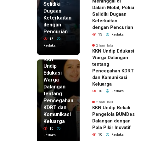
Meninggal di
Selidiki
Dalam Mobil, Polisi
Dugaan
Selidiki Dugaan
Keterkaitan
Keterkaitan
dengan
dengan Pencurian
Pencurian
13
Redaksi
13
Redaksi
2 hari lalu
KKN Undip Edukasi
2 hari lalu
Warga Dalangan
KKN
tentang
Undip
Pencegahan KDRT
Edukasi
dan Komunikasi
Warga
Keluarga
Dalangan
10
Redaksi
tentang
Pencegahan
2 hari lalu
KDRT dan
KKN Undip Bekali
Komunikasi
Pengelola BUMDes
Dalangan dengan
Keluarga
Pola Pikir Inovatif
10
10
Redaksi
Redaksi