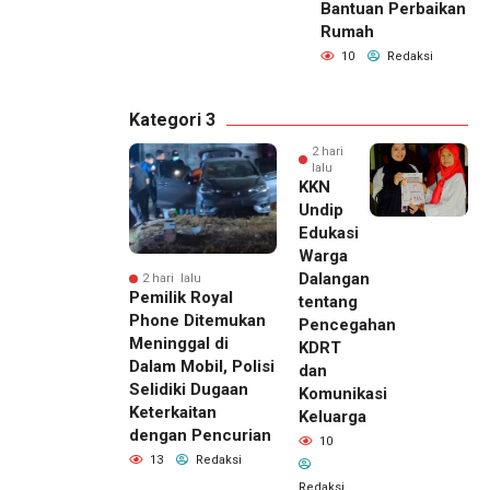
Bantuan Perbaikan
Rumah
10
Redaksi
Kategori 3
2 hari
lalu
KKN
Undip
Edukasi
Warga
Dalangan
2 hari lalu
Pemilik Royal
tentang
Phone Ditemukan
Pencegahan
Meninggal di
KDRT
Dalam Mobil, Polisi
dan
Selidiki Dugaan
Komunikasi
Keterkaitan
Keluarga
dengan Pencurian
10
13
Redaksi
Redaksi