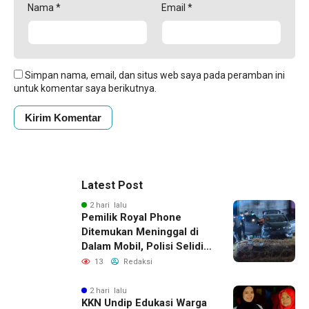
Nama
*
Email
*
Simpan nama, email, dan situs web saya pada peramban ini
untuk komentar saya berikutnya.
Latest Post
2 hari lalu
Pemilik Royal Phone
Ditemukan Meninggal di
Dalam Mobil, Polisi Selidiki
Dugaan Keterkaitan
13
Redaksi
dengan Pencurian
2 hari lalu
KKN Undip Edukasi Warga