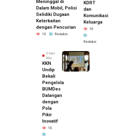
Meninggal di
KDRT
Dalam Mobil, Polisi
dan
Selidiki Dugaan
Komunikasi
Keterkaitan
Keluarga
dengan Pencurian
10
13
Redaksi
Redaksi
2 hari
lalu
KKN
Undip
Bekali
Pengelola
BUMDes
Dalangan
dengan
Pola
Pikir
Inovatif
2 hari lalu
10
Pemilik
Royal