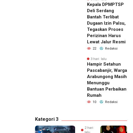
Kepala DPMPTSP
Deli Serdang
Bantah Terlibat
Dugaan Izin Palsu,
Tegaskan Proses
Perizinan Harus
Lewat Jalur Resmi
22
Redaksi
3 hari lalu
Hampir Setahun
Pascabanjir, Warga
Arabungong Masih
Menunggu
Bantuan Perbaikan
Rumah
10
Redaksi
Kategori 3
2 hari
lalu