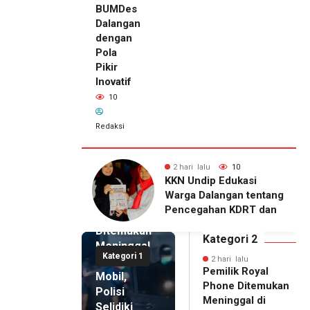
BUMDes
Dalangan
dengan
Pola
Pikir
Inovatif
10
Redaksi
lu
10
2 hari lalu
10
2 hari lalu
ip Edukasi
KKN Undip Bekali
Pemilik
alangan tentang
Pengelola BUMDes
Royal
ahan KDRT dan
Dalangan dengan Pola
Phone
asi Keluarga
Pikir Inovatif
Ditemukan
Kategori 2
Meninggal
Kategori 1
di Dalam
2 hari lalu
Pemilik Royal
Mobil,
Phone Ditemukan
Polisi
Meninggal di
Selidiki