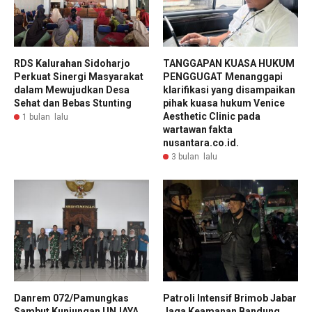
RDS Kalurahan Sidoharjo
TANGGAPAN KUASA HUKUM
Perkuat Sinergi Masyarakat
PENGGUGAT Menanggapi
dalam Mewujudkan Desa
klarifikasi yang disampaikan
Sehat dan Bebas Stunting
pihak kuasa hukum Venice
Aesthetic Clinic pada
1 bulan lalu
wartawan fakta
nusantara.co.id.
3 bulan lalu
Danrem 072/Pamungkas
Patroli Intensif Brimob Jabar
Sambut Kunjungan UNJAYA,
Jaga Keamanan Bandung