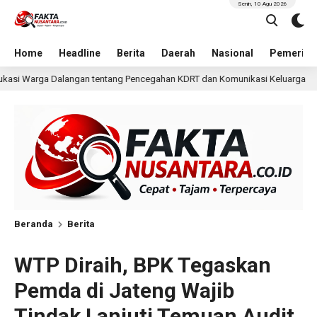
Senin, 10 Agu 2026
Home
Headline
Berita
Daerah
Nasional
Pemerint
 Pencegahan KDRT dan Komunikasi Keluarga
KKN Undip B
2 hari lalu
Beranda
Berita
WTP Diraih, BPK Tegaskan
Pemda di Jateng Wajib
Tindak Lanjuti Temuan Audit