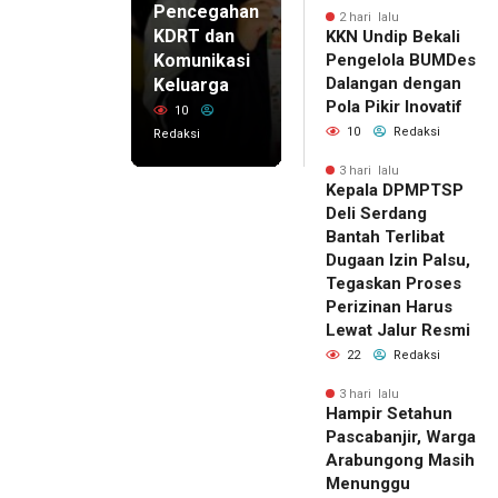
Pencegahan
2 hari lalu
KDRT dan
KKN Undip Bekali
Komunikasi
Pengelola BUMDes
Dalangan dengan
Keluarga
Pola Pikir Inovatif
10
10
Redaksi
Redaksi
3 hari lalu
Kepala DPMPTSP
Deli Serdang
Bantah Terlibat
Dugaan Izin Palsu,
Tegaskan Proses
Perizinan Harus
Lewat Jalur Resmi
22
Redaksi
3 hari lalu
Hampir Setahun
Pascabanjir, Warga
Arabungong Masih
Menunggu