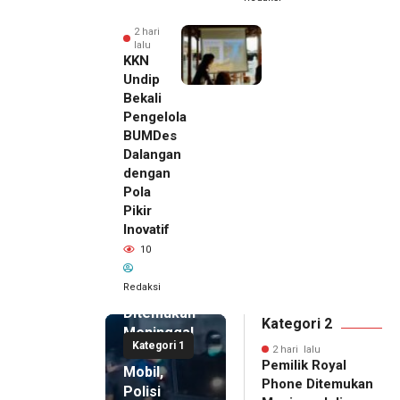
2 hari
lalu
KKN
Undip
Bekali
Pengelola
BUMDes
Dalangan
dengan
Pola
Pikir
Inovatif
2 hari lalu
10
Pemilik
Royal
Redaksi
Phone
Ditemukan
Kategori 2
Meninggal
Kategori 1
di Dalam
2 hari lalu
Pemilik Royal
Mobil,
Phone Ditemukan
Polisi