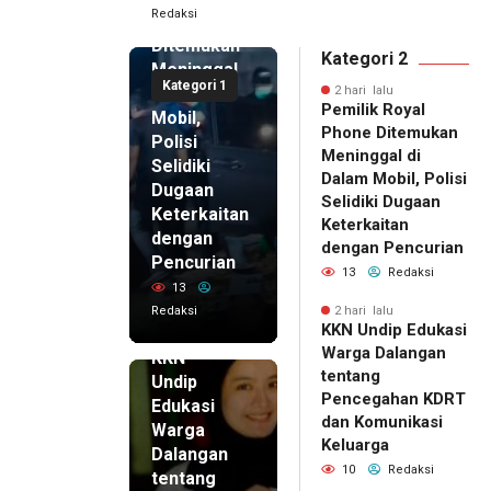
Redaksi
Phone
Ditemukan
Kategori 2
Meninggal
Kategori 1
di Dalam
2 hari lalu
Pemilik Royal
Mobil,
Phone Ditemukan
Polisi
Meninggal di
Selidiki
Dalam Mobil, Polisi
Dugaan
Selidiki Dugaan
Keterkaitan
Keterkaitan
dengan
dengan Pencurian
Pencurian
13
Redaksi
13
Redaksi
2 hari lalu
KKN Undip Edukasi
2 hari lalu
Warga Dalangan
KKN
tentang
Undip
Pencegahan KDRT
Edukasi
dan Komunikasi
Warga
Keluarga
Dalangan
10
Redaksi
tentang