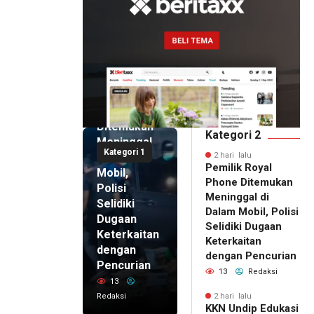
2 hari lalu
Pemilik
Royal
Phone
Ditemukan
Kategori 2
Meninggal
Kategori 1
di Dalam
2 hari lalu
Pemilik Royal
Mobil,
Phone Ditemukan
Polisi
Meninggal di
Selidiki
Dalam Mobil, Polisi
Dugaan
Selidiki Dugaan
Keterkaitan
Keterkaitan
dengan
dengan Pencurian
Pencurian
13
Redaksi
13
Redaksi
2 hari lalu
KKN Undip Edukasi
2 hari lalu