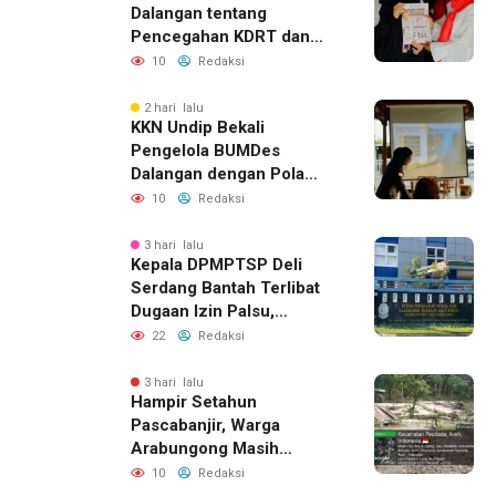
Dalangan tentang
Pencegahan KDRT dan
Komunikasi Keluarga
10
Redaksi
2 hari lalu
KKN Undip Bekali
Pengelola BUMDes
Dalangan dengan Pola
Pikir Inovatif
10
Redaksi
3 hari lalu
Kepala DPMPTSP Deli
Serdang Bantah Terlibat
Dugaan Izin Palsu,
Tegaskan Proses
22
Redaksi
Perizinan Harus Lewat
Jalur Resmi
3 hari lalu
Hampir Setahun
Pascabanjir, Warga
Arabungong Masih
Menunggu Bantuan
10
Redaksi
Perbaikan Rumah