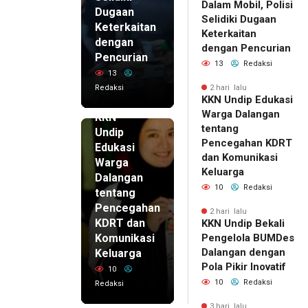
Dalam Mobil, Polisi
Dugaan
Selidiki Dugaan
Keterkaitan
Keterkaitan
dengan
dengan Pencurian
Pencurian
13
Redaksi
13
Redaksi
2 hari lalu
KKN Undip Edukasi
2 hari lalu
Warga Dalangan
KKN
tentang
Undip
Pencegahan KDRT
Edukasi
dan Komunikasi
Warga
Keluarga
Dalangan
10
Redaksi
tentang
Pencegahan
2 hari lalu
KDRT dan
KKN Undip Bekali
Komunikasi
Pengelola BUMDes
Dalangan dengan
Keluarga
Pola Pikir Inovatif
10
10
Redaksi
Redaksi
3 hari lalu