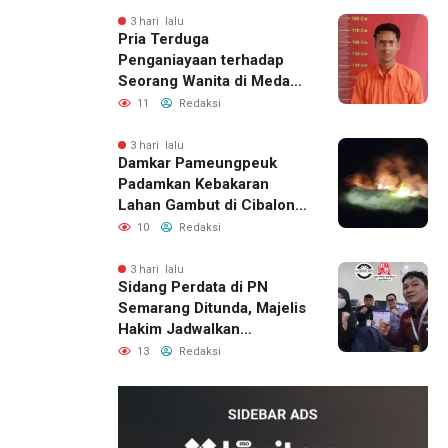
3 hari lalu
Pria Terduga
Penganiayaan terhadap
Seorang Wanita di Medan
Ditangkap Polisi
11
Redaksi
3 hari lalu
Damkar Pameungpeuk
Padamkan Kebakaran
Lahan Gambut di Cibalong,
Permukiman Warga
10
Redaksi
Berhasil Diamankan
3 hari lalu
Sidang Perdata di PN
Semarang Ditunda, Majelis
Hakim Jadwalkan
Pemanggilan Ulang BPR
13
Redaksi
Artomoro