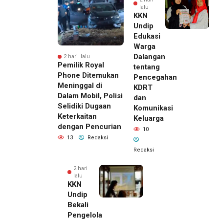
lalu
KKN
Undip
Edukasi
Warga
Dalangan
2 hari lalu
Pemilik Royal
tentang
Phone Ditemukan
Pencegahan
Meninggal di
KDRT
Dalam Mobil, Polisi
dan
Selidiki Dugaan
Komunikasi
Keterkaitan
Keluarga
dengan Pencurian
10
13
Redaksi
Redaksi
2 hari
lalu
KKN
Undip
Bekali
Pengelola