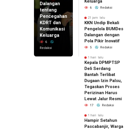
Keluarga
Dalangan
6
Redaksi
tentang
Pencegahan
21 jam lalu
KDRT dan
KKN Undip Bekali
Komunikasi
Pengelola BUMDes
Dalangan dengan
Keluarga
Pola Pikir Inovatif
6
5
Redaksi
Redaksi
1 hari lalu
Kepala DPMPTSP
Deli Serdang
Bantah Terlibat
Dugaan Izin Palsu,
Tegaskan Proses
Perizinan Harus
Lewat Jalur Resmi
17
Redaksi
1 hari lalu
Hampir Setahun
Pascabanjir, Warga