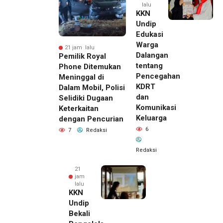
lalu
KKN
Undip
Edukasi
Warga
21 jam lalu
Dalangan
Pemilik Royal
tentang
Phone Ditemukan
Pencegahan
Meninggal di
KDRT
Dalam Mobil, Polisi
dan
Selidiki Dugaan
Komunikasi
Keterkaitan
Keluarga
dengan Pencurian
6
7
Redaksi
Redaksi
21
jam
lalu
KKN
Undip
Bekali