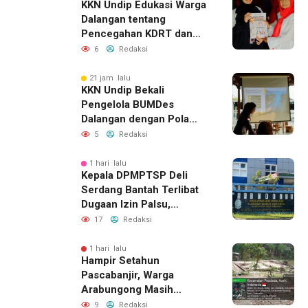
KKN Undip Edukasi Warga
Dalangan tentang
Pencegahan KDRT dan
Komunikasi Keluarga
6
Redaksi
21 jam lalu
KKN Undip Bekali
Pengelola BUMDes
Dalangan dengan Pola
Pikir Inovatif
5
Redaksi
1 hari lalu
Kepala DPMPTSP Deli
Serdang Bantah Terlibat
Dugaan Izin Palsu,
Tegaskan Proses
17
Redaksi
Perizinan Harus Lewat
Jalur Resmi
1 hari lalu
Hampir Setahun
Pascabanjir, Warga
Arabungong Masih
Menunggu Bantuan
9
Redaksi