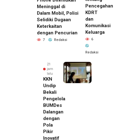
Phone Ditemukan
Pencegahan
Meninggal di
KDRT
Dalam Mobil, Polisi
dan
Selidiki Dugaan
Komunikasi
Keterkaitan
Keluarga
dengan Pencurian
6
7
Redaksi
Redaksi
21
jam
lalu
KKN
Undip
Bekali
Pengelola
BUMDes
Dalangan
dengan
Pola
Pikir
Inovatif