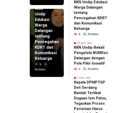
KKN Undip Edukasi
21 jam lalu
Warga Dalangan
KKN
tentang
Undip
Pencegahan KDRT
Edukasi
dan Komunikasi
Warga
Keluarga
Dalangan
6
Redaksi
tentang
Pencegahan
21 jam lalu
KDRT dan
KKN Undip Bekali
Komunikasi
Pengelola BUMDes
Dalangan dengan
Keluarga
Pola Pikir Inovatif
6
5
Redaksi
Redaksi
1 hari lalu
Kepala DPMPTSP
Deli Serdang
Bantah Terlibat
Dugaan Izin Palsu,
Tegaskan Proses
Perizinan Harus