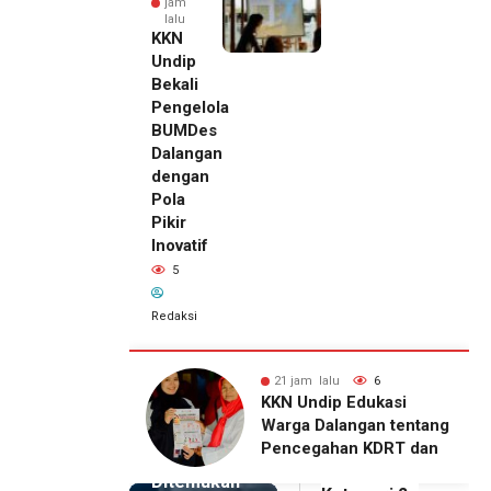
jam
lalu
KKN
Undip
Bekali
Pengelola
BUMDes
Dalangan
dengan
Pola
Pikir
Inovatif
5
Redaksi
alu
6
21 jam lalu
5
21 jam lalu
ip Edukasi
KKN Undip Bekali
Pemilik
alangan tentang
Pengelola BUMDes
Royal
ahan KDRT dan
Dalangan dengan Pola
Phone
asi Keluarga
Pikir Inovatif
Ditemukan