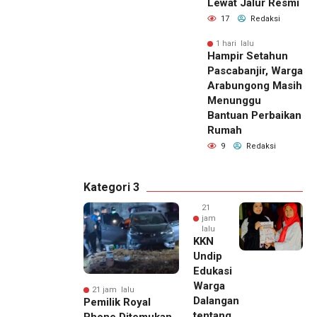
Lewat Jalur Resmi
17
Redaksi
1 hari lalu
Hampir Setahun
Pascabanjir, Warga
Arabungong Masih
Menunggu
Bantuan Perbaikan
Rumah
9
Redaksi
Kategori 3
21
jam
lalu
KKN
Undip
Edukasi
Warga
21 jam lalu
Dalangan
Pemilik Royal
tentang