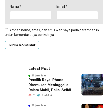
Nama
*
Email
*
Simpan nama, email, dan situs web saya pada peramban ini
untuk komentar saya berikutnya.
Latest Post
21 jam lalu
Pemilik Royal Phone
Ditemukan Meninggal di
Dalam Mobil, Polisi Selidiki
Dugaan Keterkaitan
7
Redaksi
dengan Pencurian
21 jam lalu