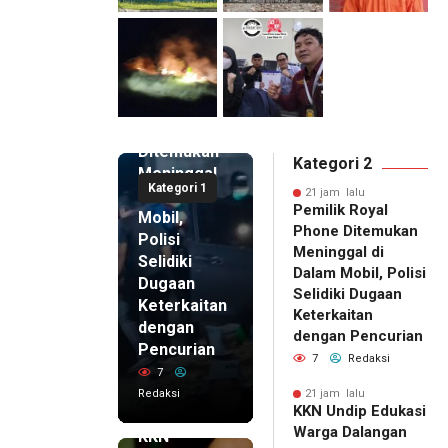
21 jam lalu
Pemilik
Royal
Phone
Ditemukan
Kategori 2
Meninggal
Kategori 1
di Dalam
21 jam lalu
Pemilik Royal
Mobil,
Phone Ditemukan
Polisi
Meninggal di
Selidiki
Dalam Mobil, Polisi
Dugaan
Selidiki Dugaan
Keterkaitan
Keterkaitan
dengan
dengan Pencurian
Pencurian
7
Redaksi
7
Redaksi
21 jam lalu
KKN Undip Edukasi
21 jam lalu
Warga Dalangan
KKN