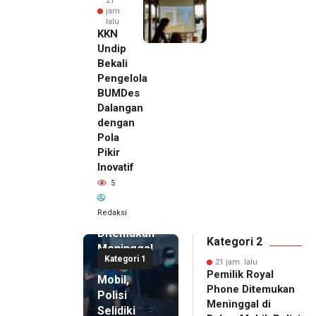
21
jam
lalu
KKN
Undip
Bekali
Pengelola
BUMDes
Dalangan
dengan
Pola
Pikir
Inovatif
21 jam lalu
5
Pemilik
Royal
Redaksi
Phone
Ditemukan
Kategori 2
Meninggal
Kategori 1
di Dalam
21 jam lalu
Pemilik Royal
Mobil,
Phone Ditemukan
Polisi
Meninggal di
Selidiki