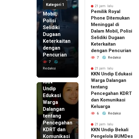
Meninggal
Kategori 1
di Dalam
21 jam lalu
Pemilik Royal
Mobil,
Phone Ditemukan
Polisi
Meninggal di
Selidiki
Dalam Mobil, Polisi
Dugaan
Selidiki Dugaan
Keterkaitan
Keterkaitan
dengan
dengan Pencurian
Pencurian
7
Redaksi
7
Redaksi
21 jam lalu
KKN Undip Edukasi
21 jam lalu
Warga Dalangan
KKN
tentang
Undip
Pencegahan KDRT
Edukasi
dan Komunikasi
Warga
Keluarga
Dalangan
6
Redaksi
tentang
Pencegahan
21 jam lalu
KDRT dan
KKN Undip Bekali
Komunikasi
Pengelola BUMDes