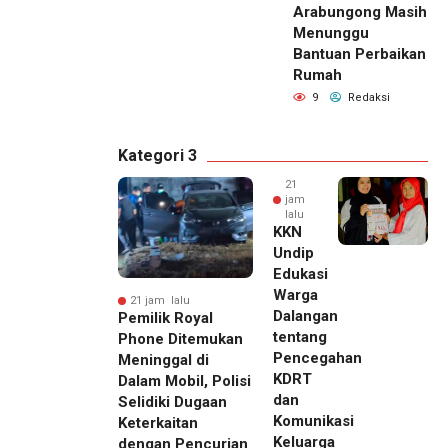
Arabungong Masih
Menunggu
Bantuan Perbaikan
Rumah
9
Redaksi
Kategori 3
21
jam
lalu
KKN
Undip
Edukasi
Warga
21 jam lalu
Dalangan
Pemilik Royal
tentang
Phone Ditemukan
Pencegahan
Meninggal di
KDRT
Dalam Mobil, Polisi
dan
Selidiki Dugaan
Komunikasi
Keterkaitan
Keluarga
dengan Pencurian