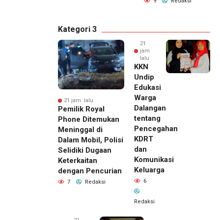
9
Redaksi
Kategori 3
21
jam
lalu
KKN
Undip
Edukasi
Warga
21 jam lalu
Dalangan
Pemilik Royal
tentang
Phone Ditemukan
Pencegahan
Meninggal di
KDRT
Dalam Mobil, Polisi
dan
Selidiki Dugaan
Komunikasi
Keterkaitan
Keluarga
dengan Pencurian
6
7
Redaksi
Redaksi