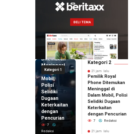
21 jam lalu
Pemilik
Royal
Phone
Ditemukan
Kategori 2
Meninggal
Kategori 1
di Dalam
21 jam lalu
Pemilik Royal
Mobil,
Phone Ditemukan
Polisi
Meninggal di
Selidiki
Dalam Mobil, Polisi
Dugaan
Selidiki Dugaan
Keterkaitan
Keterkaitan
dengan
dengan Pencurian
Pencurian
7
Redaksi
7
Redaksi
21 jam lalu