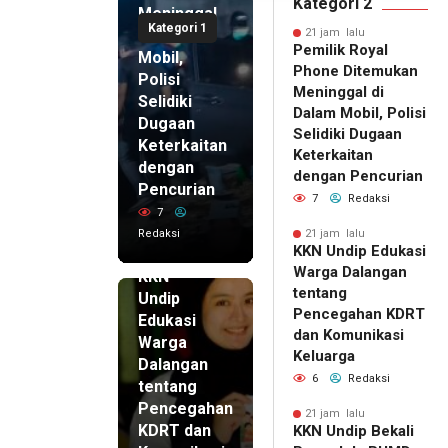
Kategori 2
Meninggal
Kategori 1
di Dalam
21 jam lalu
Pemilik Royal
Mobil,
Phone Ditemukan
Polisi
Meninggal di
Selidiki
Dalam Mobil, Polisi
Dugaan
Selidiki Dugaan
Keterkaitan
Keterkaitan
dengan
dengan Pencurian
Pencurian
7
Redaksi
7
Redaksi
21 jam lalu
KKN Undip Edukasi
21 jam lalu
Warga Dalangan
KKN
tentang
Undip
Pencegahan KDRT
Edukasi
dan Komunikasi
Warga
Keluarga
Dalangan
6
Redaksi
tentang
Pencegahan
21 jam lalu
KDRT dan
KKN Undip Bekali