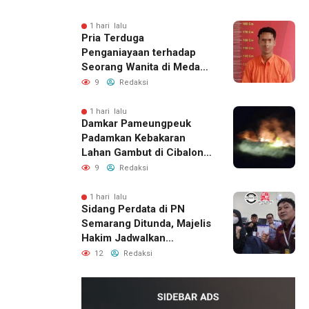
Perbaikan Rumah
1 hari lalu
Pria Terduga
Penganiayaan terhadap
Seorang Wanita di Medan
Ditangkap Polisi
9
Redaksi
1 hari lalu
Damkar Pameungpeuk
Padamkan Kebakaran
Lahan Gambut di Cibalong,
Permukiman Warga
9
Redaksi
Berhasil Diamankan
1 hari lalu
Sidang Perdata di PN
Semarang Ditunda, Majelis
Hakim Jadwalkan
Pemanggilan Ulang BPR
12
Redaksi
Artomoro