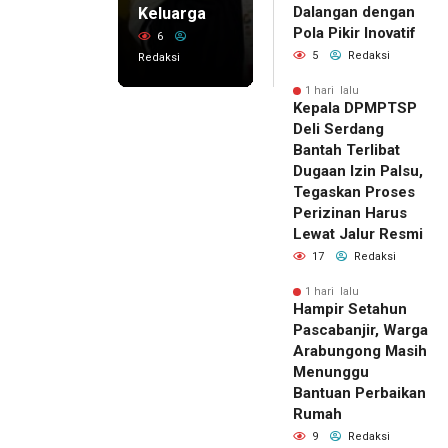
Dalangan dengan
Keluarga
Pola Pikir Inovatif
6
5
Redaksi
Redaksi
1 hari lalu
Kepala DPMPTSP
Deli Serdang
Bantah Terlibat
Dugaan Izin Palsu,
Tegaskan Proses
Perizinan Harus
Lewat Jalur Resmi
17
Redaksi
1 hari lalu
Hampir Setahun
Pascabanjir, Warga
Arabungong Masih
Menunggu
Bantuan Perbaikan
Rumah
9
Redaksi