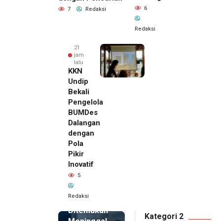
6
7
Redaksi
Redaksi
21
jam
lalu
KKN
Undip
Bekali
Pengelola
BUMDes
Dalangan
dengan
Pola
Pikir
Inovatif
21 jam lalu
5
Pemilik
Royal
Redaksi
Phone
Ditemukan
Kategori 2