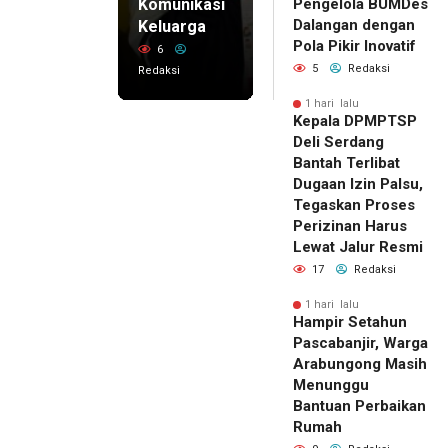
Komunikasi
Pengelola BUMDes
Dalangan dengan
Keluarga
Pola Pikir Inovatif
6
5
Redaksi
Redaksi
1 hari lalu
Kepala DPMPTSP
Deli Serdang
Bantah Terlibat
Dugaan Izin Palsu,
Tegaskan Proses
Perizinan Harus
Lewat Jalur Resmi
17
Redaksi
1 hari lalu
Hampir Setahun
Pascabanjir, Warga
Arabungong Masih
Menunggu
Bantuan Perbaikan
Rumah