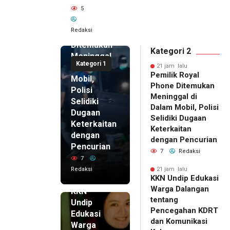
21 jam lalu
5
Pemilik
Royal
Redaksi
Phone
Ditemukan
Kategori 2
Meninggal
Kategori 1
di Dalam
21 jam lalu
Pemilik Royal
Mobil,
Phone Ditemukan
Polisi
Meninggal di
Selidiki
Dalam Mobil, Polisi
Dugaan
Selidiki Dugaan
Keterkaitan
Keterkaitan
dengan
dengan Pencurian
Pencurian
7
Redaksi
7
Redaksi
21 jam lalu
KKN Undip Edukasi
21 jam lalu
Warga Dalangan
KKN
tentang
Undip
Pencegahan KDRT
Edukasi
dan Komunikasi
Warga