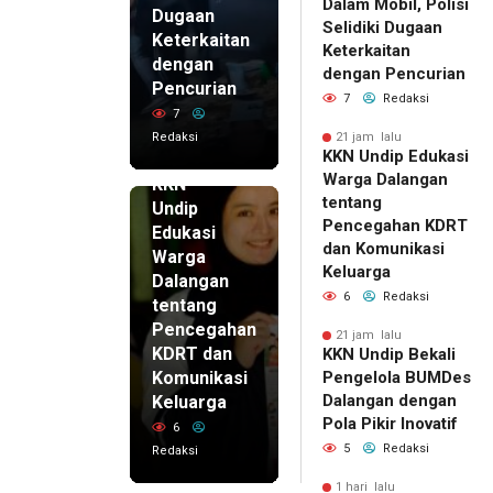
Dalam Mobil, Polisi
Dugaan
Selidiki Dugaan
Keterkaitan
Keterkaitan
dengan
dengan Pencurian
Pencurian
7
Redaksi
7
Redaksi
21 jam lalu
KKN Undip Edukasi
21 jam lalu
Warga Dalangan
KKN
tentang
Undip
Pencegahan KDRT
Edukasi
dan Komunikasi
Warga
Keluarga
Dalangan
6
Redaksi
tentang
Pencegahan
21 jam lalu
KDRT dan
KKN Undip Bekali
Komunikasi
Pengelola BUMDes
Dalangan dengan
Keluarga
Pola Pikir Inovatif
6
5
Redaksi
Redaksi
1 hari lalu