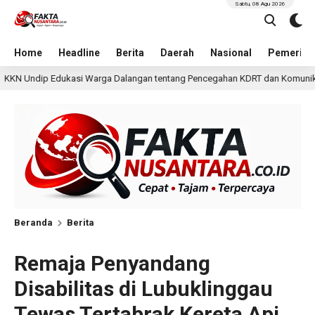
Sabtu, 08 Agu 2026
Home
Headline
Berita
Daerah
Nasional
Pemerint
ngan tentang Pencegahan KDRT dan Komunikasi Keluarga
21 jam lal
Beranda
Berita
Remaja Penyandang
Disabilitas di Lubuklinggau
Tewas Tertabrak Kereta Api